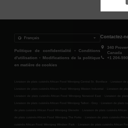
Contactez-n
340 Prove
.
Politique de confidentialité
Conditions
Canada
.
d'utilisation
Modifications de la politique
+1 204-59
en matière de cookies
.
Livraison de plats cuisinés African Food Winnipeg Central St. Boniface
Livraison de 
.
Livraison de plats cuisinés African Food Winnipeg Mission Industrial
Livraison de pl
.
Livraison de plats cuisinés African Food Winnipeg Norwood East
Livraison de pla
.
Livraison de plats cuisinés African Food Winnipeg Talbot - Grey
Livraison de plats 
.
de plats cuisinés African Food Winnipeg Glenelm
Livraison de plats cuisinés Africa
.
de plats cuisinés African Food Winnipeg The Forks
Livraison de plats cuisinés Afri
.
cuisinés African Food Winnipeg Windsor Park
Livraison de plats cuisinés African F