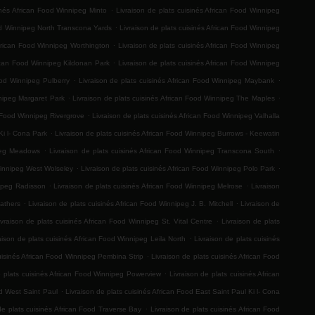
.
inés African Food Winnipeg Minto
Livraison de plats cuisinés African Food Winnipeg
.
ood Winnipeg North Transcona Yards
Livraison de plats cuisinés African Food Winnipeg
.
African Food Winnipeg Worthington
Livraison de plats cuisinés African Food Winnipeg
.
rican Food Winnipeg Kildonan Park
Livraison de plats cuisinés African Food Winnipeg
.
.
ood Winnipeg Pulberry
Livraison de plats cuisinés African Food Winnipeg Maybank
.
.
nnipeg Margaret Park
Livraison de plats cuisinés African Food Winnipeg The Maples
.
n Food Winnipeg Rivergrove
Livraison de plats cuisinés African Food Winnipeg Valhalla
.
Ki l- Cona Park
Livraison de plats cuisinés African Food Winnipeg Burrows - Keewatin
.
.
ipeg Meadows
Livraison de plats cuisinés African Food Winnipeg Transcona South
.
.
Winnipeg West Wolseley
Livraison de plats cuisinés African Food Winnipeg Polo Park
.
.
nipeg Radisson
Livraison de plats cuisinés African Food Winnipeg Melrose
Livraison
.
.
Mathers
Livraison de plats cuisinés African Food Winnipeg J. B. Mitchell
Livraison de
.
ivraison de plats cuisinés African Food Winnipeg St. Vital Centre
Livraison de plats
.
aison de plats cuisinés African Food Winnipeg Leila North
Livraison de plats cuisinés
.
cuisinés African Food Winnipeg Pembina Strip
Livraison de plats cuisinés African Food
.
e plats cuisinés African Food Winnipeg Powerview
Livraison de plats cuisinés African
.
od West Saint Paul
Livraison de plats cuisinés African Food East Saint Paul Ki l- Cona
.
de plats cuisinés African Food Traverse Bay
Livraison de plats cuisinés African Food