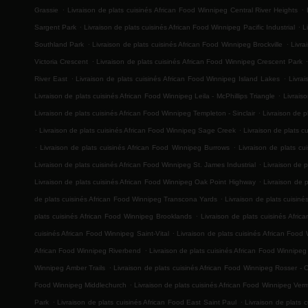
.
.
Grassie
Livraison de plats cuisinés African Food Winnipeg Central River Heights
.
.
Sargent Park
Livraison de plats cuisinés African Food Winnipeg Pacific Industrial
L
.
.
Southland Park
Livraison de plats cuisinés African Food Winnipeg Brockville
Livra
.
.
Victoria Crescent
Livraison de plats cuisinés African Food Winnipeg Crescent Park
.
.
River East
Livraison de plats cuisinés African Food Winnipeg Island Lakes
Livra
.
Livraison de plats cuisinés African Food Winnipeg Leila - McPhillips Triangle
Livrais
.
Livraison de plats cuisinés African Food Winnipeg Templeton - Sinclair
Livraison de p
.
.
Livraison de plats cuisinés African Food Winnipeg Sage Creek
Livraison de plats 
.
.
Livraison de plats cuisinés African Food Winnipeg Burrows
Livraison de plats c
.
Livraison de plats cuisinés African Food Winnipeg St. James Industrial
Livraison de p
.
Livraison de plats cuisinés African Food Winnipeg Oak Point Highway
Livraison de 
.
de plats cuisinés African Food Winnipeg Transcona Yards
Livraison de plats cuisin
.
plats cuisinés African Food Winnipeg Brooklands
Livraison de plats cuisinés Afr
.
cuisinés African Food Winnipeg Saint-Vital
Livraison de plats cuisinés African Foo
.
African Food Winnipeg Riverbend
Livraison de plats cuisinés African Food Winnipe
.
Winnipeg Amber Trails
Livraison de plats cuisinés African Food Winnipeg Rosser - 
.
Food Winnipeg Middlechurch
Livraison de plats cuisinés African Food Winnipeg Ver
.
.
Park
Livraison de plats cuisinés African Food East Saint Paul
Livraison de plats 