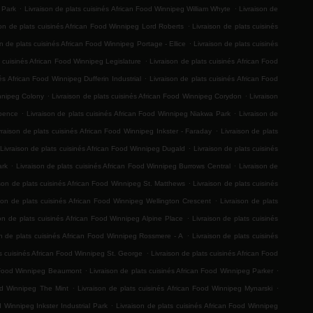
.
.
k Park
Livraison de plats cuisinés African Food Winnipeg William Whyte
Livraison de
.
son de plats cuisinés African Food Winnipeg Lord Roberts
Livraison de plats cuisinés
.
on de plats cuisinés African Food Winnipeg Portage - Ellice
Livraison de plats cuisinés
.
s cuisinés African Food Winnipeg Legislature
Livraison de plats cuisinés African Food
.
és African Food Winnipeg Dufferin Industrial
Livraison de plats cuisinés African Food
.
.
innipeg Colony
Livraison de plats cuisinés African Food Winnipeg Corydon
Livraison
.
.
Spence
Livraison de plats cuisinés African Food Winnipeg Niakwa Park
Livraison de
.
vraison de plats cuisinés African Food Winnipeg Inkster - Faraday
Livraison de plats
.
Livraison de plats cuisinés African Food Winnipeg Dugald
Livraison de plats cuisinés
.
.
ark
Livraison de plats cuisinés African Food Winnipeg Burrows Central
Livraison de
.
ison de plats cuisinés African Food Winnipeg St. Matthews
Livraison de plats cuisinés
.
son de plats cuisinés African Food Winnipeg Wellington Crescent
Livraison de plats
.
son de plats cuisinés African Food Winnipeg Alpine Place
Livraison de plats cuisinés
.
on de plats cuisinés African Food Winnipeg Rossmere - A
Livraison de plats cuisinés
.
ts cuisinés African Food Winnipeg St. George
Livraison de plats cuisinés African Food
.
.
an Food Winnipeg Beaumont
Livraison de plats cuisinés African Food Winnipeg Parker
.
.
ood Winnipeg The Mint
Livraison de plats cuisinés African Food Winnipeg Mynarski
.
d Winnipeg Inkster Industrial Park
Livraison de plats cuisinés African Food Winnipeg