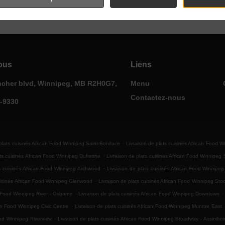
ous
Liens
ncher blvd, Winnipeg, MB R2H0G7,
Menu
Contactez-nous
0-9330
.
plats cuisinés African Food Winnipeg Saint-Boniface
Livraison de plats cuisinés African Food W
.
ats cuisinés African Food Winnipeg Dufresne
Livraison de plats cuisinés African Food Winnipeg
.
ts cuisinés African Food Winnipeg Archwood
Livraison de plats cuisinés African Food Winnipe
.
cuisinés African Food Winnipeg Glenwood
Livraison de plats cuisinés African Food Winnipeg Sto
.
.
n Food Winnipeg River - Osborne
Livraison de plats cuisinés African Food Winnipeg Downtown
.
can Food Winnipeg Civic Centre
Livraison de plats cuisinés African Food Winnipeg Munroe East
.
ood Winnipeg Riverview
Livraison de plats cuisinés African Food Winnipeg Broadway - Assinibo