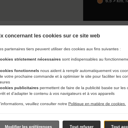
6.5 > km
, 
x concernant les cookies sur ce site web
es partenaires tiers peuvent utiliser des cookies aux fins suivantes :
vec Livraison En Winnipeg
cookies strictement nécessaires
sont indispensables au fonctionneme
Crescent
cookies fonctionnels
nous aident à remplir automatiquement vos coo
 de votre prochaine commande et à optimiser le site pour faciliter les
ieures
cookies publicitaires
permettent de faire de la publicité basée sur les 
érêt et d’adapter le contenu à vos navigateurs et à vos appareils
ès de Winnipeg Wellington Crescent et sommes ravis de prend
’informations, veuillez consulter notre
Politique en matière de cookies.
tre menu interactif en ligne et de passer votre commande lorsque
 pour confirmer votre commande et vous donner l'heure à laquel
Modifier les préférences
Tout refuser
Tout acc