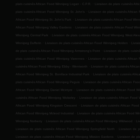
.
plats cuisinés African Food Winnipeg Logan - C.P.R.
Livraison de plats cuisinés Af
.
plats cuisinés African Food Winnipeg St. John's
Livraison de plats cuisinés Africa
.
African Food Winnipeg St. John's Park
Livraison de plats cuisinés African Food Win
.
African Food Winnipeg Valley Gardens
Livraison de plats cuisinés African Food Win
.
Winnipeg Central Park
Livraison de plats cuisinés African Food Winnipeg West Ale
.
.
Winnipeg Dufferin
Livraison de plats cuisinés African Food Winnipeg Holden
Livra
.
de plats cuisinés African Food Winnipeg Armstrong's Point
Livraison de plats cuis
.
plats cuisinés African Food Winnipeg Varennes
Livraison de plats cuisinés Africa
.
cuisinés African Food Winnipeg Ebby - Wentworth
Livraison de plats cuisinés Afric
.
African Food Winnipeg St. Boniface Industrial Park
Livraison de plats cuisinés Afr
.
plats cuisinés African Food Winnipeg Peguis
Livraison de plats cuisinés African F
.
African Food Winnipeg Daniel Mcintyre
Livraison de plats cuisinés African Food
.
cuisinés African Food Winnipeg Wolseley
Livraison de plats cuisinés African Food
.
African Food Winnipeg Kingston Crescent
Livraison de plats cuisinés African Foo
.
African Food Winnipeg Mcleod Industrial
Livraison de plats cuisinés African Food W
.
.
Winnipeg Norberry
Livraison de plats cuisinés African Food Winnipeg Wildwood
Li
.
Livraison de plats cuisinés African Food Winnipeg Springfield North
Livraison de p
.
Livraison de plats cuisinés African Food Winnipeg Mission Gardens
Livraison de p