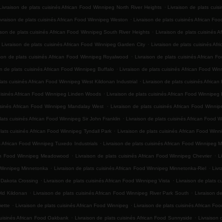
.
Livraison de plats cuisinés African Food Winnipeg North River Heights
Livraison de plats cuis
.
ivraison de plats cuisinés African Food Winnipeg Weston
Livraison de plats cuisinés African F
.
ison de plats cuisinés African Food Winnipeg South River Heights
Livraison de plats cuisinés 
.
Livraison de plats cuisinés African Food Winnipeg Garden City
Livraison de plats cuisinés Af
.
ison de plats cuisinés African Food Winnipeg Royalwood
Livraison de plats cuisinés African F
.
on de plats cuisinés African Food Winnipeg Buffalo
Livraison de plats cuisinés African Food Wi
.
lats cuisinés African Food Winnipeg West Kildonan Industrial
Livraison de plats cuisinés Africa
.
cuisinés African Food Winnipeg Linden Woods
Livraison de plats cuisinés African Food Winnipeg 
.
uisinés African Food Winnipeg Mandalay West
Livraison de plats cuisinés African Food Winn
.
lats cuisinés African Food Winnipeg Sir John Franklin
Livraison de plats cuisinés African Food 
.
plats cuisinés African Food Winnipeg Tyndall Park
Livraison de plats cuisinés African Food Win
.
és African Food Winnipeg Tuxedo Industrials
Livraison de plats cuisinés African Food Winnipeg 
.
.
ican Food Winnipeg Meadowood
Livraison de plats cuisinés African Food Winnipeg Chevrier
L
.
.
d Winnipeg Minnetonka
Livraison de plats cuisinés African Food Winnipeg Minnetonka-Riel
Livr
.
.
g Dakota Crossing
Livraison de plats cuisinés African Food Winnipeg Vista
Livraison de plats 
.
.
Old Kildonan
Livraison de plats cuisinés African Food Winnipeg River Park South
Livraison d
.
.
mette
Livraison de plats cuisinés African Food Winnipeg
Livraison de plats cuisinés African Fo
.
.
cuisinés African Food Oakbank
Livraison de plats cuisinés African Food Sunnyside
Livraison 