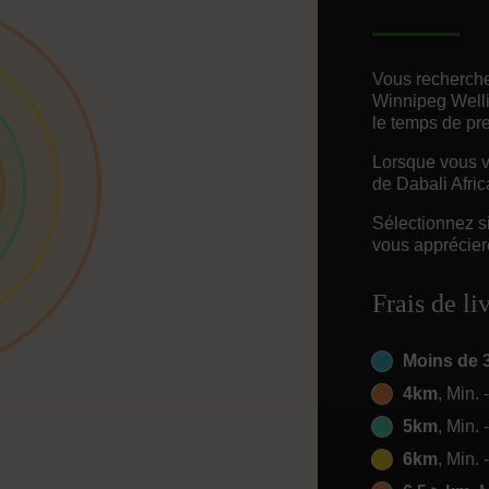
Vous recherche
Winnipeg Welli
le temps de pr
Lorsque vous vo
de Dabali Afric
Sélectionnez s
vous appréciere
Frais de li
Moins de 
4km
, Min. 
5km
, Min. 
6km
, Min. 