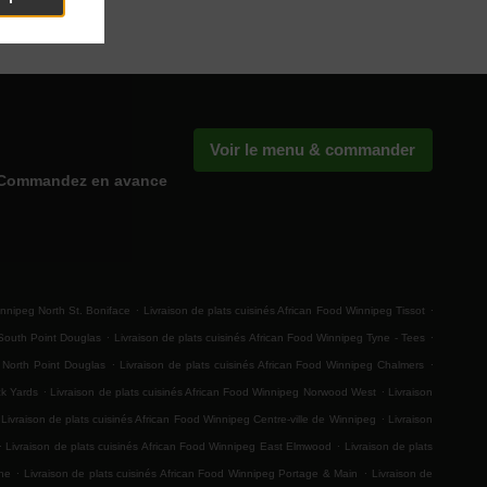
Voir le menu & commander
Commandez en avance
.
.
innipeg North St. Boniface
Livraison de plats cuisinés African Food Winnipeg Tissot
.
.
 South Point Douglas
Livraison de plats cuisinés African Food Winnipeg Tyne - Tees
.
.
g North Point Douglas
Livraison de plats cuisinés African Food Winnipeg Chalmers
.
.
ck Yards
Livraison de plats cuisinés African Food Winnipeg Norwood West
Livraison
.
Livraison de plats cuisinés African Food Winnipeg Centre-ville de Winnipeg
Livraison
.
.
Livraison de plats cuisinés African Food Winnipeg East Elmwood
Livraison de plats
.
.
ine
Livraison de plats cuisinés African Food Winnipeg Portage & Main
Livraison de