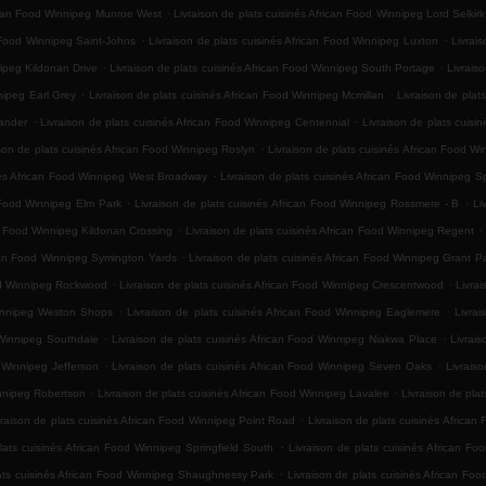
.
rican Food Winnipeg Munroe West
Livraison de plats cuisinés African Food Winnipeg Lord Selkir
.
.
n Food Winnipeg Saint-Johns
Livraison de plats cuisinés African Food Winnipeg Luxton
Livrai
.
.
nipeg Kildonan Drive
Livraison de plats cuisinés African Food Winnipeg South Portage
Livrais
.
.
nipeg Earl Grey
Livraison de plats cuisinés African Food Winnipeg Mcmillan
Livraison de plat
.
.
xander
Livraison de plats cuisinés African Food Winnipeg Centennial
Livraison de plats cuisin
.
ison de plats cuisinés African Food Winnipeg Roslyn
Livraison de plats cuisinés African Food W
.
inés African Food Winnipeg West Broadway
Livraison de plats cuisinés African Food Winnipeg 
.
.
n Food Winnipeg Elm Park
Livraison de plats cuisinés African Food Winnipeg Rossmere - B
Li
.
.
an Food Winnipeg Kildonan Crossing
Livraison de plats cuisinés African Food Winnipeg Regent
.
ican Food Winnipeg Symington Yards
Livraison de plats cuisinés African Food Winnipeg Grant P
.
.
ood Winnipeg Rockwood
Livraison de plats cuisinés African Food Winnipeg Crescentwood
Livra
.
.
 Winnipeg Weston Shops
Livraison de plats cuisinés African Food Winnipeg Eaglemere
Livrai
.
.
 Winnipeg Southdale
Livraison de plats cuisinés African Food Winnipeg Niakwa Place
Livrai
.
.
d Winnipeg Jefferson
Livraison de plats cuisinés African Food Winnipeg Seven Oaks
Livrais
.
.
innipeg Robertson
Livraison de plats cuisinés African Food Winnipeg Lavalee
Livraison de pla
.
vraison de plats cuisinés African Food Winnipeg Point Road
Livraison de plats cuisinés Afric
.
lats cuisinés African Food Winnipeg Springfield South
Livraison de plats cuisinés African F
.
lats cuisinés African Food Winnipeg Shaughnessy Park
Livraison de plats cuisinés African Foo