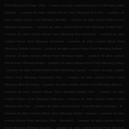
.
Food Winnipeg Portage - Ellice
Livraison de plats cuisinés African Food Winnipeg Valley
.
.
Gardens
Livraison de plats cuisinés African Food Winnipeg Earl Grey
Livraison de
.
plats cuisinés African Food Winnipeg Mcmillan
Livraison de plats cuisinés African Food
.
.
Winnipeg Legislature
Livraison de plats cuisinés African Food Winnipeg Central Park
.
Livraison de plats cuisinés African Food Winnipeg West Alexander
Livraison de plats
.
cuisinés African Food Winnipeg Centennial
Livraison de plats cuisinés African Food
.
.
Winnipeg Dufferin Industrial
Livraison de plats cuisinés African Food Winnipeg Dufferin
.
Livraison de plats cuisinés African Food Winnipeg Holden
Livraison de plats cuisinés
.
African Food Winnipeg Roslyn
Livraison de plats cuisinés African Food Winnipeg Colony
.
.
Livraison de plats cuisinés African Food Winnipeg Corydon
Livraison de plats cuisinés
.
African Food Winnipeg Armstrong's Point
Livraison de plats cuisinés African Food
.
.
Winnipeg West Broadway
Livraison de plats cuisinés African Food Winnipeg Spence
.
Livraison de plats cuisinés African Food Winnipeg Niakwa Park
Livraison de plats
.
cuisinés African Food Winnipeg Varennes
Livraison de plats cuisinés African Food
.
.
Winnipeg Elm Park
Livraison de plats cuisinés African Food Winnipeg Rossmere - B
.
Livraison de plats cuisinés African Food Winnipeg Inkster - Faraday
Livraison de plats
.
cuisinés African Food Winnipeg Ebby - Wentworth
Livraison de plats cuisinés African
.
Food Winnipeg Kildonan Crossing
Livraison de plats cuisinés African Food Winnipeg