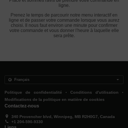
Place et sommes ravis de prendre votre commande en
ligne.
Prenez le temps de parcourir notre menu interactif en
ligne et de passer votre commande lorsque vous aurez
choisi. Il nous faut environ une minute pour confirmer
votre commande et vous donner l'heure à laquelle elle
sera prête.
.
.
Politique de confidentialité
Conditions d'utilisation
Modifications de la politique en matière de cookies
Contactez-nous
340 Provencher blvd, Winnipeg, MB R2H0G7, Canada
+1 204-590-9330
Liens