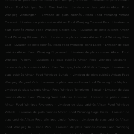
.
African Food Winnipeg South River Heights
Livraison de plats cuisinés African Food
.
Winnipeg Worthington
Livraison de plats cuisinés African Food Winnipeg Victoria
.
.
Crescent
Livraison de plats cuisinés African Food Winnipeg Crescent Park
Livraison de
.
plats cuisinés African Food Winnipeg Garden City
Livraison de plats cuisinés African
.
Food Winnipeg Kildonan Park
Livraison de plats cuisinés African Food Winnipeg River
.
.
East
Livraison de plats cuisinés African Food Winnipeg Island Lakes
Livraison de plats
.
cuisinés African Food Winnipeg Royalwood
Livraison de plats cuisinés African Food
.
.
Winnipeg Pulberry
Livraison de plats cuisinés African Food Winnipeg Maybank
.
Livraison de plats cuisinés African Food Winnipeg Leila - McPhillips Triangle
Livraison de
.
plats cuisinés African Food Winnipeg Buffalo
Livraison de plats cuisinés African Food
.
.
Winnipeg Margaret Park
Livraison de plats cuisinés African Food Winnipeg The Maples
.
Livraison de plats cuisinés African Food Winnipeg Templeton - Sinclair
Livraison de plats
.
cuisinés African Food Winnipeg West Kildonan Industrial
Livraison de plats cuisinés
.
African Food Winnipeg Rivergrove
Livraison de plats cuisinés African Food Winnipeg
.
.
Valhalla
Livraison de plats cuisinés African Food Winnipeg Sage Creek
Livraison de
.
plats cuisinés African Food Winnipeg Linden Woods
Livraison de plats cuisinés African
.
Food Winnipeg Ki l- Cona Park
Livraison de plats cuisinés African Food Winnipeg
.
.