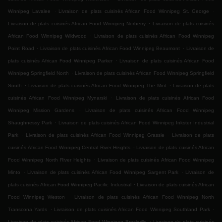
.
.
Winnipeg Lavalee
Livraison de plats cuisinés African Food Winnipeg St. George
.
Livraison de plats cuisinés African Food Winnipeg Norberry
Livraison de plats cuisinés
.
African Food Winnipeg Wildwood
Livraison de plats cuisinés African Food Winnipeg
.
.
Point Road
Livraison de plats cuisinés African Food Winnipeg Beaumont
Livraison de
.
plats cuisinés African Food Winnipeg Parker
Livraison de plats cuisinés African Food
.
Winnipeg Springfield North
Livraison de plats cuisinés African Food Winnipeg Springfield
.
.
South
Livraison de plats cuisinés African Food Winnipeg The Mint
Livraison de plats
.
cuisinés African Food Winnipeg Mynarski
Livraison de plats cuisinés African Food
.
Winnipeg Mission Gardens
Livraison de plats cuisinés African Food Winnipeg
.
Shaughnessy Park
Livraison de plats cuisinés African Food Winnipeg Inkster Industrial
.
.
Park
Livraison de plats cuisinés African Food Winnipeg Grassie
Livraison de plats
.
cuisinés African Food Winnipeg Central River Heights
Livraison de plats cuisinés African
.
Food Winnipeg North River Heights
Livraison de plats cuisinés African Food Winnipeg
.
.
Minto
Livraison de plats cuisinés African Food Winnipeg Sargent Park
Livraison de
.
plats cuisinés African Food Winnipeg Pacific Industrial
Livraison de plats cuisinés African
.
Food Winnipeg Weston
Livraison de plats cuisinés African Food Winnipeg North
.
.
Transcona Yards
Livraison de plats cuisinés African Food Winnipeg Southland Park
.
Livraison de plats cuisinés African Food Winnipeg Brockville
Livraison de plats cuisinés