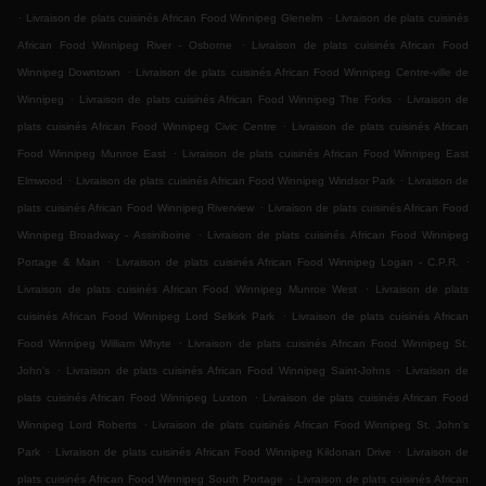
.
.
Livraison de plats cuisinés African Food Winnipeg Glenelm
Livraison de plats cuisinés
.
African Food Winnipeg River - Osborne
Livraison de plats cuisinés African Food
.
Winnipeg Downtown
Livraison de plats cuisinés African Food Winnipeg Centre-ville de
.
.
Winnipeg
Livraison de plats cuisinés African Food Winnipeg The Forks
Livraison de
.
plats cuisinés African Food Winnipeg Civic Centre
Livraison de plats cuisinés African
.
Food Winnipeg Munroe East
Livraison de plats cuisinés African Food Winnipeg East
.
.
Elmwood
Livraison de plats cuisinés African Food Winnipeg Windsor Park
Livraison de
.
plats cuisinés African Food Winnipeg Riverview
Livraison de plats cuisinés African Food
.
Winnipeg Broadway - Assiniboine
Livraison de plats cuisinés African Food Winnipeg
.
.
Portage & Main
Livraison de plats cuisinés African Food Winnipeg Logan - C.P.R.
.
Livraison de plats cuisinés African Food Winnipeg Munroe West
Livraison de plats
.
cuisinés African Food Winnipeg Lord Selkirk Park
Livraison de plats cuisinés African
.
Food Winnipeg William Whyte
Livraison de plats cuisinés African Food Winnipeg St.
.
.
John's
Livraison de plats cuisinés African Food Winnipeg Saint-Johns
Livraison de
.
plats cuisinés African Food Winnipeg Luxton
Livraison de plats cuisinés African Food
.
Winnipeg Lord Roberts
Livraison de plats cuisinés African Food Winnipeg St. John's
.
.
Park
Livraison de plats cuisinés African Food Winnipeg Kildonan Drive
Livraison de
.
plats cuisinés African Food Winnipeg South Portage
Livraison de plats cuisinés African