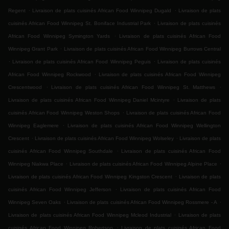
.
.
Regent
Livraison de plats cuisinés African Food Winnipeg Dugald
Livraison de plats
.
cuisinés African Food Winnipeg St. Boniface Industrial Park
Livraison de plats cuisinés
.
African Food Winnipeg Symington Yards
Livraison de plats cuisinés African Food
.
Winnipeg Grant Park
Livraison de plats cuisinés African Food Winnipeg Burrows Central
.
.
Livraison de plats cuisinés African Food Winnipeg Peguis
Livraison de plats cuisinés
.
African Food Winnipeg Rockwood
Livraison de plats cuisinés African Food Winnipeg
.
.
Crescentwood
Livraison de plats cuisinés African Food Winnipeg St. Matthews
.
Livraison de plats cuisinés African Food Winnipeg Daniel Mcintyre
Livraison de plats
.
cuisinés African Food Winnipeg Weston Shops
Livraison de plats cuisinés African Food
.
Winnipeg Eaglemere
Livraison de plats cuisinés African Food Winnipeg Wellington
.
.
Crescent
Livraison de plats cuisinés African Food Winnipeg Wolseley
Livraison de plats
.
cuisinés African Food Winnipeg Southdale
Livraison de plats cuisinés African Food
.
.
Winnipeg Niakwa Place
Livraison de plats cuisinés African Food Winnipeg Alpine Place
.
Livraison de plats cuisinés African Food Winnipeg Kingston Crescent
Livraison de plats
.
cuisinés African Food Winnipeg Jefferson
Livraison de plats cuisinés African Food
.
.
Winnipeg Seven Oaks
Livraison de plats cuisinés African Food Winnipeg Rossmere - A
.
Livraison de plats cuisinés African Food Winnipeg Mcleod Industrial
Livraison de plats
.
cuisinés African Food Winnipeg Robertson
Livraison de plats cuisinés African Food