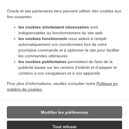
.
.
Winnipeg Leila North
Livraison de plats cuisinés African Food Winnipeg Riverbend
.
Livraison de plats cuisinés African Food Winnipeg Dakota Crossing
Livraison de plats
Oracle et ses partenaires tiers peuvent utiliser des cookies aux
.
cuisinés African Food Winnipeg Vista
Livraison de plats cuisinés African Food Winnipeg
fins suivantes :
.
.
Pembina Strip
Livraison de plats cuisinés African Food Winnipeg Amber Trails
Livraison
les cookies strictement nécessaires
sont
.
de plats cuisinés African Food Winnipeg Rosser - Old Kildonan
Livraison de plats
indispensables au fonctionnement du site web
.
cuisinés African Food Winnipeg River Park South
Livraison de plats cuisinés African
les cookies fonctionnels
nous aident à remplir
.
automatiquement vos coordonnées lors de votre
Food Winnipeg Powerview
Livraison de plats cuisinés African Food Winnipeg
prochaine commande et à optimiser le site pour faciliter
.
.
Middlechurch
Livraison de plats cuisinés African Food Winnipeg Vermette
Livraison de
les commandes ultérieures
.
plats cuisinés African Food Winnipeg
Livraison de plats cuisinés African Food West Saint
les cookies publicitaires
permettent de faire de la
.
.
Paul
Livraison de plats cuisinés African Food East Saint Paul Ki l- Cona Park
Livraison
publicité basée sur les centres d’intérêt et d’adapter le
.
contenu à vos navigateurs et à vos appareils
de plats cuisinés African Food East Saint Paul
Livraison de plats cuisinés African Food
.
.
Oakbank
Livraison de plats cuisinés African Food Sunnyside
Livraison de plats
Pour plus d’informations, veuillez consulter notre
Politique en
.
.
cuisinés African Food Traverse Bay
Livraison de plats cuisinés African Food Navin
matière de cookies.
.
Livraison de plats cuisinés African Food Dugald
Livraison de plats cuisinés African Food
.
Springfield
Livraison de nourriture à emporter
Modifier les préférences
Tout refuser