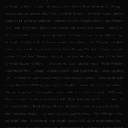
.
.
Winnipeg Lavalee
Livraison de plats cuisinés African Food Winnipeg St. George
.
Livraison de plats cuisinés African Food Winnipeg Norberry
Livraison de plats cuisinés
.
African Food Winnipeg Wildwood
Livraison de plats cuisinés African Food Winnipeg
.
.
Point Road
Livraison de plats cuisinés African Food Winnipeg Beaumont
Livraison de
.
plats cuisinés African Food Winnipeg Parker
Livraison de plats cuisinés African Food
.
Winnipeg Springfield North
Livraison de plats cuisinés African Food Winnipeg Springfield
.
.
South
Livraison de plats cuisinés African Food Winnipeg The Mint
Livraison de plats
.
cuisinés African Food Winnipeg Mynarski
Livraison de plats cuisinés African Food
.
Winnipeg Mission Gardens
Livraison de plats cuisinés African Food Winnipeg
.
Shaughnessy Park
Livraison de plats cuisinés African Food Winnipeg Inkster Industrial
.
.
Park
Livraison de plats cuisinés African Food Winnipeg Grassie
Livraison de plats
.
cuisinés African Food Winnipeg Central River Heights
Livraison de plats cuisinés African
.
Food Winnipeg North River Heights
Livraison de plats cuisinés African Food Winnipeg
.
.
Minto
Livraison de plats cuisinés African Food Winnipeg Sargent Park
Livraison de
.
plats cuisinés African Food Winnipeg Pacific Industrial
Livraison de plats cuisinés African
.
Food Winnipeg Weston
Livraison de plats cuisinés African Food Winnipeg North
.
.
Transcona Yards
Livraison de plats cuisinés African Food Winnipeg Southland Park
.
Livraison de plats cuisinés African Food Winnipeg Brockville
Livraison de plats cuisinés