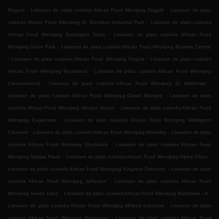
.
.
Regent
Livraison de plats cuisinés African Food Winnipeg Dugald
Livraison de plats
.
cuisinés African Food Winnipeg St. Boniface Industrial Park
Livraison de plats cuisinés
.
African Food Winnipeg Symington Yards
Livraison de plats cuisinés African Food
.
Winnipeg Grant Park
Livraison de plats cuisinés African Food Winnipeg Burrows Central
.
.
Livraison de plats cuisinés African Food Winnipeg Peguis
Livraison de plats cuisinés
.
African Food Winnipeg Rockwood
Livraison de plats cuisinés African Food Winnipeg
.
.
Crescentwood
Livraison de plats cuisinés African Food Winnipeg St. Matthews
.
Livraison de plats cuisinés African Food Winnipeg Daniel Mcintyre
Livraison de plats
.
cuisinés African Food Winnipeg Weston Shops
Livraison de plats cuisinés African Food
.
Winnipeg Eaglemere
Livraison de plats cuisinés African Food Winnipeg Wellington
.
.
Crescent
Livraison de plats cuisinés African Food Winnipeg Wolseley
Livraison de plats
.
cuisinés African Food Winnipeg Southdale
Livraison de plats cuisinés African Food
.
.
Winnipeg Niakwa Place
Livraison de plats cuisinés African Food Winnipeg Alpine Place
.
Livraison de plats cuisinés African Food Winnipeg Kingston Crescent
Livraison de plats
.
cuisinés African Food Winnipeg Jefferson
Livraison de plats cuisinés African Food
.
.
Winnipeg Seven Oaks
Livraison de plats cuisinés African Food Winnipeg Rossmere - A
.
Livraison de plats cuisinés African Food Winnipeg Mcleod Industrial
Livraison de plats
.
cuisinés African Food Winnipeg Robertson
Livraison de plats cuisinés African Food