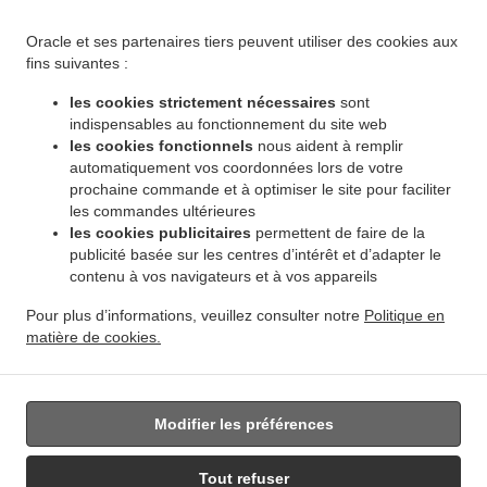
.
.
Winnipeg Leila North
Livraison de plats cuisinés African Food Winnipeg Riverbend
.
Livraison de plats cuisinés African Food Winnipeg Dakota Crossing
Livraison de plats
Oracle et ses partenaires tiers peuvent utiliser des cookies aux
.
cuisinés African Food Winnipeg Vista
Livraison de plats cuisinés African Food Winnipeg
fins suivantes :
.
.
Pembina Strip
Livraison de plats cuisinés African Food Winnipeg Amber Trails
Livraison
les cookies strictement nécessaires
sont
.
de plats cuisinés African Food Winnipeg Rosser - Old Kildonan
Livraison de plats
indispensables au fonctionnement du site web
.
cuisinés African Food Winnipeg River Park South
Livraison de plats cuisinés African
les cookies fonctionnels
nous aident à remplir
.
automatiquement vos coordonnées lors de votre
Food Winnipeg Powerview
Livraison de plats cuisinés African Food Winnipeg
prochaine commande et à optimiser le site pour faciliter
.
.
Middlechurch
Livraison de plats cuisinés African Food Winnipeg Vermette
Livraison de
les commandes ultérieures
.
plats cuisinés African Food Winnipeg
Livraison de plats cuisinés African Food West Saint
les cookies publicitaires
permettent de faire de la
.
.
Paul
Livraison de plats cuisinés African Food East Saint Paul Ki l- Cona Park
Livraison
publicité basée sur les centres d’intérêt et d’adapter le
.
contenu à vos navigateurs et à vos appareils
de plats cuisinés African Food East Saint Paul
Livraison de plats cuisinés African Food
.
.
Oakbank
Livraison de plats cuisinés African Food Sunnyside
Livraison de plats
Pour plus d’informations, veuillez consulter notre
Politique en
.
.
cuisinés African Food Traverse Bay
Livraison de plats cuisinés African Food Navin
matière de cookies.
.
Livraison de plats cuisinés African Food Dugald
Livraison de plats cuisinés African Food
.
Springfield
Livraison de nourriture à emporter
Modifier les préférences
Tout refuser