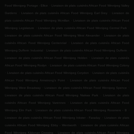
.
Food Winnipeg Portage - Ellice
Livraison de plats cuisinés African Food Winnipeg Valley
.
.
Gardens
Livraison de plats cuisinés African Food Winnipeg Earl Grey
Livraison de
.
plats cuisinés African Food Winnipeg Mcmillan
Livraison de plats cuisinés African Food
.
.
Winnipeg Legislature
Livraison de plats cuisinés African Food Winnipeg Central Park
.
Livraison de plats cuisinés African Food Winnipeg West Alexander
Livraison de plats
.
cuisinés African Food Winnipeg Centennial
Livraison de plats cuisinés African Food
.
.
Winnipeg Dufferin Industrial
Livraison de plats cuisinés African Food Winnipeg Dufferin
.
Livraison de plats cuisinés African Food Winnipeg Holden
Livraison de plats cuisinés
.
African Food Winnipeg Roslyn
Livraison de plats cuisinés African Food Winnipeg Colony
.
.
Livraison de plats cuisinés African Food Winnipeg Corydon
Livraison de plats cuisinés
.
African Food Winnipeg Armstrong's Point
Livraison de plats cuisinés African Food
.
.
Winnipeg West Broadway
Livraison de plats cuisinés African Food Winnipeg Spence
.
Livraison de plats cuisinés African Food Winnipeg Niakwa Park
Livraison de plats
.
cuisinés African Food Winnipeg Varennes
Livraison de plats cuisinés African Food
.
.
Winnipeg Elm Park
Livraison de plats cuisinés African Food Winnipeg Rossmere - B
.
Livraison de plats cuisinés African Food Winnipeg Inkster - Faraday
Livraison de plats
.
cuisinés African Food Winnipeg Ebby - Wentworth
Livraison de plats cuisinés African
.
Food Winnipeg Kildonan Crossing
Livraison de plats cuisinés African Food Winnipeg