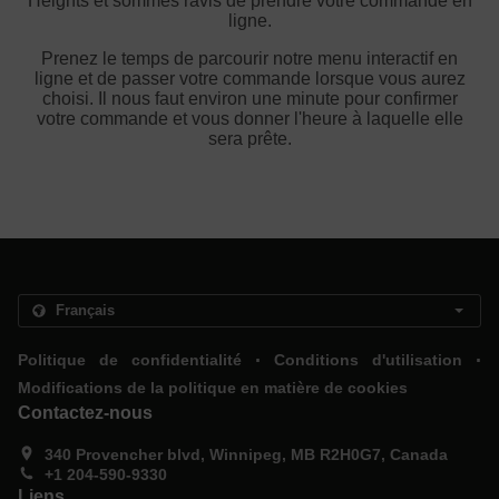
Heights et sommes ravis de prendre votre commande en
ligne.
Prenez le temps de parcourir notre menu interactif en
ligne et de passer votre commande lorsque vous aurez
choisi. Il nous faut environ une minute pour confirmer
votre commande et vous donner l'heure à laquelle elle
sera prête.
.
.
Politique de confidentialité
Conditions d'utilisation
Modifications de la politique en matière de cookies
Contactez-nous
340 Provencher blvd, Winnipeg, MB R2H0G7, Canada
+1 204-590-9330
Liens