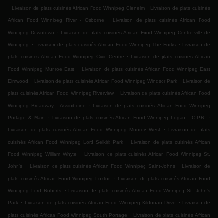
.
.
Livraison de plats cuisinés African Food Winnipeg Glenelm
Livraison de plats cuisinés
.
African Food Winnipeg River - Osborne
Livraison de plats cuisinés African Food
.
Winnipeg Downtown
Livraison de plats cuisinés African Food Winnipeg Centre-ville de
.
.
Winnipeg
Livraison de plats cuisinés African Food Winnipeg The Forks
Livraison de
.
plats cuisinés African Food Winnipeg Civic Centre
Livraison de plats cuisinés African
.
Food Winnipeg Munroe East
Livraison de plats cuisinés African Food Winnipeg East
.
.
Elmwood
Livraison de plats cuisinés African Food Winnipeg Windsor Park
Livraison de
.
plats cuisinés African Food Winnipeg Riverview
Livraison de plats cuisinés African Food
.
Winnipeg Broadway - Assiniboine
Livraison de plats cuisinés African Food Winnipeg
.
.
Portage & Main
Livraison de plats cuisinés African Food Winnipeg Logan - C.P.R.
.
Livraison de plats cuisinés African Food Winnipeg Munroe West
Livraison de plats
.
cuisinés African Food Winnipeg Lord Selkirk Park
Livraison de plats cuisinés African
.
Food Winnipeg William Whyte
Livraison de plats cuisinés African Food Winnipeg St.
.
.
John's
Livraison de plats cuisinés African Food Winnipeg Saint-Johns
Livraison de
.
plats cuisinés African Food Winnipeg Luxton
Livraison de plats cuisinés African Food
.
Winnipeg Lord Roberts
Livraison de plats cuisinés African Food Winnipeg St. John's
.
.
Park
Livraison de plats cuisinés African Food Winnipeg Kildonan Drive
Livraison de
.
plats cuisinés African Food Winnipeg South Portage
Livraison de plats cuisinés African