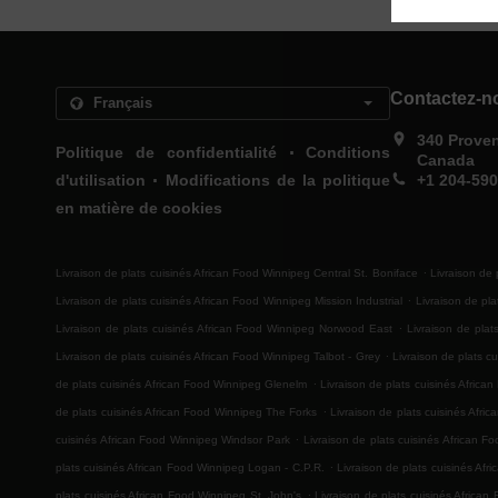
Contactez-n
340 Prove
.
Politique de confidentialité
Conditions
Canada
.
d'utilisation
Modifications de la politique
+1 204-59
en matière de cookies
.
Livraison de plats cuisinés African Food Winnipeg Central St. Boniface
Livraison de 
.
Livraison de plats cuisinés African Food Winnipeg Mission Industrial
Livraison de pl
.
Livraison de plats cuisinés African Food Winnipeg Norwood East
Livraison de pla
.
Livraison de plats cuisinés African Food Winnipeg Talbot - Grey
Livraison de plats 
.
de plats cuisinés African Food Winnipeg Glenelm
Livraison de plats cuisinés Africa
.
de plats cuisinés African Food Winnipeg The Forks
Livraison de plats cuisinés Afri
.
cuisinés African Food Winnipeg Windsor Park
Livraison de plats cuisinés African F
.
plats cuisinés African Food Winnipeg Logan - C.P.R.
Livraison de plats cuisinés Af
.
plats cuisinés African Food Winnipeg St. John's
Livraison de plats cuisinés Africa