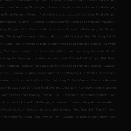
.
African Food Winnipeg Worthington
Livraison de plats cuisinés African Food Winnipeg
.
rican Food Winnipeg Kildonan Park
Livraison de plats cuisinés African Food Winnipeg
.
.
ood Winnipeg Pulberry
Livraison de plats cuisinés African Food Winnipeg Maybank
.
.
nnipeg Margaret Park
Livraison de plats cuisinés African Food Winnipeg The Maples
.
n Food Winnipeg Rivergrove
Livraison de plats cuisinés African Food Winnipeg Valhalla
.
Ki l- Cona Park
Livraison de plats cuisinés African Food Winnipeg Burrows - Keewatin
.
.
ipeg Meadows
Livraison de plats cuisinés African Food Winnipeg Transcona South
.
.
Winnipeg West Wolseley
Livraison de plats cuisinés African Food Winnipeg Polo Park
.
.
nipeg Radisson
Livraison de plats cuisinés African Food Winnipeg Melrose
Livraison
.
.
Mathers
Livraison de plats cuisinés African Food Winnipeg J. B. Mitchell
Livraison de
.
ivraison de plats cuisinés African Food Winnipeg St. Vital Centre
Livraison de plats
.
aison de plats cuisinés African Food Winnipeg Leila North
Livraison de plats cuisinés
.
cuisinés African Food Winnipeg Pembina Strip
Livraison de plats cuisinés African Food
.
e plats cuisinés African Food Winnipeg Powerview
Livraison de plats cuisinés African
.
od West Saint Paul
Livraison de plats cuisinés African Food East Saint Paul Ki l- Cona
.
de plats cuisinés African Food Traverse Bay
Livraison de plats cuisinés African Food