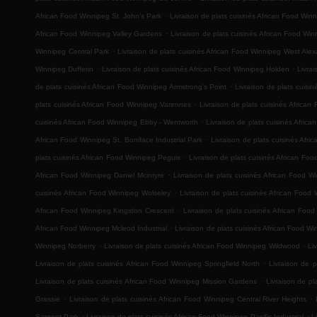
.
African Food Winnipeg St. John's Park
Livraison de plats cuisinés African Food Win
.
African Food Winnipeg Valley Gardens
Livraison de plats cuisinés African Food Win
.
Winnipeg Central Park
Livraison de plats cuisinés African Food Winnipeg West Ale
.
.
Winnipeg Dufferin
Livraison de plats cuisinés African Food Winnipeg Holden
Livra
.
de plats cuisinés African Food Winnipeg Armstrong's Point
Livraison de plats cuis
.
plats cuisinés African Food Winnipeg Varennes
Livraison de plats cuisinés Africa
.
cuisinés African Food Winnipeg Ebby - Wentworth
Livraison de plats cuisinés Afric
.
African Food Winnipeg St. Boniface Industrial Park
Livraison de plats cuisinés Afr
.
plats cuisinés African Food Winnipeg Peguis
Livraison de plats cuisinés African F
.
African Food Winnipeg Daniel Mcintyre
Livraison de plats cuisinés African Food
.
cuisinés African Food Winnipeg Wolseley
Livraison de plats cuisinés African Food
.
African Food Winnipeg Kingston Crescent
Livraison de plats cuisinés African Foo
.
African Food Winnipeg Mcleod Industrial
Livraison de plats cuisinés African Food W
.
.
Winnipeg Norberry
Livraison de plats cuisinés African Food Winnipeg Wildwood
Li
.
Livraison de plats cuisinés African Food Winnipeg Springfield North
Livraison de p
.
Livraison de plats cuisinés African Food Winnipeg Mission Gardens
Livraison de p
.
.
Grassie
Livraison de plats cuisinés African Food Winnipeg Central River Heights
.
.
Sargent Park
Livraison de plats cuisinés African Food Winnipeg Pacific Industrial
L