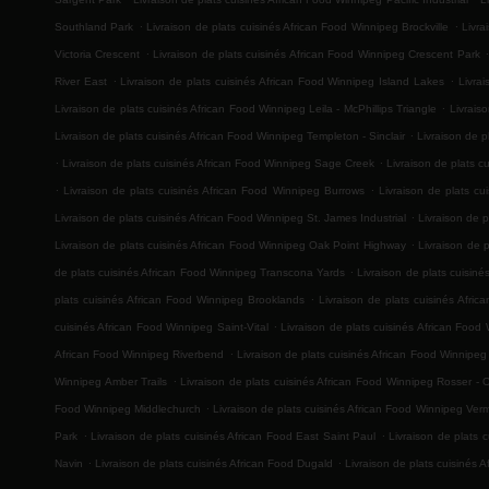
.
.
Southland Park
Livraison de plats cuisinés African Food Winnipeg Brockville
Livra
.
.
Victoria Crescent
Livraison de plats cuisinés African Food Winnipeg Crescent Park
.
.
River East
Livraison de plats cuisinés African Food Winnipeg Island Lakes
Livra
.
Livraison de plats cuisinés African Food Winnipeg Leila - McPhillips Triangle
Livrais
.
Livraison de plats cuisinés African Food Winnipeg Templeton - Sinclair
Livraison de p
.
.
Livraison de plats cuisinés African Food Winnipeg Sage Creek
Livraison de plats 
.
.
Livraison de plats cuisinés African Food Winnipeg Burrows
Livraison de plats c
.
Livraison de plats cuisinés African Food Winnipeg St. James Industrial
Livraison de p
.
Livraison de plats cuisinés African Food Winnipeg Oak Point Highway
Livraison de 
.
de plats cuisinés African Food Winnipeg Transcona Yards
Livraison de plats cuisin
.
plats cuisinés African Food Winnipeg Brooklands
Livraison de plats cuisinés Afr
.
cuisinés African Food Winnipeg Saint-Vital
Livraison de plats cuisinés African Foo
.
African Food Winnipeg Riverbend
Livraison de plats cuisinés African Food Winnipe
.
Winnipeg Amber Trails
Livraison de plats cuisinés African Food Winnipeg Rosser - 
.
Food Winnipeg Middlechurch
Livraison de plats cuisinés African Food Winnipeg Ver
.
.
Park
Livraison de plats cuisinés African Food East Saint Paul
Livraison de plats 
.
.
Navin
Livraison de plats cuisinés African Food Dugald
Livraison de plats cuisinés A