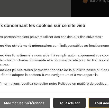
6.5 > km
, 
x concernant les cookies sur ce site web
es partenaires tiers peuvent utiliser des cookies aux fins suivantes :
vec Livraison En Winnipeg
cookies strictement nécessaires
sont indispensables au fonctionneme
cookies fonctionnels
nous aident à remplir automatiquement vos coo
 de votre prochaine commande et à optimiser le site pour faciliter les
ieures
cookies publicitaires
permettent de faire de la publicité basée sur les 
érêt et d’adapter le contenu à vos navigateurs et à vos appareils
és près de Winnipeg Brooklands et sommes ravis de prendre vo
’informations, veuillez consulter notre
Politique en matière de cookies.
tre menu interactif en ligne et de passer votre commande lorsque
 pour confirmer votre commande et vous donner l'heure à laquel
Modifier les préférences
Tout refuser
Tout acc