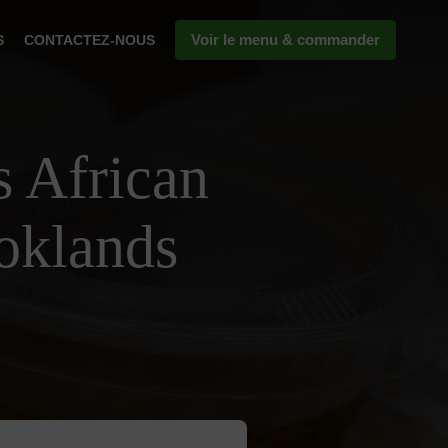
Voir le menu & commander
S
CONTACTEZ-NOUS
s African
oklands