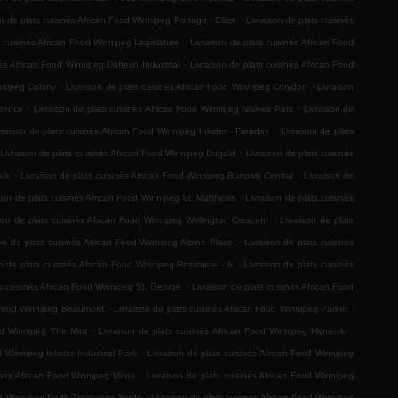
.
on de plats cuisinés African Food Winnipeg Portage - Ellice
Livraison de plats cuisinés
.
s cuisinés African Food Winnipeg Legislature
Livraison de plats cuisinés African Food
.
és African Food Winnipeg Dufferin Industrial
Livraison de plats cuisinés African Food
.
.
innipeg Colony
Livraison de plats cuisinés African Food Winnipeg Corydon
Livraison
.
.
Spence
Livraison de plats cuisinés African Food Winnipeg Niakwa Park
Livraison de
.
vraison de plats cuisinés African Food Winnipeg Inkster - Faraday
Livraison de plats
.
Livraison de plats cuisinés African Food Winnipeg Dugald
Livraison de plats cuisinés
.
.
ark
Livraison de plats cuisinés African Food Winnipeg Burrows Central
Livraison de
.
ison de plats cuisinés African Food Winnipeg St. Matthews
Livraison de plats cuisinés
.
son de plats cuisinés African Food Winnipeg Wellington Crescent
Livraison de plats
.
son de plats cuisinés African Food Winnipeg Alpine Place
Livraison de plats cuisinés
.
on de plats cuisinés African Food Winnipeg Rossmere - A
Livraison de plats cuisinés
.
ts cuisinés African Food Winnipeg St. George
Livraison de plats cuisinés African Food
.
.
an Food Winnipeg Beaumont
Livraison de plats cuisinés African Food Winnipeg Parker
.
.
ood Winnipeg The Mint
Livraison de plats cuisinés African Food Winnipeg Mynarski
.
d Winnipeg Inkster Industrial Park
Livraison de plats cuisinés African Food Winnipeg
.
inés African Food Winnipeg Minto
Livraison de plats cuisinés African Food Winnipeg
.
ood Winnipeg North Transcona Yards
Livraison de plats cuisinés African Food Winnipeg