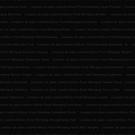
.
.
nipeg Kildonan Drive
Livraison de plats cuisinés African Food Winnipeg South Portage
Livrais
.
.
nipeg Earl Grey
Livraison de plats cuisinés African Food Winnipeg Mcmillan
Livraison de plat
.
.
xander
Livraison de plats cuisinés African Food Winnipeg Centennial
Livraison de plats cuisin
.
ison de plats cuisinés African Food Winnipeg Roslyn
Livraison de plats cuisinés African Food W
.
inés African Food Winnipeg West Broadway
Livraison de plats cuisinés African Food Winnipeg 
.
.
n Food Winnipeg Elm Park
Livraison de plats cuisinés African Food Winnipeg Rossmere - B
Li
.
.
an Food Winnipeg Kildonan Crossing
Livraison de plats cuisinés African Food Winnipeg Regent
.
ican Food Winnipeg Symington Yards
Livraison de plats cuisinés African Food Winnipeg Grant P
.
.
ood Winnipeg Rockwood
Livraison de plats cuisinés African Food Winnipeg Crescentwood
Livra
.
.
 Winnipeg Weston Shops
Livraison de plats cuisinés African Food Winnipeg Eaglemere
Livrai
.
.
 Winnipeg Southdale
Livraison de plats cuisinés African Food Winnipeg Niakwa Place
Livrai
.
.
d Winnipeg Jefferson
Livraison de plats cuisinés African Food Winnipeg Seven Oaks
Livrais
.
.
innipeg Robertson
Livraison de plats cuisinés African Food Winnipeg Lavalee
Livraison de pla
.
vraison de plats cuisinés African Food Winnipeg Point Road
Livraison de plats cuisinés Afric
.
lats cuisinés African Food Winnipeg Springfield South
Livraison de plats cuisinés African F
.
lats cuisinés African Food Winnipeg Shaughnessy Park
Livraison de plats cuisinés African Foo
.
Livraison de plats cuisinés African Food Winnipeg North River Heights
Livraison de plats cuis
.
ivraison de plats cuisinés African Food Winnipeg Weston
Livraison de plats cuisinés African F