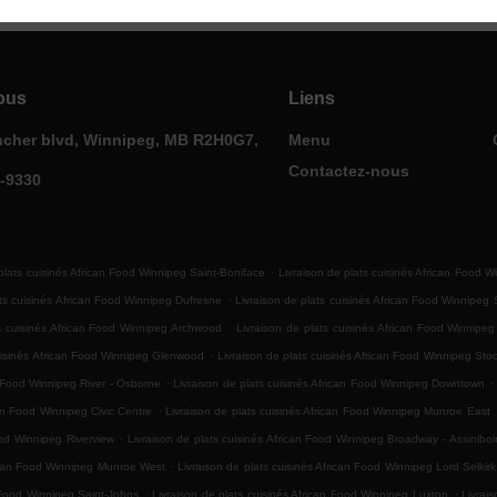
ous
Liens
ncher blvd, Winnipeg, MB R2H0G7,
Menu
Contactez-nous
0-9330
.
plats cuisinés African Food Winnipeg Saint-Boniface
Livraison de plats cuisinés African Food W
.
ats cuisinés African Food Winnipeg Dufresne
Livraison de plats cuisinés African Food Winnipeg
.
ts cuisinés African Food Winnipeg Archwood
Livraison de plats cuisinés African Food Winnipe
.
cuisinés African Food Winnipeg Glenwood
Livraison de plats cuisinés African Food Winnipeg Sto
.
.
n Food Winnipeg River - Osborne
Livraison de plats cuisinés African Food Winnipeg Downtown
.
can Food Winnipeg Civic Centre
Livraison de plats cuisinés African Food Winnipeg Munroe East
.
ood Winnipeg Riverview
Livraison de plats cuisinés African Food Winnipeg Broadway - Assinibo
.
rican Food Winnipeg Munroe West
Livraison de plats cuisinés African Food Winnipeg Lord Selkir
.
.
n Food Winnipeg Saint-Johns
Livraison de plats cuisinés African Food Winnipeg Luxton
Livrai