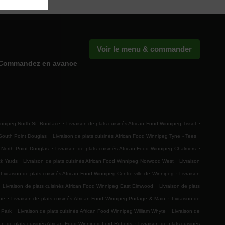
Voir le menu & commander
Commandez en avance
.
.
innipeg North St. Boniface
Livraison de plats cuisinés African Food Winnipeg Tissot
.
.
 South Point Douglas
Livraison de plats cuisinés African Food Winnipeg Tyne - Tees
.
.
g North Point Douglas
Livraison de plats cuisinés African Food Winnipeg Chalmers
.
.
ck Yards
Livraison de plats cuisinés African Food Winnipeg Norwood West
Livraison
.
Livraison de plats cuisinés African Food Winnipeg Centre-ville de Winnipeg
Livraison
.
.
Livraison de plats cuisinés African Food Winnipeg East Elmwood
Livraison de plats
.
.
ine
Livraison de plats cuisinés African Food Winnipeg Portage & Main
Livraison de
.
.
k Park
Livraison de plats cuisinés African Food Winnipeg William Whyte
Livraison de
.
son de plats cuisinés African Food Winnipeg Lord Roberts
Livraison de plats cuisinés