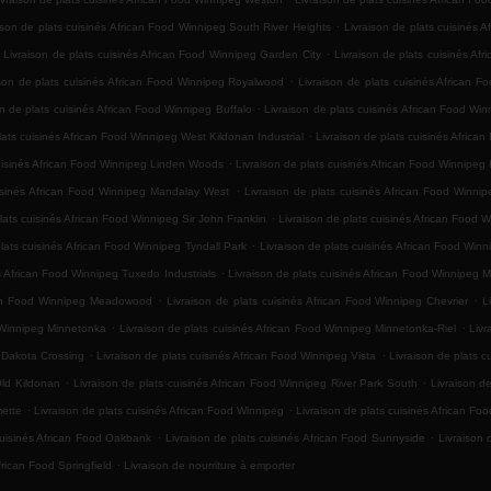
.
ison de plats cuisinés African Food Winnipeg South River Heights
Livraison de plats cuisinés 
.
Livraison de plats cuisinés African Food Winnipeg Garden City
Livraison de plats cuisinés Af
.
ison de plats cuisinés African Food Winnipeg Royalwood
Livraison de plats cuisinés African F
.
on de plats cuisinés African Food Winnipeg Buffalo
Livraison de plats cuisinés African Food Wi
.
lats cuisinés African Food Winnipeg West Kildonan Industrial
Livraison de plats cuisinés Africa
.
cuisinés African Food Winnipeg Linden Woods
Livraison de plats cuisinés African Food Winnipeg 
.
uisinés African Food Winnipeg Mandalay West
Livraison de plats cuisinés African Food Winn
.
lats cuisinés African Food Winnipeg Sir John Franklin
Livraison de plats cuisinés African Food 
.
plats cuisinés African Food Winnipeg Tyndall Park
Livraison de plats cuisinés African Food Win
.
és African Food Winnipeg Tuxedo Industrials
Livraison de plats cuisinés African Food Winnipeg 
.
.
ican Food Winnipeg Meadowood
Livraison de plats cuisinés African Food Winnipeg Chevrier
L
.
.
d Winnipeg Minnetonka
Livraison de plats cuisinés African Food Winnipeg Minnetonka-Riel
Livr
.
.
g Dakota Crossing
Livraison de plats cuisinés African Food Winnipeg Vista
Livraison de plats 
.
.
Old Kildonan
Livraison de plats cuisinés African Food Winnipeg River Park South
Livraison d
.
.
mette
Livraison de plats cuisinés African Food Winnipeg
Livraison de plats cuisinés African Fo
.
.
cuisinés African Food Oakbank
Livraison de plats cuisinés African Food Sunnyside
Livraison 
.
frican Food Springfield
Livraison de nourriture à emporter