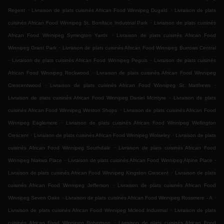
.
.
Regent
Livraison de plats cuisinés African Food Winnipeg Dugald
Livraison de plats
.
cuisinés African Food Winnipeg St. Boniface Industrial Park
Livraison de plats cuisinés
.
African Food Winnipeg Symington Yards
Livraison de plats cuisinés African Food
.
Winnipeg Grant Park
Livraison de plats cuisinés African Food Winnipeg Burrows Central
.
.
Livraison de plats cuisinés African Food Winnipeg Peguis
Livraison de plats cuisinés
.
African Food Winnipeg Rockwood
Livraison de plats cuisinés African Food Winnipeg
.
.
Crescentwood
Livraison de plats cuisinés African Food Winnipeg St. Matthews
.
Livraison de plats cuisinés African Food Winnipeg Daniel Mcintyre
Livraison de plats
.
cuisinés African Food Winnipeg Weston Shops
Livraison de plats cuisinés African Food
.
Winnipeg Eaglemere
Livraison de plats cuisinés African Food Winnipeg Wellington
.
.
Crescent
Livraison de plats cuisinés African Food Winnipeg Wolseley
Livraison de plats
.
cuisinés African Food Winnipeg Southdale
Livraison de plats cuisinés African Food
.
.
Winnipeg Niakwa Place
Livraison de plats cuisinés African Food Winnipeg Alpine Place
.
Livraison de plats cuisinés African Food Winnipeg Kingston Crescent
Livraison de plats
.
cuisinés African Food Winnipeg Jefferson
Livraison de plats cuisinés African Food
.
.
Winnipeg Seven Oaks
Livraison de plats cuisinés African Food Winnipeg Rossmere - A
.
Livraison de plats cuisinés African Food Winnipeg Mcleod Industrial
Livraison de plats
.
cuisinés African Food Winnipeg Robertson
Livraison de plats cuisinés African Food