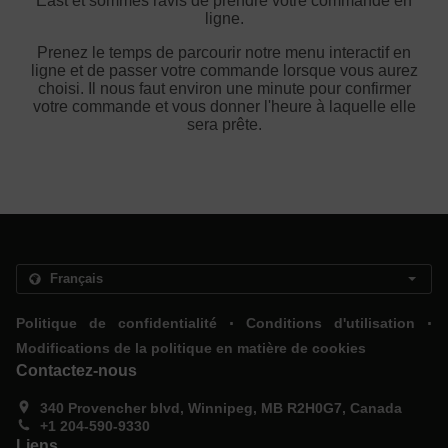
East et sommes ravis de prendre votre commande en
ligne.
Prenez le temps de parcourir notre menu interactif en
ligne et de passer votre commande lorsque vous aurez
choisi. Il nous faut environ une minute pour confirmer
votre commande et vous donner l'heure à laquelle elle
sera prête.
.
.
Politique de confidentialité
Conditions d'utilisation
Modifications de la politique en matière de cookies
Contactez-nous
340 Provencher blvd, Winnipeg, MB R2H0G7, Canada
+1 204-590-9330
Liens