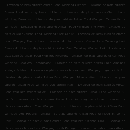
.
.
Livraison de plats cuisinés African Food Winnipeg Glenelm
Livraison de plats cuisinés
.
African Food Winnipeg River - Osborne
Livraison de plats cuisinés African Food
.
Winnipeg Downtown
Livraison de plats cuisinés African Food Winnipeg Centre-ville de
.
.
Winnipeg
Livraison de plats cuisinés African Food Winnipeg The Forks
Livraison de
.
plats cuisinés African Food Winnipeg Civic Centre
Livraison de plats cuisinés African
.
Food Winnipeg Munroe East
Livraison de plats cuisinés African Food Winnipeg East
.
.
Elmwood
Livraison de plats cuisinés African Food Winnipeg Windsor Park
Livraison de
.
plats cuisinés African Food Winnipeg Riverview
Livraison de plats cuisinés African Food
.
Winnipeg Broadway - Assiniboine
Livraison de plats cuisinés African Food Winnipeg
.
.
Portage & Main
Livraison de plats cuisinés African Food Winnipeg Logan - C.P.R.
.
Livraison de plats cuisinés African Food Winnipeg Munroe West
Livraison de plats
.
cuisinés African Food Winnipeg Lord Selkirk Park
Livraison de plats cuisinés African
.
Food Winnipeg William Whyte
Livraison de plats cuisinés African Food Winnipeg St.
.
.
John's
Livraison de plats cuisinés African Food Winnipeg Saint-Johns
Livraison de
.
plats cuisinés African Food Winnipeg Luxton
Livraison de plats cuisinés African Food
.
Winnipeg Lord Roberts
Livraison de plats cuisinés African Food Winnipeg St. John's
.
.
Park
Livraison de plats cuisinés African Food Winnipeg Kildonan Drive
Livraison de
.
plats cuisinés African Food Winnipeg South Portage
Livraison de plats cuisinés African