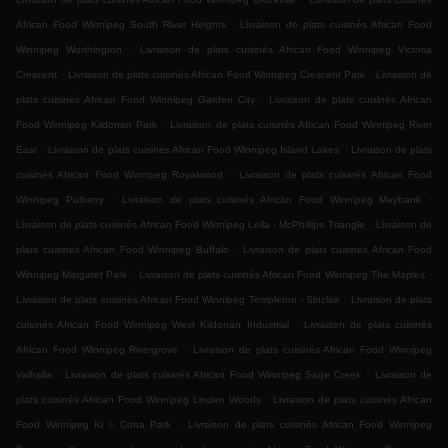
.
African Food Winnipeg South River Heights
Livraison de plats cuisinés African Food
.
Winnipeg Worthington
Livraison de plats cuisinés African Food Winnipeg Victoria
.
.
Crescent
Livraison de plats cuisinés African Food Winnipeg Crescent Park
Livraison de
.
plats cuisinés African Food Winnipeg Garden City
Livraison de plats cuisinés African
.
Food Winnipeg Kildonan Park
Livraison de plats cuisinés African Food Winnipeg River
.
.
East
Livraison de plats cuisinés African Food Winnipeg Island Lakes
Livraison de plats
.
cuisinés African Food Winnipeg Royalwood
Livraison de plats cuisinés African Food
.
.
Winnipeg Pulberry
Livraison de plats cuisinés African Food Winnipeg Maybank
.
Livraison de plats cuisinés African Food Winnipeg Leila - McPhillips Triangle
Livraison de
.
plats cuisinés African Food Winnipeg Buffalo
Livraison de plats cuisinés African Food
.
.
Winnipeg Margaret Park
Livraison de plats cuisinés African Food Winnipeg The Maples
.
Livraison de plats cuisinés African Food Winnipeg Templeton - Sinclair
Livraison de plats
.
cuisinés African Food Winnipeg West Kildonan Industrial
Livraison de plats cuisinés
.
African Food Winnipeg Rivergrove
Livraison de plats cuisinés African Food Winnipeg
.
.
Valhalla
Livraison de plats cuisinés African Food Winnipeg Sage Creek
Livraison de
.
plats cuisinés African Food Winnipeg Linden Woods
Livraison de plats cuisinés African
.
Food Winnipeg Ki l- Cona Park
Livraison de plats cuisinés African Food Winnipeg
.
.