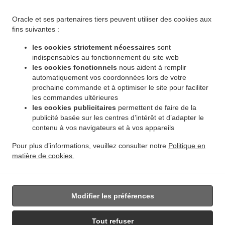
.
.
Winnipeg Leila North
Livraison de plats cuisinés African Food Winnipeg Riverbend
.
Livraison de plats cuisinés African Food Winnipeg Dakota Crossing
Livraison de plats
Oracle et ses partenaires tiers peuvent utiliser des cookies aux
.
cuisinés African Food Winnipeg Vista
Livraison de plats cuisinés African Food Winnipeg
fins suivantes :
.
.
Pembina Strip
Livraison de plats cuisinés African Food Winnipeg Amber Trails
Livraison
les cookies strictement nécessaires
sont
.
de plats cuisinés African Food Winnipeg Rosser - Old Kildonan
Livraison de plats
indispensables au fonctionnement du site web
.
cuisinés African Food Winnipeg River Park South
Livraison de plats cuisinés African
les cookies fonctionnels
nous aident à remplir
.
automatiquement vos coordonnées lors de votre
Food Winnipeg Powerview
Livraison de plats cuisinés African Food Winnipeg
prochaine commande et à optimiser le site pour faciliter
.
.
Middlechurch
Livraison de plats cuisinés African Food Winnipeg Vermette
Livraison de
les commandes ultérieures
.
plats cuisinés African Food Winnipeg
Livraison de plats cuisinés African Food West Saint
les cookies publicitaires
permettent de faire de la
.
.
Paul
Livraison de plats cuisinés African Food East Saint Paul Ki l- Cona Park
Livraison
publicité basée sur les centres d’intérêt et d’adapter le
.
contenu à vos navigateurs et à vos appareils
de plats cuisinés African Food East Saint Paul
Livraison de plats cuisinés African Food
.
.
Oakbank
Livraison de plats cuisinés African Food Sunnyside
Livraison de plats
Pour plus d’informations, veuillez consulter notre
Politique en
.
.
cuisinés African Food Traverse Bay
Livraison de plats cuisinés African Food Navin
matière de cookies.
.
Livraison de plats cuisinés African Food Dugald
Livraison de plats cuisinés African Food
.
Springfield
Livraison de nourriture à emporter
Modifier les préférences
Tout refuser