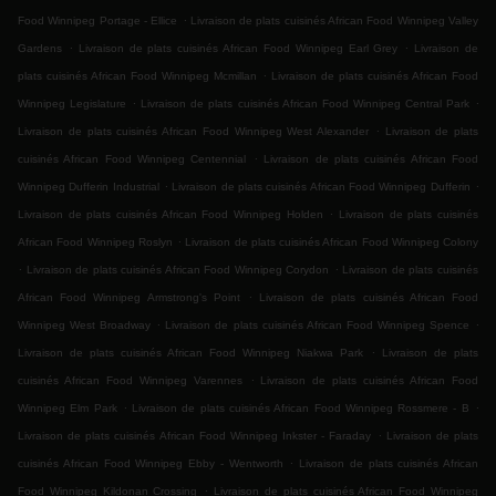
.
Food Winnipeg Portage - Ellice
Livraison de plats cuisinés African Food Winnipeg Valley
.
.
Gardens
Livraison de plats cuisinés African Food Winnipeg Earl Grey
Livraison de
.
plats cuisinés African Food Winnipeg Mcmillan
Livraison de plats cuisinés African Food
.
.
Winnipeg Legislature
Livraison de plats cuisinés African Food Winnipeg Central Park
.
Livraison de plats cuisinés African Food Winnipeg West Alexander
Livraison de plats
.
cuisinés African Food Winnipeg Centennial
Livraison de plats cuisinés African Food
.
.
Winnipeg Dufferin Industrial
Livraison de plats cuisinés African Food Winnipeg Dufferin
.
Livraison de plats cuisinés African Food Winnipeg Holden
Livraison de plats cuisinés
.
African Food Winnipeg Roslyn
Livraison de plats cuisinés African Food Winnipeg Colony
.
.
Livraison de plats cuisinés African Food Winnipeg Corydon
Livraison de plats cuisinés
.
African Food Winnipeg Armstrong's Point
Livraison de plats cuisinés African Food
.
.
Winnipeg West Broadway
Livraison de plats cuisinés African Food Winnipeg Spence
.
Livraison de plats cuisinés African Food Winnipeg Niakwa Park
Livraison de plats
.
cuisinés African Food Winnipeg Varennes
Livraison de plats cuisinés African Food
.
.
Winnipeg Elm Park
Livraison de plats cuisinés African Food Winnipeg Rossmere - B
.
Livraison de plats cuisinés African Food Winnipeg Inkster - Faraday
Livraison de plats
.
cuisinés African Food Winnipeg Ebby - Wentworth
Livraison de plats cuisinés African
.
Food Winnipeg Kildonan Crossing
Livraison de plats cuisinés African Food Winnipeg