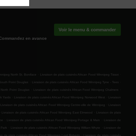
Voir le menu & commander
Commandez en avance
.
.
innipeg North St. Boniface
Livraison de plats cuisinés African Food Winnipeg Tissot
.
.
 South Point Douglas
Livraison de plats cuisinés African Food Winnipeg Tyne - Tees
.
.
g North Point Douglas
Livraison de plats cuisinés African Food Winnipeg Chalmers
.
.
ck Yards
Livraison de plats cuisinés African Food Winnipeg Norwood West
Livraison
.
Livraison de plats cuisinés African Food Winnipeg Centre-ville de Winnipeg
Livraison
.
.
Livraison de plats cuisinés African Food Winnipeg East Elmwood
Livraison de plats
.
.
ine
Livraison de plats cuisinés African Food Winnipeg Portage & Main
Livraison de
.
.
k Park
Livraison de plats cuisinés African Food Winnipeg William Whyte
Livraison de
.
son de plats cuisinés African Food Winnipeg Lord Roberts
Livraison de plats cuisinés