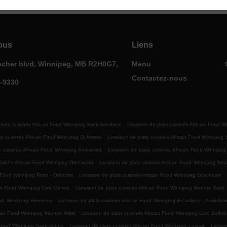
ous
Liens
ncher blvd, Winnipeg, MB R2H0G7,
Menu
Contactez-nous
0-9330
.
plats cuisinés African Food Winnipeg Saint-Boniface
Livraison de plats cuisinés African Food W
.
ats cuisinés African Food Winnipeg Dufresne
Livraison de plats cuisinés African Food Winnipeg
.
ts cuisinés African Food Winnipeg Archwood
Livraison de plats cuisinés African Food Winnipe
.
cuisinés African Food Winnipeg Glenwood
Livraison de plats cuisinés African Food Winnipeg Sto
.
.
n Food Winnipeg River - Osborne
Livraison de plats cuisinés African Food Winnipeg Downtown
.
can Food Winnipeg Civic Centre
Livraison de plats cuisinés African Food Winnipeg Munroe East
.
ood Winnipeg Riverview
Livraison de plats cuisinés African Food Winnipeg Broadway - Assinibo
.
rican Food Winnipeg Munroe West
Livraison de plats cuisinés African Food Winnipeg Lord Selkir
.
.
n Food Winnipeg Saint-Johns
Livraison de plats cuisinés African Food Winnipeg Luxton
Livrai