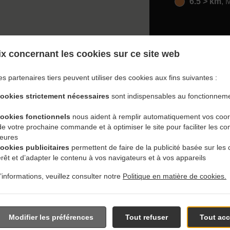
6.5 > km
, 
x concernant les cookies sur ce site web
es partenaires tiers peuvent utiliser des cookies aux fins suivantes :
 Avec Livraison En East S
cookies strictement nécessaires
sont indispensables au fonctionneme
cookies fonctionnels
nous aident à remplir automatiquement vos coo
 de votre prochaine commande et à optimiser le site pour faciliter les
ieures
cookies publicitaires
permettent de faire de la publicité basée sur les 
érêt et d’adapter le contenu à vos navigateurs et à vos appareils
tués près de East Saint Paul et sommes ravis de prendre votr
’informations, veuillez consulter notre
Politique en matière de cookies.
tre menu interactif en ligne et de passer votre commande lorsque
 pour confirmer votre commande et vous donner l'heure à laquel
Modifier les préférences
Tout refuser
Tout acc