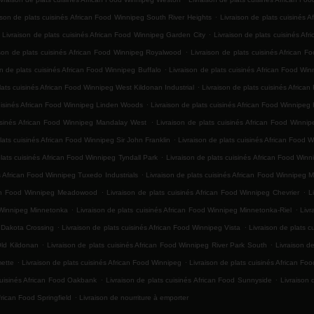
.
ison de plats cuisinés African Food Winnipeg South River Heights
Livraison de plats cuisinés 
.
Livraison de plats cuisinés African Food Winnipeg Garden City
Livraison de plats cuisinés Af
.
ison de plats cuisinés African Food Winnipeg Royalwood
Livraison de plats cuisinés African F
.
on de plats cuisinés African Food Winnipeg Buffalo
Livraison de plats cuisinés African Food Wi
.
lats cuisinés African Food Winnipeg West Kildonan Industrial
Livraison de plats cuisinés Africa
.
cuisinés African Food Winnipeg Linden Woods
Livraison de plats cuisinés African Food Winnipeg 
.
uisinés African Food Winnipeg Mandalay West
Livraison de plats cuisinés African Food Winn
.
lats cuisinés African Food Winnipeg Sir John Franklin
Livraison de plats cuisinés African Food 
.
plats cuisinés African Food Winnipeg Tyndall Park
Livraison de plats cuisinés African Food Win
.
és African Food Winnipeg Tuxedo Industrials
Livraison de plats cuisinés African Food Winnipeg 
.
.
ican Food Winnipeg Meadowood
Livraison de plats cuisinés African Food Winnipeg Chevrier
L
.
.
d Winnipeg Minnetonka
Livraison de plats cuisinés African Food Winnipeg Minnetonka-Riel
Livr
.
.
g Dakota Crossing
Livraison de plats cuisinés African Food Winnipeg Vista
Livraison de plats 
.
.
Old Kildonan
Livraison de plats cuisinés African Food Winnipeg River Park South
Livraison d
.
.
mette
Livraison de plats cuisinés African Food Winnipeg
Livraison de plats cuisinés African Fo
.
.
cuisinés African Food Oakbank
Livraison de plats cuisinés African Food Sunnyside
Livraison 
.
frican Food Springfield
Livraison de nourriture à emporter