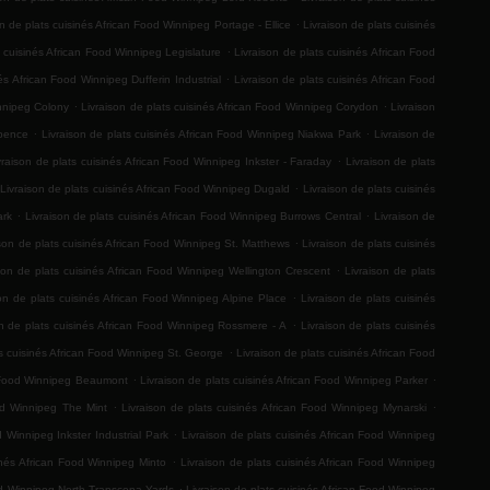
.
on de plats cuisinés African Food Winnipeg Portage - Ellice
Livraison de plats cuisinés
.
s cuisinés African Food Winnipeg Legislature
Livraison de plats cuisinés African Food
.
és African Food Winnipeg Dufferin Industrial
Livraison de plats cuisinés African Food
.
.
innipeg Colony
Livraison de plats cuisinés African Food Winnipeg Corydon
Livraison
.
.
Spence
Livraison de plats cuisinés African Food Winnipeg Niakwa Park
Livraison de
.
vraison de plats cuisinés African Food Winnipeg Inkster - Faraday
Livraison de plats
.
Livraison de plats cuisinés African Food Winnipeg Dugald
Livraison de plats cuisinés
.
.
ark
Livraison de plats cuisinés African Food Winnipeg Burrows Central
Livraison de
.
ison de plats cuisinés African Food Winnipeg St. Matthews
Livraison de plats cuisinés
.
son de plats cuisinés African Food Winnipeg Wellington Crescent
Livraison de plats
.
son de plats cuisinés African Food Winnipeg Alpine Place
Livraison de plats cuisinés
.
on de plats cuisinés African Food Winnipeg Rossmere - A
Livraison de plats cuisinés
.
ts cuisinés African Food Winnipeg St. George
Livraison de plats cuisinés African Food
.
.
an Food Winnipeg Beaumont
Livraison de plats cuisinés African Food Winnipeg Parker
.
.
ood Winnipeg The Mint
Livraison de plats cuisinés African Food Winnipeg Mynarski
.
d Winnipeg Inkster Industrial Park
Livraison de plats cuisinés African Food Winnipeg
.
inés African Food Winnipeg Minto
Livraison de plats cuisinés African Food Winnipeg
.
ood Winnipeg North Transcona Yards
Livraison de plats cuisinés African Food Winnipeg