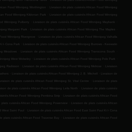
.
African Food Winnipeg Worthington
Livraison de plats cuisinés African Food Winnipeg
.
rican Food Winnipeg Kildonan Park
Livraison de plats cuisinés African Food Winnipeg
.
.
ood Winnipeg Pulberry
Livraison de plats cuisinés African Food Winnipeg Maybank
.
.
nnipeg Margaret Park
Livraison de plats cuisinés African Food Winnipeg The Maples
.
n Food Winnipeg Rivergrove
Livraison de plats cuisinés African Food Winnipeg Valhalla
.
Ki l- Cona Park
Livraison de plats cuisinés African Food Winnipeg Burrows - Keewatin
.
.
ipeg Meadows
Livraison de plats cuisinés African Food Winnipeg Transcona South
.
.
Winnipeg West Wolseley
Livraison de plats cuisinés African Food Winnipeg Polo Park
.
.
nipeg Radisson
Livraison de plats cuisinés African Food Winnipeg Melrose
Livraison
.
.
Mathers
Livraison de plats cuisinés African Food Winnipeg J. B. Mitchell
Livraison de
.
ivraison de plats cuisinés African Food Winnipeg St. Vital Centre
Livraison de plats
.
aison de plats cuisinés African Food Winnipeg Leila North
Livraison de plats cuisinés
.
cuisinés African Food Winnipeg Pembina Strip
Livraison de plats cuisinés African Food
.
e plats cuisinés African Food Winnipeg Powerview
Livraison de plats cuisinés African
.
od West Saint Paul
Livraison de plats cuisinés African Food East Saint Paul Ki l- Cona
.
de plats cuisinés African Food Traverse Bay
Livraison de plats cuisinés African Food