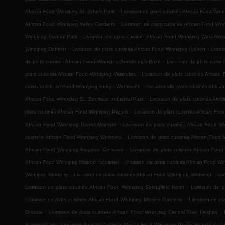
.
African Food Winnipeg St. John's Park
Livraison de plats cuisinés African Food Win
.
African Food Winnipeg Valley Gardens
Livraison de plats cuisinés African Food Win
.
Winnipeg Central Park
Livraison de plats cuisinés African Food Winnipeg West Ale
.
.
Winnipeg Dufferin
Livraison de plats cuisinés African Food Winnipeg Holden
Livra
.
de plats cuisinés African Food Winnipeg Armstrong's Point
Livraison de plats cuis
.
plats cuisinés African Food Winnipeg Varennes
Livraison de plats cuisinés Africa
.
cuisinés African Food Winnipeg Ebby - Wentworth
Livraison de plats cuisinés Afric
.
African Food Winnipeg St. Boniface Industrial Park
Livraison de plats cuisinés Afr
.
plats cuisinés African Food Winnipeg Peguis
Livraison de plats cuisinés African F
.
African Food Winnipeg Daniel Mcintyre
Livraison de plats cuisinés African Food
.
cuisinés African Food Winnipeg Wolseley
Livraison de plats cuisinés African Food
.
African Food Winnipeg Kingston Crescent
Livraison de plats cuisinés African Foo
.
African Food Winnipeg Mcleod Industrial
Livraison de plats cuisinés African Food W
.
.
Winnipeg Norberry
Livraison de plats cuisinés African Food Winnipeg Wildwood
Li
.
Livraison de plats cuisinés African Food Winnipeg Springfield North
Livraison de p
.
Livraison de plats cuisinés African Food Winnipeg Mission Gardens
Livraison de p
.
.
Grassie
Livraison de plats cuisinés African Food Winnipeg Central River Heights
.
.
Sargent Park
Livraison de plats cuisinés African Food Winnipeg Pacific Industrial
L