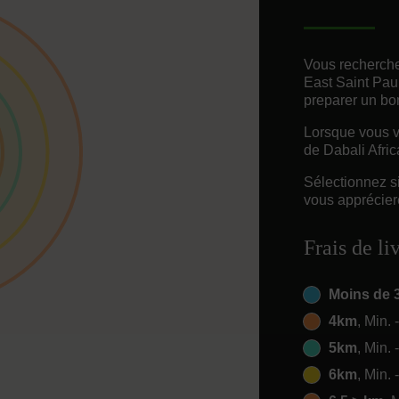
Vous recherche
East Saint Pau
preparer un bo
Lorsque vous vo
de Dabali Afric
Sélectionnez s
vous appréciere
Frais de li
Moins de 
4km
, Min. 
5km
, Min. 
6km
, Min. 