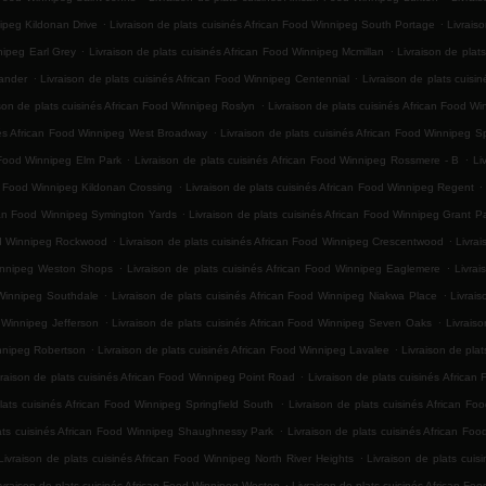
.
.
nipeg Kildonan Drive
Livraison de plats cuisinés African Food Winnipeg South Portage
Livrais
.
.
nipeg Earl Grey
Livraison de plats cuisinés African Food Winnipeg Mcmillan
Livraison de plat
.
.
xander
Livraison de plats cuisinés African Food Winnipeg Centennial
Livraison de plats cuisin
.
ison de plats cuisinés African Food Winnipeg Roslyn
Livraison de plats cuisinés African Food W
.
inés African Food Winnipeg West Broadway
Livraison de plats cuisinés African Food Winnipeg 
.
.
n Food Winnipeg Elm Park
Livraison de plats cuisinés African Food Winnipeg Rossmere - B
Li
.
.
an Food Winnipeg Kildonan Crossing
Livraison de plats cuisinés African Food Winnipeg Regent
.
ican Food Winnipeg Symington Yards
Livraison de plats cuisinés African Food Winnipeg Grant P
.
.
ood Winnipeg Rockwood
Livraison de plats cuisinés African Food Winnipeg Crescentwood
Livra
.
.
 Winnipeg Weston Shops
Livraison de plats cuisinés African Food Winnipeg Eaglemere
Livrai
.
.
 Winnipeg Southdale
Livraison de plats cuisinés African Food Winnipeg Niakwa Place
Livrai
.
.
d Winnipeg Jefferson
Livraison de plats cuisinés African Food Winnipeg Seven Oaks
Livrais
.
.
innipeg Robertson
Livraison de plats cuisinés African Food Winnipeg Lavalee
Livraison de pla
.
vraison de plats cuisinés African Food Winnipeg Point Road
Livraison de plats cuisinés Afric
.
lats cuisinés African Food Winnipeg Springfield South
Livraison de plats cuisinés African F
.
lats cuisinés African Food Winnipeg Shaughnessy Park
Livraison de plats cuisinés African Foo
.
Livraison de plats cuisinés African Food Winnipeg North River Heights
Livraison de plats cuis
.
ivraison de plats cuisinés African Food Winnipeg Weston
Livraison de plats cuisinés African F