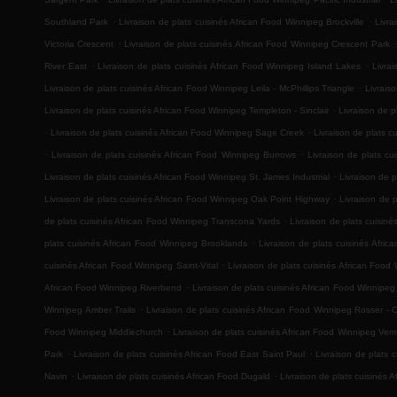
.
.
Southland Park
Livraison de plats cuisinés African Food Winnipeg Brockville
Livra
.
.
Victoria Crescent
Livraison de plats cuisinés African Food Winnipeg Crescent Park
.
.
River East
Livraison de plats cuisinés African Food Winnipeg Island Lakes
Livra
.
Livraison de plats cuisinés African Food Winnipeg Leila - McPhillips Triangle
Livrais
.
Livraison de plats cuisinés African Food Winnipeg Templeton - Sinclair
Livraison de p
.
.
Livraison de plats cuisinés African Food Winnipeg Sage Creek
Livraison de plats 
.
.
Livraison de plats cuisinés African Food Winnipeg Burrows
Livraison de plats c
.
Livraison de plats cuisinés African Food Winnipeg St. James Industrial
Livraison de p
.
Livraison de plats cuisinés African Food Winnipeg Oak Point Highway
Livraison de 
.
de plats cuisinés African Food Winnipeg Transcona Yards
Livraison de plats cuisin
.
plats cuisinés African Food Winnipeg Brooklands
Livraison de plats cuisinés Afr
.
cuisinés African Food Winnipeg Saint-Vital
Livraison de plats cuisinés African Foo
.
African Food Winnipeg Riverbend
Livraison de plats cuisinés African Food Winnipe
.
Winnipeg Amber Trails
Livraison de plats cuisinés African Food Winnipeg Rosser - 
.
Food Winnipeg Middlechurch
Livraison de plats cuisinés African Food Winnipeg Ver
.
.
Park
Livraison de plats cuisinés African Food East Saint Paul
Livraison de plats 
.
.
Navin
Livraison de plats cuisinés African Food Dugald
Livraison de plats cuisinés A