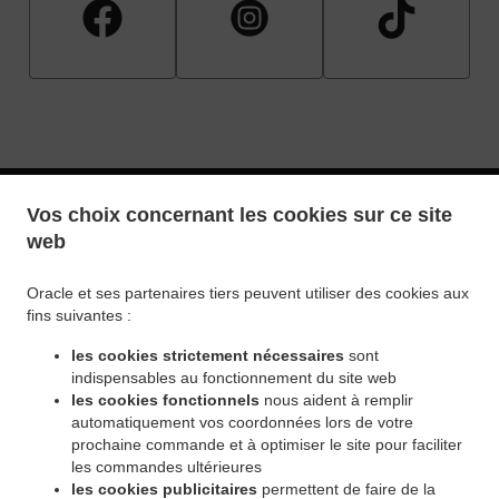
Vos choix concernant les cookies sur ce site
web
.
.
Politique de confidentialité
Conditions d'utilisation
Oracle et ses partenaires tiers peuvent utiliser des cookies aux
fins suivantes :
Modifications de la politique en matière de cookies
Contactez-nous
les cookies strictement nécessaires
sont
indispensables au fonctionnement du site web
340 Provencher blvd, Winnipeg, MB R2H0G7, Canada
les cookies fonctionnels
nous aident à remplir
+1 204-590-9330
automatiquement vos coordonnées lors de votre
Liens
prochaine commande et à optimiser le site pour faciliter
les commandes ultérieures
Menu
les cookies publicitaires
permettent de faire de la