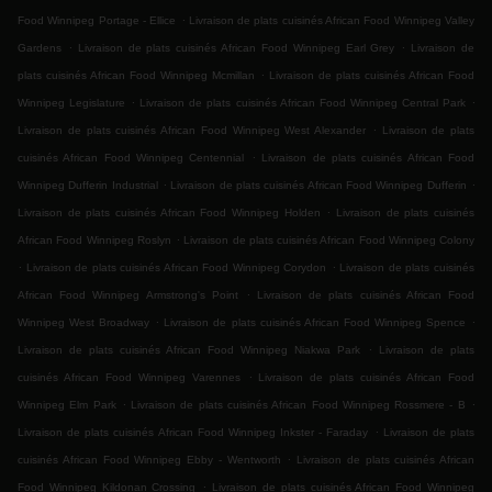
.
Food Winnipeg Portage - Ellice
Livraison de plats cuisinés African Food Winnipeg Valley
.
.
Gardens
Livraison de plats cuisinés African Food Winnipeg Earl Grey
Livraison de
.
plats cuisinés African Food Winnipeg Mcmillan
Livraison de plats cuisinés African Food
.
.
Winnipeg Legislature
Livraison de plats cuisinés African Food Winnipeg Central Park
.
Livraison de plats cuisinés African Food Winnipeg West Alexander
Livraison de plats
.
cuisinés African Food Winnipeg Centennial
Livraison de plats cuisinés African Food
.
.
Winnipeg Dufferin Industrial
Livraison de plats cuisinés African Food Winnipeg Dufferin
.
Livraison de plats cuisinés African Food Winnipeg Holden
Livraison de plats cuisinés
.
African Food Winnipeg Roslyn
Livraison de plats cuisinés African Food Winnipeg Colony
.
.
Livraison de plats cuisinés African Food Winnipeg Corydon
Livraison de plats cuisinés
.
African Food Winnipeg Armstrong's Point
Livraison de plats cuisinés African Food
.
.
Winnipeg West Broadway
Livraison de plats cuisinés African Food Winnipeg Spence
.
Livraison de plats cuisinés African Food Winnipeg Niakwa Park
Livraison de plats
.
cuisinés African Food Winnipeg Varennes
Livraison de plats cuisinés African Food
.
.
Winnipeg Elm Park
Livraison de plats cuisinés African Food Winnipeg Rossmere - B
.
Livraison de plats cuisinés African Food Winnipeg Inkster - Faraday
Livraison de plats
.
cuisinés African Food Winnipeg Ebby - Wentworth
Livraison de plats cuisinés African
.
Food Winnipeg Kildonan Crossing
Livraison de plats cuisinés African Food Winnipeg