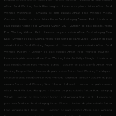
.
African Food Winnipeg South River Heights
Livraison de plats cuisinés African Food
.
Winnipeg Worthington
Livraison de plats cuisinés African Food Winnipeg Victoria
.
.
Crescent
Livraison de plats cuisinés African Food Winnipeg Crescent Park
Livraison de
.
plats cuisinés African Food Winnipeg Garden City
Livraison de plats cuisinés African
.
Food Winnipeg Kildonan Park
Livraison de plats cuisinés African Food Winnipeg River
.
.
East
Livraison de plats cuisinés African Food Winnipeg Island Lakes
Livraison de plats
.
cuisinés African Food Winnipeg Royalwood
Livraison de plats cuisinés African Food
.
.
Winnipeg Pulberry
Livraison de plats cuisinés African Food Winnipeg Maybank
.
Livraison de plats cuisinés African Food Winnipeg Leila - McPhillips Triangle
Livraison de
.
plats cuisinés African Food Winnipeg Buffalo
Livraison de plats cuisinés African Food
.
.
Winnipeg Margaret Park
Livraison de plats cuisinés African Food Winnipeg The Maples
.
Livraison de plats cuisinés African Food Winnipeg Templeton - Sinclair
Livraison de plats
.
cuisinés African Food Winnipeg West Kildonan Industrial
Livraison de plats cuisinés
.
African Food Winnipeg Rivergrove
Livraison de plats cuisinés African Food Winnipeg
.
.
Valhalla
Livraison de plats cuisinés African Food Winnipeg Sage Creek
Livraison de
.
plats cuisinés African Food Winnipeg Linden Woods
Livraison de plats cuisinés African
.
Food Winnipeg Ki l- Cona Park
Livraison de plats cuisinés African Food Winnipeg
.
.