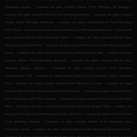
.
.
Winnipeg Lavalee
Livraison de plats cuisinés African Food Winnipeg St. George
.
Livraison de plats cuisinés African Food Winnipeg Norberry
Livraison de plats cuisinés
.
African Food Winnipeg Wildwood
Livraison de plats cuisinés African Food Winnipeg
.
.
Point Road
Livraison de plats cuisinés African Food Winnipeg Beaumont
Livraison de
.
plats cuisinés African Food Winnipeg Parker
Livraison de plats cuisinés African Food
.
Winnipeg Springfield North
Livraison de plats cuisinés African Food Winnipeg Springfield
.
.
South
Livraison de plats cuisinés African Food Winnipeg The Mint
Livraison de plats
.
cuisinés African Food Winnipeg Mynarski
Livraison de plats cuisinés African Food
.
Winnipeg Mission Gardens
Livraison de plats cuisinés African Food Winnipeg
.
Shaughnessy Park
Livraison de plats cuisinés African Food Winnipeg Inkster Industrial
.
.
Park
Livraison de plats cuisinés African Food Winnipeg Grassie
Livraison de plats
.
cuisinés African Food Winnipeg Central River Heights
Livraison de plats cuisinés African
.
Food Winnipeg North River Heights
Livraison de plats cuisinés African Food Winnipeg
.
.
Minto
Livraison de plats cuisinés African Food Winnipeg Sargent Park
Livraison de
.
plats cuisinés African Food Winnipeg Pacific Industrial
Livraison de plats cuisinés African
.
Food Winnipeg Weston
Livraison de plats cuisinés African Food Winnipeg North
.
.
Transcona Yards
Livraison de plats cuisinés African Food Winnipeg Southland Park
.
Livraison de plats cuisinés African Food Winnipeg Brockville
Livraison de plats cuisinés