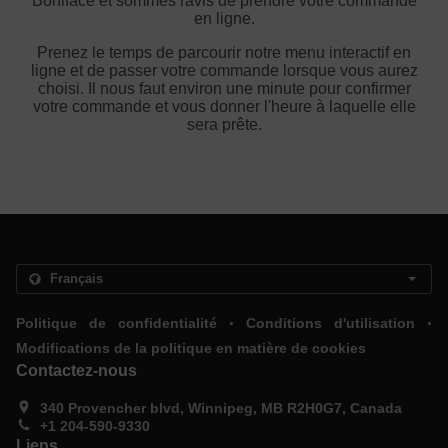
Boniface et sommes ravis de prendre votre commande
en ligne.
Prenez le temps de parcourir notre menu interactif en
ligne et de passer votre commande lorsque vous aurez
choisi. Il nous faut environ une minute pour confirmer
votre commande et vous donner l'heure à laquelle elle
sera prête.
.
.
Politique de confidentialité
Conditions d'utilisation
Modifications de la politique en matière de cookies
Contactez-nous
340 Provencher blvd, Winnipeg, MB R2H0G7, Canada
+1 204-590-9330
Liens