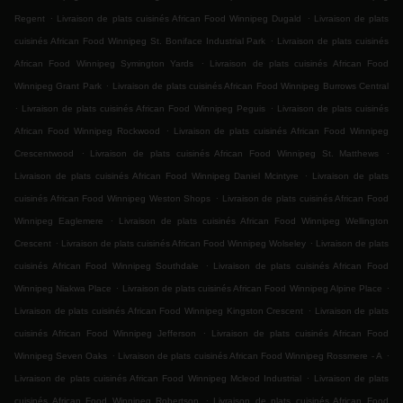
.
.
Regent
Livraison de plats cuisinés African Food Winnipeg Dugald
Livraison de plats
.
cuisinés African Food Winnipeg St. Boniface Industrial Park
Livraison de plats cuisinés
.
African Food Winnipeg Symington Yards
Livraison de plats cuisinés African Food
.
Winnipeg Grant Park
Livraison de plats cuisinés African Food Winnipeg Burrows Central
.
.
Livraison de plats cuisinés African Food Winnipeg Peguis
Livraison de plats cuisinés
.
African Food Winnipeg Rockwood
Livraison de plats cuisinés African Food Winnipeg
.
.
Crescentwood
Livraison de plats cuisinés African Food Winnipeg St. Matthews
.
Livraison de plats cuisinés African Food Winnipeg Daniel Mcintyre
Livraison de plats
.
cuisinés African Food Winnipeg Weston Shops
Livraison de plats cuisinés African Food
.
Winnipeg Eaglemere
Livraison de plats cuisinés African Food Winnipeg Wellington
.
.
Crescent
Livraison de plats cuisinés African Food Winnipeg Wolseley
Livraison de plats
.
cuisinés African Food Winnipeg Southdale
Livraison de plats cuisinés African Food
.
.
Winnipeg Niakwa Place
Livraison de plats cuisinés African Food Winnipeg Alpine Place
.
Livraison de plats cuisinés African Food Winnipeg Kingston Crescent
Livraison de plats
.
cuisinés African Food Winnipeg Jefferson
Livraison de plats cuisinés African Food
.
.
Winnipeg Seven Oaks
Livraison de plats cuisinés African Food Winnipeg Rossmere - A
.
Livraison de plats cuisinés African Food Winnipeg Mcleod Industrial
Livraison de plats
.
cuisinés African Food Winnipeg Robertson
Livraison de plats cuisinés African Food