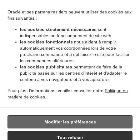
.
.
Winnipeg Leila North
Livraison de plats cuisinés African Food Winnipeg Riverbend
.
Livraison de plats cuisinés African Food Winnipeg Dakota Crossing
Livraison de plats
Oracle et ses partenaires tiers peuvent utiliser des cookies aux
.
cuisinés African Food Winnipeg Vista
Livraison de plats cuisinés African Food Winnipeg
fins suivantes :
.
.
Pembina Strip
Livraison de plats cuisinés African Food Winnipeg Amber Trails
Livraison
les cookies strictement nécessaires
sont
.
de plats cuisinés African Food Winnipeg Rosser - Old Kildonan
Livraison de plats
indispensables au fonctionnement du site web
.
cuisinés African Food Winnipeg River Park South
Livraison de plats cuisinés African
les cookies fonctionnels
nous aident à remplir
.
automatiquement vos coordonnées lors de votre
Food Winnipeg Powerview
Livraison de plats cuisinés African Food Winnipeg
prochaine commande et à optimiser le site pour faciliter
.
.
Middlechurch
Livraison de plats cuisinés African Food Winnipeg Vermette
Livraison de
les commandes ultérieures
.
plats cuisinés African Food Winnipeg
Livraison de plats cuisinés African Food West Saint
les cookies publicitaires
permettent de faire de la
.
.
Paul
Livraison de plats cuisinés African Food East Saint Paul Ki l- Cona Park
Livraison
publicité basée sur les centres d’intérêt et d’adapter le
.
contenu à vos navigateurs et à vos appareils
de plats cuisinés African Food East Saint Paul
Livraison de plats cuisinés African Food
.
.
Oakbank
Livraison de plats cuisinés African Food Sunnyside
Livraison de plats
Pour plus d’informations, veuillez consulter notre
Politique en
.
.
cuisinés African Food Traverse Bay
Livraison de plats cuisinés African Food Navin
matière de cookies.
.
Livraison de plats cuisinés African Food Dugald
Livraison de plats cuisinés African Food
.
Springfield
Livraison de nourriture à emporter
Modifier les préférences
Tout refuser