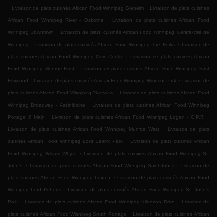
.
.
Livraison de plats cuisinés African Food Winnipeg Glenelm
Livraison de plats cuisinés
.
African Food Winnipeg River - Osborne
Livraison de plats cuisinés African Food
.
Winnipeg Downtown
Livraison de plats cuisinés African Food Winnipeg Centre-ville de
.
.
Winnipeg
Livraison de plats cuisinés African Food Winnipeg The Forks
Livraison de
.
plats cuisinés African Food Winnipeg Civic Centre
Livraison de plats cuisinés African
.
Food Winnipeg Munroe East
Livraison de plats cuisinés African Food Winnipeg East
.
.
Elmwood
Livraison de plats cuisinés African Food Winnipeg Windsor Park
Livraison de
.
plats cuisinés African Food Winnipeg Riverview
Livraison de plats cuisinés African Food
.
Winnipeg Broadway - Assiniboine
Livraison de plats cuisinés African Food Winnipeg
.
.
Portage & Main
Livraison de plats cuisinés African Food Winnipeg Logan - C.P.R.
.
Livraison de plats cuisinés African Food Winnipeg Munroe West
Livraison de plats
.
cuisinés African Food Winnipeg Lord Selkirk Park
Livraison de plats cuisinés African
.
Food Winnipeg William Whyte
Livraison de plats cuisinés African Food Winnipeg St.
.
.
John's
Livraison de plats cuisinés African Food Winnipeg Saint-Johns
Livraison de
.
plats cuisinés African Food Winnipeg Luxton
Livraison de plats cuisinés African Food
.
Winnipeg Lord Roberts
Livraison de plats cuisinés African Food Winnipeg St. John's
.
.
Park
Livraison de plats cuisinés African Food Winnipeg Kildonan Drive
Livraison de
.
plats cuisinés African Food Winnipeg South Portage
Livraison de plats cuisinés African