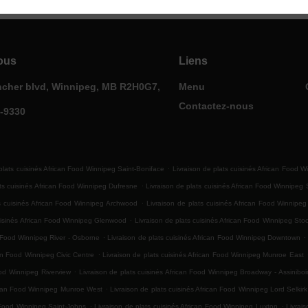
ous
Liens
ncher blvd, Winnipeg, MB R2H0G7,
Menu
Contactez-nous
0-9330
.
plats cuisinés African Food Winnipeg Saint-Boniface
Livraison de plats cuisinés African Food W
.
ats cuisinés African Food Winnipeg Dufresne
Livraison de plats cuisinés African Food Winnipeg
.
ts cuisinés African Food Winnipeg Archwood
Livraison de plats cuisinés African Food Winnipe
.
cuisinés African Food Winnipeg Glenwood
Livraison de plats cuisinés African Food Winnipeg Sto
.
.
n Food Winnipeg River - Osborne
Livraison de plats cuisinés African Food Winnipeg Downtown
.
can Food Winnipeg Civic Centre
Livraison de plats cuisinés African Food Winnipeg Munroe East
.
ood Winnipeg Riverview
Livraison de plats cuisinés African Food Winnipeg Broadway - Assinibo
.
rican Food Winnipeg Munroe West
Livraison de plats cuisinés African Food Winnipeg Lord Selkir
.
.
n Food Winnipeg Saint-Johns
Livraison de plats cuisinés African Food Winnipeg Luxton
Livrai