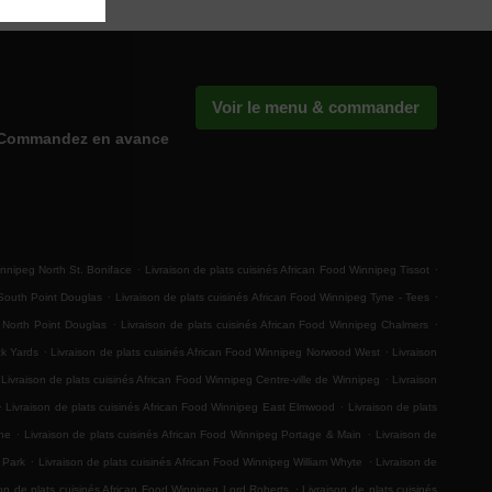
Voir le menu & commander
Commandez en avance
.
.
innipeg North St. Boniface
Livraison de plats cuisinés African Food Winnipeg Tissot
.
.
 South Point Douglas
Livraison de plats cuisinés African Food Winnipeg Tyne - Tees
.
.
g North Point Douglas
Livraison de plats cuisinés African Food Winnipeg Chalmers
.
.
ck Yards
Livraison de plats cuisinés African Food Winnipeg Norwood West
Livraison
.
Livraison de plats cuisinés African Food Winnipeg Centre-ville de Winnipeg
Livraison
.
.
Livraison de plats cuisinés African Food Winnipeg East Elmwood
Livraison de plats
.
.
ine
Livraison de plats cuisinés African Food Winnipeg Portage & Main
Livraison de
.
.
k Park
Livraison de plats cuisinés African Food Winnipeg William Whyte
Livraison de
.
son de plats cuisinés African Food Winnipeg Lord Roberts
Livraison de plats cuisinés