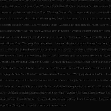
.
ison de plats cuisinés African Food Winnipeg South River Heights
Livraison de plats cuisinés 
.
Livraison de plats cuisinés African Food Winnipeg Garden City
Livraison de plats cuisinés Af
.
ison de plats cuisinés African Food Winnipeg Royalwood
Livraison de plats cuisinés African F
.
on de plats cuisinés African Food Winnipeg Buffalo
Livraison de plats cuisinés African Food Wi
.
lats cuisinés African Food Winnipeg West Kildonan Industrial
Livraison de plats cuisinés Africa
.
cuisinés African Food Winnipeg Linden Woods
Livraison de plats cuisinés African Food Winnipeg 
.
uisinés African Food Winnipeg Mandalay West
Livraison de plats cuisinés African Food Winn
.
lats cuisinés African Food Winnipeg Sir John Franklin
Livraison de plats cuisinés African Food 
.
plats cuisinés African Food Winnipeg Tyndall Park
Livraison de plats cuisinés African Food Win
.
és African Food Winnipeg Tuxedo Industrials
Livraison de plats cuisinés African Food Winnipeg 
.
.
ican Food Winnipeg Meadowood
Livraison de plats cuisinés African Food Winnipeg Chevrier
L
.
.
d Winnipeg Minnetonka
Livraison de plats cuisinés African Food Winnipeg Minnetonka-Riel
Livr
.
.
g Dakota Crossing
Livraison de plats cuisinés African Food Winnipeg Vista
Livraison de plats 
.
.
Old Kildonan
Livraison de plats cuisinés African Food Winnipeg River Park South
Livraison d
.
.
mette
Livraison de plats cuisinés African Food Winnipeg
Livraison de plats cuisinés African Fo
.
.
cuisinés African Food Oakbank
Livraison de plats cuisinés African Food Sunnyside
Livraison 
.
frican Food Springfield
Livraison de nourriture à emporter