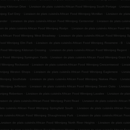
.
.
nipeg Kildonan Drive
Livraison de plats cuisinés African Food Winnipeg South Portage
Livrais
.
.
nipeg Earl Grey
Livraison de plats cuisinés African Food Winnipeg Mcmillan
Livraison de plat
.
.
xander
Livraison de plats cuisinés African Food Winnipeg Centennial
Livraison de plats cuisin
.
ison de plats cuisinés African Food Winnipeg Roslyn
Livraison de plats cuisinés African Food W
.
inés African Food Winnipeg West Broadway
Livraison de plats cuisinés African Food Winnipeg 
.
.
n Food Winnipeg Elm Park
Livraison de plats cuisinés African Food Winnipeg Rossmere - B
Li
.
.
an Food Winnipeg Kildonan Crossing
Livraison de plats cuisinés African Food Winnipeg Regent
.
ican Food Winnipeg Symington Yards
Livraison de plats cuisinés African Food Winnipeg Grant P
.
.
ood Winnipeg Rockwood
Livraison de plats cuisinés African Food Winnipeg Crescentwood
Livra
.
.
 Winnipeg Weston Shops
Livraison de plats cuisinés African Food Winnipeg Eaglemere
Livrai
.
.
 Winnipeg Southdale
Livraison de plats cuisinés African Food Winnipeg Niakwa Place
Livrai
.
.
d Winnipeg Jefferson
Livraison de plats cuisinés African Food Winnipeg Seven Oaks
Livrais
.
.
innipeg Robertson
Livraison de plats cuisinés African Food Winnipeg Lavalee
Livraison de pla
.
vraison de plats cuisinés African Food Winnipeg Point Road
Livraison de plats cuisinés Afric
.
lats cuisinés African Food Winnipeg Springfield South
Livraison de plats cuisinés African F
.
lats cuisinés African Food Winnipeg Shaughnessy Park
Livraison de plats cuisinés African Foo
.
Livraison de plats cuisinés African Food Winnipeg North River Heights
Livraison de plats cuis
.
ivraison de plats cuisinés African Food Winnipeg Weston
Livraison de plats cuisinés African F