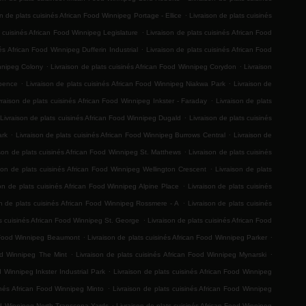
.
on de plats cuisinés African Food Winnipeg Portage - Ellice
Livraison de plats cuisinés
.
s cuisinés African Food Winnipeg Legislature
Livraison de plats cuisinés African Food
.
és African Food Winnipeg Dufferin Industrial
Livraison de plats cuisinés African Food
.
.
innipeg Colony
Livraison de plats cuisinés African Food Winnipeg Corydon
Livraison
.
.
Spence
Livraison de plats cuisinés African Food Winnipeg Niakwa Park
Livraison de
.
vraison de plats cuisinés African Food Winnipeg Inkster - Faraday
Livraison de plats
.
Livraison de plats cuisinés African Food Winnipeg Dugald
Livraison de plats cuisinés
.
.
ark
Livraison de plats cuisinés African Food Winnipeg Burrows Central
Livraison de
.
ison de plats cuisinés African Food Winnipeg St. Matthews
Livraison de plats cuisinés
.
son de plats cuisinés African Food Winnipeg Wellington Crescent
Livraison de plats
.
son de plats cuisinés African Food Winnipeg Alpine Place
Livraison de plats cuisinés
.
on de plats cuisinés African Food Winnipeg Rossmere - A
Livraison de plats cuisinés
.
ts cuisinés African Food Winnipeg St. George
Livraison de plats cuisinés African Food
.
.
an Food Winnipeg Beaumont
Livraison de plats cuisinés African Food Winnipeg Parker
.
.
ood Winnipeg The Mint
Livraison de plats cuisinés African Food Winnipeg Mynarski
.
d Winnipeg Inkster Industrial Park
Livraison de plats cuisinés African Food Winnipeg
.
inés African Food Winnipeg Minto
Livraison de plats cuisinés African Food Winnipeg
.
ood Winnipeg North Transcona Yards
Livraison de plats cuisinés African Food Winnipeg