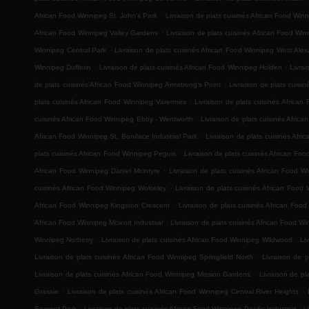
.
African Food Winnipeg St. John's Park
Livraison de plats cuisinés African Food Win
.
African Food Winnipeg Valley Gardens
Livraison de plats cuisinés African Food Win
.
Winnipeg Central Park
Livraison de plats cuisinés African Food Winnipeg West Ale
.
.
Winnipeg Dufferin
Livraison de plats cuisinés African Food Winnipeg Holden
Livra
.
de plats cuisinés African Food Winnipeg Armstrong's Point
Livraison de plats cuis
.
plats cuisinés African Food Winnipeg Varennes
Livraison de plats cuisinés Africa
.
cuisinés African Food Winnipeg Ebby - Wentworth
Livraison de plats cuisinés Afric
.
African Food Winnipeg St. Boniface Industrial Park
Livraison de plats cuisinés Afr
.
plats cuisinés African Food Winnipeg Peguis
Livraison de plats cuisinés African F
.
African Food Winnipeg Daniel Mcintyre
Livraison de plats cuisinés African Food
.
cuisinés African Food Winnipeg Wolseley
Livraison de plats cuisinés African Food
.
African Food Winnipeg Kingston Crescent
Livraison de plats cuisinés African Foo
.
African Food Winnipeg Mcleod Industrial
Livraison de plats cuisinés African Food W
.
.
Winnipeg Norberry
Livraison de plats cuisinés African Food Winnipeg Wildwood
Li
.
Livraison de plats cuisinés African Food Winnipeg Springfield North
Livraison de p
.
Livraison de plats cuisinés African Food Winnipeg Mission Gardens
Livraison de p
.
.
Grassie
Livraison de plats cuisinés African Food Winnipeg Central River Heights
.
.
Sargent Park
Livraison de plats cuisinés African Food Winnipeg Pacific Industrial
L