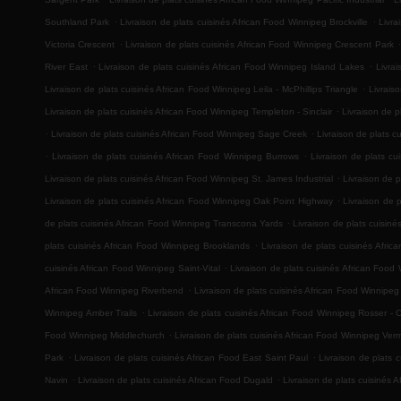
.
.
Southland Park
Livraison de plats cuisinés African Food Winnipeg Brockville
Livra
.
.
Victoria Crescent
Livraison de plats cuisinés African Food Winnipeg Crescent Park
.
.
River East
Livraison de plats cuisinés African Food Winnipeg Island Lakes
Livra
.
Livraison de plats cuisinés African Food Winnipeg Leila - McPhillips Triangle
Livrais
.
Livraison de plats cuisinés African Food Winnipeg Templeton - Sinclair
Livraison de p
.
.
Livraison de plats cuisinés African Food Winnipeg Sage Creek
Livraison de plats 
.
.
Livraison de plats cuisinés African Food Winnipeg Burrows
Livraison de plats c
.
Livraison de plats cuisinés African Food Winnipeg St. James Industrial
Livraison de p
.
Livraison de plats cuisinés African Food Winnipeg Oak Point Highway
Livraison de 
.
de plats cuisinés African Food Winnipeg Transcona Yards
Livraison de plats cuisin
.
plats cuisinés African Food Winnipeg Brooklands
Livraison de plats cuisinés Afr
.
cuisinés African Food Winnipeg Saint-Vital
Livraison de plats cuisinés African Foo
.
African Food Winnipeg Riverbend
Livraison de plats cuisinés African Food Winnipe
.
Winnipeg Amber Trails
Livraison de plats cuisinés African Food Winnipeg Rosser - 
.
Food Winnipeg Middlechurch
Livraison de plats cuisinés African Food Winnipeg Ver
.
.
Park
Livraison de plats cuisinés African Food East Saint Paul
Livraison de plats 
.
.
Navin
Livraison de plats cuisinés African Food Dugald
Livraison de plats cuisinés A