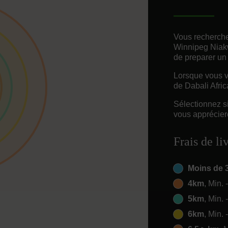
Vous recherche
Winnipeg Niakw
de preparer un
Lorsque vous vo
de Dabali Afric
Sélectionnez s
vous appréciere
Frais de li
Moins de 
4km
, Min. 
5km
, Min. 
6km
, Min. 