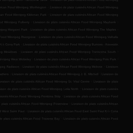
.
African Food Winnipeg Worthington
Livraison de plats cuisinés African Food Winnipeg
.
rican Food Winnipeg Kildonan Park
Livraison de plats cuisinés African Food Winnipeg
.
.
ood Winnipeg Pulberry
Livraison de plats cuisinés African Food Winnipeg Maybank
.
.
nnipeg Margaret Park
Livraison de plats cuisinés African Food Winnipeg The Maples
.
n Food Winnipeg Rivergrove
Livraison de plats cuisinés African Food Winnipeg Valhalla
.
Ki l- Cona Park
Livraison de plats cuisinés African Food Winnipeg Burrows - Keewatin
.
.
ipeg Meadows
Livraison de plats cuisinés African Food Winnipeg Transcona South
.
.
Winnipeg West Wolseley
Livraison de plats cuisinés African Food Winnipeg Polo Park
.
.
nipeg Radisson
Livraison de plats cuisinés African Food Winnipeg Melrose
Livraison
.
.
Mathers
Livraison de plats cuisinés African Food Winnipeg J. B. Mitchell
Livraison de
.
ivraison de plats cuisinés African Food Winnipeg St. Vital Centre
Livraison de plats
.
aison de plats cuisinés African Food Winnipeg Leila North
Livraison de plats cuisinés
.
cuisinés African Food Winnipeg Pembina Strip
Livraison de plats cuisinés African Food
.
e plats cuisinés African Food Winnipeg Powerview
Livraison de plats cuisinés African
.
od West Saint Paul
Livraison de plats cuisinés African Food East Saint Paul Ki l- Cona
.
de plats cuisinés African Food Traverse Bay
Livraison de plats cuisinés African Food