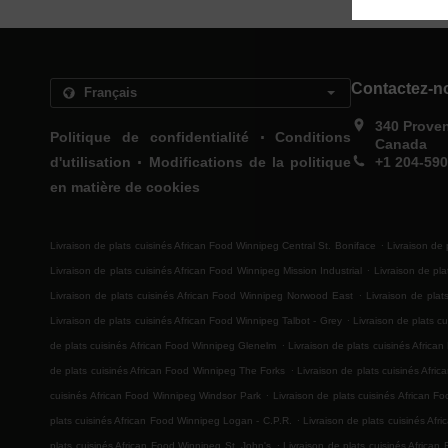
Contactez-n
340 Prove
.
Politique de confidentialité
Conditions
Canada
.
d'utilisation
Modifications de la politique
+1 204-59
en matière de cookies
.
Livraison de plats cuisinés African Food Winnipeg Central St. Boniface
Livraison de 
.
Livraison de plats cuisinés African Food Winnipeg Mission Industrial
Livraison de pl
.
Livraison de plats cuisinés African Food Winnipeg Norwood East
Livraison de pla
.
Livraison de plats cuisinés African Food Winnipeg Talbot - Grey
Livraison de plats 
.
de plats cuisinés African Food Winnipeg Glenelm
Livraison de plats cuisinés Africa
.
de plats cuisinés African Food Winnipeg The Forks
Livraison de plats cuisinés Afri
.
cuisinés African Food Winnipeg Windsor Park
Livraison de plats cuisinés African F
.
plats cuisinés African Food Winnipeg Logan - C.P.R.
Livraison de plats cuisinés Af
.
plats cuisinés African Food Winnipeg St. John's
Livraison de plats cuisinés Africa