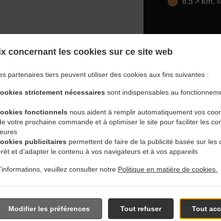
6.5 > km
, 
x concernant les cookies sur ce site web
es partenaires tiers peuvent utiliser des cookies aux fins suivantes :
ec Livraison En Winnipeg
cookies strictement nécessaires
sont indispensables au fonctionneme
cookies fonctionnels
nous aident à remplir automatiquement vos coo
 de votre prochaine commande et à optimiser le site pour faciliter les
ieures
cookies publicitaires
permettent de faire de la publicité basée sur les 
érêt et d’adapter le contenu à vos navigateurs et à vos appareils
s près de Winnipeg Niakwa Park et sommes ravis de prendre v
’informations, veuillez consulter notre
Politique en matière de cookies.
tre menu interactif en ligne et de passer votre commande lorsque
 pour confirmer votre commande et vous donner l'heure à laquel
Modifier les préférences
Tout refuser
Tout acc