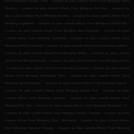
Food Winnipeg Portage - Ellice
Livraison de plats cuisinés African Food Winnipeg Valley
.
.
Gardens
Livraison de plats cuisinés African Food Winnipeg Earl Grey
Livraison de
.
plats cuisinés African Food Winnipeg Mcmillan
Livraison de plats cuisinés African Food
.
.
Winnipeg Legislature
Livraison de plats cuisinés African Food Winnipeg Central Park
.
Livraison de plats cuisinés African Food Winnipeg West Alexander
Livraison de plats
.
cuisinés African Food Winnipeg Centennial
Livraison de plats cuisinés African Food
.
.
Winnipeg Dufferin Industrial
Livraison de plats cuisinés African Food Winnipeg Dufferin
.
Livraison de plats cuisinés African Food Winnipeg Holden
Livraison de plats cuisinés
.
African Food Winnipeg Roslyn
Livraison de plats cuisinés African Food Winnipeg Colony
.
.
Livraison de plats cuisinés African Food Winnipeg Corydon
Livraison de plats cuisinés
.
African Food Winnipeg Armstrong's Point
Livraison de plats cuisinés African Food
.
.
Winnipeg West Broadway
Livraison de plats cuisinés African Food Winnipeg Spence
.
Livraison de plats cuisinés African Food Winnipeg Niakwa Park
Livraison de plats
.
cuisinés African Food Winnipeg Varennes
Livraison de plats cuisinés African Food
.
.
Winnipeg Elm Park
Livraison de plats cuisinés African Food Winnipeg Rossmere - B
.
Livraison de plats cuisinés African Food Winnipeg Inkster - Faraday
Livraison de plats
.
cuisinés African Food Winnipeg Ebby - Wentworth
Livraison de plats cuisinés African
.
Food Winnipeg Kildonan Crossing
Livraison de plats cuisinés African Food Winnipeg