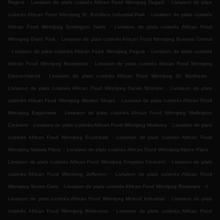
.
.
Regent
Livraison de plats cuisinés African Food Winnipeg Dugald
Livraison de plats
.
cuisinés African Food Winnipeg St. Boniface Industrial Park
Livraison de plats cuisinés
.
African Food Winnipeg Symington Yards
Livraison de plats cuisinés African Food
.
Winnipeg Grant Park
Livraison de plats cuisinés African Food Winnipeg Burrows Central
.
.
Livraison de plats cuisinés African Food Winnipeg Peguis
Livraison de plats cuisinés
.
African Food Winnipeg Rockwood
Livraison de plats cuisinés African Food Winnipeg
.
.
Crescentwood
Livraison de plats cuisinés African Food Winnipeg St. Matthews
.
Livraison de plats cuisinés African Food Winnipeg Daniel Mcintyre
Livraison de plats
.
cuisinés African Food Winnipeg Weston Shops
Livraison de plats cuisinés African Food
.
Winnipeg Eaglemere
Livraison de plats cuisinés African Food Winnipeg Wellington
.
.
Crescent
Livraison de plats cuisinés African Food Winnipeg Wolseley
Livraison de plats
.
cuisinés African Food Winnipeg Southdale
Livraison de plats cuisinés African Food
.
.
Winnipeg Niakwa Place
Livraison de plats cuisinés African Food Winnipeg Alpine Place
.
Livraison de plats cuisinés African Food Winnipeg Kingston Crescent
Livraison de plats
.
cuisinés African Food Winnipeg Jefferson
Livraison de plats cuisinés African Food
.
.
Winnipeg Seven Oaks
Livraison de plats cuisinés African Food Winnipeg Rossmere - A
.
Livraison de plats cuisinés African Food Winnipeg Mcleod Industrial
Livraison de plats
.
cuisinés African Food Winnipeg Robertson
Livraison de plats cuisinés African Food