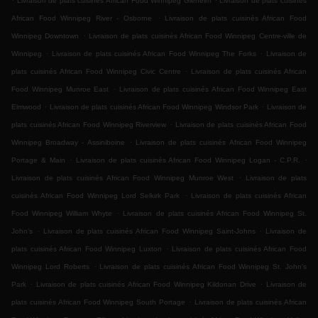
Livraison de plats cuisinés African Food Winnipeg Glenelm
Livraison de plats cuisinés
.
African Food Winnipeg River - Osborne
Livraison de plats cuisinés African Food
.
Winnipeg Downtown
Livraison de plats cuisinés African Food Winnipeg Centre-ville de
.
.
Winnipeg
Livraison de plats cuisinés African Food Winnipeg The Forks
Livraison de
.
plats cuisinés African Food Winnipeg Civic Centre
Livraison de plats cuisinés African
.
Food Winnipeg Munroe East
Livraison de plats cuisinés African Food Winnipeg East
.
.
Elmwood
Livraison de plats cuisinés African Food Winnipeg Windsor Park
Livraison de
.
plats cuisinés African Food Winnipeg Riverview
Livraison de plats cuisinés African Food
.
Winnipeg Broadway - Assiniboine
Livraison de plats cuisinés African Food Winnipeg
.
.
Portage & Main
Livraison de plats cuisinés African Food Winnipeg Logan - C.P.R.
.
Livraison de plats cuisinés African Food Winnipeg Munroe West
Livraison de plats
.
cuisinés African Food Winnipeg Lord Selkirk Park
Livraison de plats cuisinés African
.
Food Winnipeg William Whyte
Livraison de plats cuisinés African Food Winnipeg St.
.
.
John's
Livraison de plats cuisinés African Food Winnipeg Saint-Johns
Livraison de
.
plats cuisinés African Food Winnipeg Luxton
Livraison de plats cuisinés African Food
.
Winnipeg Lord Roberts
Livraison de plats cuisinés African Food Winnipeg St. John's
.
.
Park
Livraison de plats cuisinés African Food Winnipeg Kildonan Drive
Livraison de
.
plats cuisinés African Food Winnipeg South Portage
Livraison de plats cuisinés African
.