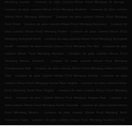
.
.
Winnipeg Lavalee
Livraison de plats cuisinés African Food Winnipeg St. George
.
Livraison de plats cuisinés African Food Winnipeg Norberry
Livraison de plats cuisinés
.
African Food Winnipeg Wildwood
Livraison de plats cuisinés African Food Winnipeg
.
.
Point Road
Livraison de plats cuisinés African Food Winnipeg Beaumont
Livraison de
.
plats cuisinés African Food Winnipeg Parker
Livraison de plats cuisinés African Food
.
Winnipeg Springfield North
Livraison de plats cuisinés African Food Winnipeg Springfield
.
.
South
Livraison de plats cuisinés African Food Winnipeg The Mint
Livraison de plats
.
cuisinés African Food Winnipeg Mynarski
Livraison de plats cuisinés African Food
.
Winnipeg Mission Gardens
Livraison de plats cuisinés African Food Winnipeg
.
Shaughnessy Park
Livraison de plats cuisinés African Food Winnipeg Inkster Industrial
.
.
Park
Livraison de plats cuisinés African Food Winnipeg Grassie
Livraison de plats
.
cuisinés African Food Winnipeg Central River Heights
Livraison de plats cuisinés African
.
Food Winnipeg North River Heights
Livraison de plats cuisinés African Food Winnipeg
.
.
Minto
Livraison de plats cuisinés African Food Winnipeg Sargent Park
Livraison de
.
plats cuisinés African Food Winnipeg Pacific Industrial
Livraison de plats cuisinés African
.
Food Winnipeg Weston
Livraison de plats cuisinés African Food Winnipeg North
.
.
Transcona Yards
Livraison de plats cuisinés African Food Winnipeg Southland Park
.
Livraison de plats cuisinés African Food Winnipeg Brockville
Livraison de plats cuisinés