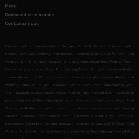
Menu
Commandez en avance
Contactez-nous
.
Livraison de plats cuisinés African Food Winnipeg Central St. Boniface
Livraison de plats
.
cuisinés African Food Winnipeg Saint-Boniface
Livraison de plats cuisinés African Food
.
.
Winnipeg North St. Boniface
Livraison de plats cuisinés African Food Winnipeg Tissot
.
Livraison de plats cuisinés African Food Winnipeg Mission Industrial
Livraison de plats
.
cuisinés African Food Winnipeg Dufresne
Livraison de plats cuisinés African Food
.
Winnipeg South Point Douglas
Livraison de plats cuisinés African Food Winnipeg Tyne -
.
.
Tees
Livraison de plats cuisinés African Food Winnipeg Norwood East
Livraison de
.
plats cuisinés African Food Winnipeg Archwood
Livraison de plats cuisinés African Food
.
Winnipeg North Point Douglas
Livraison de plats cuisinés African Food Winnipeg
.
.
Chalmers
Livraison de plats cuisinés African Food Winnipeg Talbot - Grey
Livraison de
.
plats cuisinés African Food Winnipeg Glenwood
Livraison de plats cuisinés African Food
.
Winnipeg Stock Yards
Livraison de plats cuisinés African Food Winnipeg Norwood West
.
.