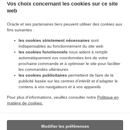
.
African Food Winnipeg South River Heights
Livraison de plats cuisinés African Food
Vos choix concernant les cookies sur ce site
.
web
Winnipeg Worthington
Livraison de plats cuisinés African Food Winnipeg Victoria
.
.
Crescent
Livraison de plats cuisinés African Food Winnipeg Crescent Park
Livraison de
.
Oracle et ses partenaires tiers peuvent utiliser des cookies aux
plats cuisinés African Food Winnipeg Garden City
Livraison de plats cuisinés African
fins suivantes :
.
Food Winnipeg Kildonan Park
Livraison de plats cuisinés African Food Winnipeg River
.
.
East
Livraison de plats cuisinés African Food Winnipeg Island Lakes
Livraison de plats
les cookies strictement nécessaires
sont
.
indispensables au fonctionnement du site web
cuisinés African Food Winnipeg Royalwood
Livraison de plats cuisinés African Food
les cookies fonctionnels
nous aident à remplir
.
.
Winnipeg Pulberry
Livraison de plats cuisinés African Food Winnipeg Maybank
automatiquement vos coordonnées lors de votre
.
Livraison de plats cuisinés African Food Winnipeg Leila - McPhillips Triangle
Livraison de
prochaine commande et à optimiser le site pour faciliter
.
plats cuisinés African Food Winnipeg Buffalo
Livraison de plats cuisinés African Food
les commandes ultérieures
.
.
les cookies publicitaires
permettent de faire de la
Winnipeg Margaret Park
Livraison de plats cuisinés African Food Winnipeg The Maples
publicité basée sur les centres d’intérêt et d’adapter le
.
Livraison de plats cuisinés African Food Winnipeg Templeton - Sinclair
Livraison de plats
contenu à vos navigateurs et à vos appareils
.
cuisinés African Food Winnipeg West Kildonan Industrial
Livraison de plats cuisinés
.
Pour plus d’informations, veuillez consulter notre
Politique en
African Food Winnipeg Rivergrove
Livraison de plats cuisinés African Food Winnipeg
matière de cookies.
.
.
Valhalla
Livraison de plats cuisinés African Food Winnipeg Sage Creek
Livraison de
.
plats cuisinés African Food Winnipeg Linden Woods
Livraison de plats cuisinés African
.
Food Winnipeg Ki l- Cona Park
Livraison de plats cuisinés African Food Winnipeg
.
.
Modifier les préférences
Burrows - Keewatin
Livraison de plats cuisinés African Food Winnipeg Burrows