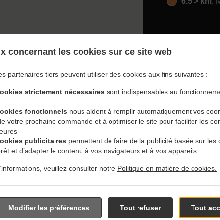
6.5 > km
, 
x concernant les cookies sur ce site web
es partenaires tiers peuvent utiliser des cookies aux fins suivantes :
ec Livraison En Winnipeg
cookies strictement nécessaires
sont indispensables au fonctionneme
cookies fonctionnels
nous aident à remplir automatiquement vos coo
 de votre prochaine commande et à optimiser le site pour faciliter les
ieures
cookies publicitaires
permettent de faire de la publicité basée sur les 
érêt et d’adapter le contenu à vos navigateurs et à vos appareils
s près de Winnipeg Legislature et sommes ravis de prendre v
’informations, veuillez consulter notre
Politique en matière de cookies.
tre menu interactif en ligne et de passer votre commande lorsque
 pour confirmer votre commande et vous donner l'heure à laquel
Modifier les préférences
Tout refuser
Tout acc