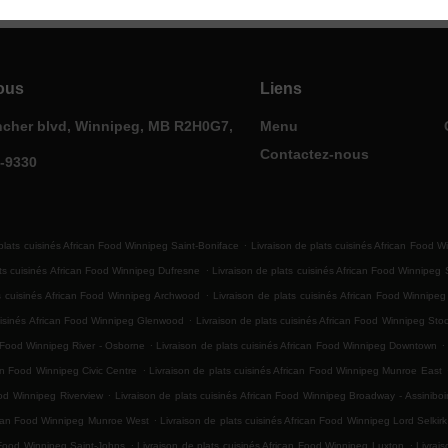
ous
Liens
ncher blvd, Winnipeg, MB R2H0G7,
Menu
Contactez-nous
0-9330
.
plats cuisinés African Food Winnipeg Saint-Boniface
Livraison de plats cuisinés African Food W
.
ats cuisinés African Food Winnipeg Dufresne
Livraison de plats cuisinés African Food Winnipeg
.
ts cuisinés African Food Winnipeg Archwood
Livraison de plats cuisinés African Food Winnipe
.
cuisinés African Food Winnipeg Glenwood
Livraison de plats cuisinés African Food Winnipeg Sto
.
.
n Food Winnipeg River - Osborne
Livraison de plats cuisinés African Food Winnipeg Downtown
.
can Food Winnipeg Civic Centre
Livraison de plats cuisinés African Food Winnipeg Munroe East
.
ood Winnipeg Riverview
Livraison de plats cuisinés African Food Winnipeg Broadway - Assinibo
.
rican Food Winnipeg Munroe West
Livraison de plats cuisinés African Food Winnipeg Lord Selkir
.
.
n Food Winnipeg Saint-Johns
Livraison de plats cuisinés African Food Winnipeg Luxton
Livrai