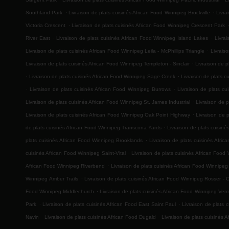
.
.
Southland Park
Livraison de plats cuisinés African Food Winnipeg Brockville
Livra
.
.
Victoria Crescent
Livraison de plats cuisinés African Food Winnipeg Crescent Park
.
.
River East
Livraison de plats cuisinés African Food Winnipeg Island Lakes
Livra
.
Livraison de plats cuisinés African Food Winnipeg Leila - McPhillips Triangle
Livrais
.
Livraison de plats cuisinés African Food Winnipeg Templeton - Sinclair
Livraison de p
.
.
Livraison de plats cuisinés African Food Winnipeg Sage Creek
Livraison de plats 
.
.
Livraison de plats cuisinés African Food Winnipeg Burrows
Livraison de plats c
.
Livraison de plats cuisinés African Food Winnipeg St. James Industrial
Livraison de p
.
Livraison de plats cuisinés African Food Winnipeg Oak Point Highway
Livraison de 
.
de plats cuisinés African Food Winnipeg Transcona Yards
Livraison de plats cuisin
.
plats cuisinés African Food Winnipeg Brooklands
Livraison de plats cuisinés Afr
.
cuisinés African Food Winnipeg Saint-Vital
Livraison de plats cuisinés African Foo
.
African Food Winnipeg Riverbend
Livraison de plats cuisinés African Food Winnipe
.
Winnipeg Amber Trails
Livraison de plats cuisinés African Food Winnipeg Rosser - 
.
Food Winnipeg Middlechurch
Livraison de plats cuisinés African Food Winnipeg Ver
.
.
Park
Livraison de plats cuisinés African Food East Saint Paul
Livraison de plats 
.
.
Navin
Livraison de plats cuisinés African Food Dugald
Livraison de plats cuisinés A