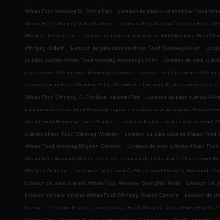
.
African Food Winnipeg St. John's Park
Livraison de plats cuisinés African Food Win
.
African Food Winnipeg Valley Gardens
Livraison de plats cuisinés African Food Win
.
Winnipeg Central Park
Livraison de plats cuisinés African Food Winnipeg West Ale
.
.
Winnipeg Dufferin
Livraison de plats cuisinés African Food Winnipeg Holden
Livra
.
de plats cuisinés African Food Winnipeg Armstrong's Point
Livraison de plats cuis
.
plats cuisinés African Food Winnipeg Varennes
Livraison de plats cuisinés Africa
.
cuisinés African Food Winnipeg Ebby - Wentworth
Livraison de plats cuisinés Afric
.
African Food Winnipeg St. Boniface Industrial Park
Livraison de plats cuisinés Afr
.
plats cuisinés African Food Winnipeg Peguis
Livraison de plats cuisinés African F
.
African Food Winnipeg Daniel Mcintyre
Livraison de plats cuisinés African Food
.
cuisinés African Food Winnipeg Wolseley
Livraison de plats cuisinés African Food
.
African Food Winnipeg Kingston Crescent
Livraison de plats cuisinés African Foo
.
African Food Winnipeg Mcleod Industrial
Livraison de plats cuisinés African Food W
.
.
Winnipeg Norberry
Livraison de plats cuisinés African Food Winnipeg Wildwood
Li
.
Livraison de plats cuisinés African Food Winnipeg Springfield North
Livraison de p
.
Livraison de plats cuisinés African Food Winnipeg Mission Gardens
Livraison de p
.
.
Grassie
Livraison de plats cuisinés African Food Winnipeg Central River Heights
.
.
Sargent Park
Livraison de plats cuisinés African Food Winnipeg Pacific Industrial
L