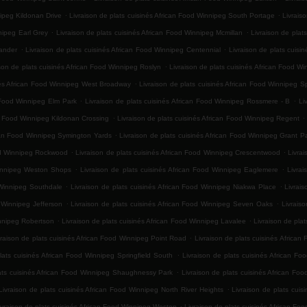
.
.
nipeg Kildonan Drive
Livraison de plats cuisinés African Food Winnipeg South Portage
Livrais
.
.
nipeg Earl Grey
Livraison de plats cuisinés African Food Winnipeg Mcmillan
Livraison de plat
.
.
xander
Livraison de plats cuisinés African Food Winnipeg Centennial
Livraison de plats cuisin
.
ison de plats cuisinés African Food Winnipeg Roslyn
Livraison de plats cuisinés African Food W
.
inés African Food Winnipeg West Broadway
Livraison de plats cuisinés African Food Winnipeg 
.
.
n Food Winnipeg Elm Park
Livraison de plats cuisinés African Food Winnipeg Rossmere - B
Li
.
.
an Food Winnipeg Kildonan Crossing
Livraison de plats cuisinés African Food Winnipeg Regent
.
ican Food Winnipeg Symington Yards
Livraison de plats cuisinés African Food Winnipeg Grant P
.
.
ood Winnipeg Rockwood
Livraison de plats cuisinés African Food Winnipeg Crescentwood
Livra
.
.
 Winnipeg Weston Shops
Livraison de plats cuisinés African Food Winnipeg Eaglemere
Livrai
.
.
 Winnipeg Southdale
Livraison de plats cuisinés African Food Winnipeg Niakwa Place
Livrai
.
.
d Winnipeg Jefferson
Livraison de plats cuisinés African Food Winnipeg Seven Oaks
Livrais
.
.
innipeg Robertson
Livraison de plats cuisinés African Food Winnipeg Lavalee
Livraison de pla
.
vraison de plats cuisinés African Food Winnipeg Point Road
Livraison de plats cuisinés Afric
.
lats cuisinés African Food Winnipeg Springfield South
Livraison de plats cuisinés African F
.
lats cuisinés African Food Winnipeg Shaughnessy Park
Livraison de plats cuisinés African Foo
.
Livraison de plats cuisinés African Food Winnipeg North River Heights
Livraison de plats cuis
.
ivraison de plats cuisinés African Food Winnipeg Weston
Livraison de plats cuisinés African F