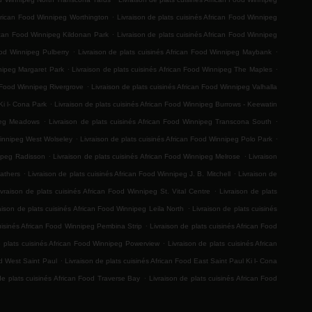
.
African Food Winnipeg Worthington
Livraison de plats cuisinés African Food Winnipeg
.
rican Food Winnipeg Kildonan Park
Livraison de plats cuisinés African Food Winnipeg
.
.
ood Winnipeg Pulberry
Livraison de plats cuisinés African Food Winnipeg Maybank
.
.
nnipeg Margaret Park
Livraison de plats cuisinés African Food Winnipeg The Maples
.
n Food Winnipeg Rivergrove
Livraison de plats cuisinés African Food Winnipeg Valhalla
.
Ki l- Cona Park
Livraison de plats cuisinés African Food Winnipeg Burrows - Keewatin
.
.
ipeg Meadows
Livraison de plats cuisinés African Food Winnipeg Transcona South
.
.
Winnipeg West Wolseley
Livraison de plats cuisinés African Food Winnipeg Polo Park
.
.
nipeg Radisson
Livraison de plats cuisinés African Food Winnipeg Melrose
Livraison
.
.
Mathers
Livraison de plats cuisinés African Food Winnipeg J. B. Mitchell
Livraison de
.
ivraison de plats cuisinés African Food Winnipeg St. Vital Centre
Livraison de plats
.
aison de plats cuisinés African Food Winnipeg Leila North
Livraison de plats cuisinés
.
cuisinés African Food Winnipeg Pembina Strip
Livraison de plats cuisinés African Food
.
e plats cuisinés African Food Winnipeg Powerview
Livraison de plats cuisinés African
.
od West Saint Paul
Livraison de plats cuisinés African Food East Saint Paul Ki l- Cona
.
de plats cuisinés African Food Traverse Bay
Livraison de plats cuisinés African Food