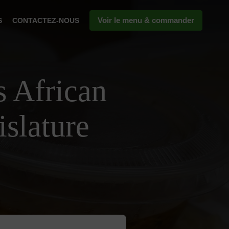
Voir le menu & commander
S
CONTACTEZ-NOUS
s African
slature