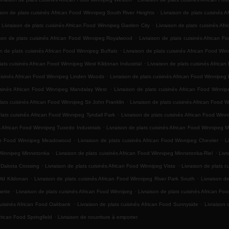
.
ison de plats cuisinés African Food Winnipeg South River Heights
Livraison de plats cuisinés 
.
Livraison de plats cuisinés African Food Winnipeg Garden City
Livraison de plats cuisinés Af
.
ison de plats cuisinés African Food Winnipeg Royalwood
Livraison de plats cuisinés African F
.
on de plats cuisinés African Food Winnipeg Buffalo
Livraison de plats cuisinés African Food Wi
.
lats cuisinés African Food Winnipeg West Kildonan Industrial
Livraison de plats cuisinés Africa
.
cuisinés African Food Winnipeg Linden Woods
Livraison de plats cuisinés African Food Winnipeg 
.
uisinés African Food Winnipeg Mandalay West
Livraison de plats cuisinés African Food Winn
.
lats cuisinés African Food Winnipeg Sir John Franklin
Livraison de plats cuisinés African Food 
.
plats cuisinés African Food Winnipeg Tyndall Park
Livraison de plats cuisinés African Food Win
.
és African Food Winnipeg Tuxedo Industrials
Livraison de plats cuisinés African Food Winnipeg 
.
.
ican Food Winnipeg Meadowood
Livraison de plats cuisinés African Food Winnipeg Chevrier
L
.
.
d Winnipeg Minnetonka
Livraison de plats cuisinés African Food Winnipeg Minnetonka-Riel
Livr
.
.
g Dakota Crossing
Livraison de plats cuisinés African Food Winnipeg Vista
Livraison de plats 
.
.
Old Kildonan
Livraison de plats cuisinés African Food Winnipeg River Park South
Livraison d
.
.
mette
Livraison de plats cuisinés African Food Winnipeg
Livraison de plats cuisinés African Fo
.
.
cuisinés African Food Oakbank
Livraison de plats cuisinés African Food Sunnyside
Livraison 
.
frican Food Springfield
Livraison de nourriture à emporter