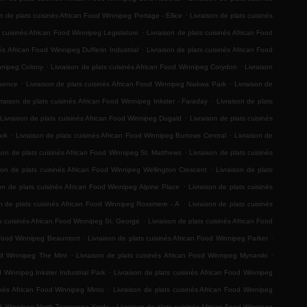
.
on de plats cuisinés African Food Winnipeg Portage - Ellice
Livraison de plats cuisinés
.
s cuisinés African Food Winnipeg Legislature
Livraison de plats cuisinés African Food
.
és African Food Winnipeg Dufferin Industrial
Livraison de plats cuisinés African Food
.
.
innipeg Colony
Livraison de plats cuisinés African Food Winnipeg Corydon
Livraison
.
.
Spence
Livraison de plats cuisinés African Food Winnipeg Niakwa Park
Livraison de
.
vraison de plats cuisinés African Food Winnipeg Inkster - Faraday
Livraison de plats
.
Livraison de plats cuisinés African Food Winnipeg Dugald
Livraison de plats cuisinés
.
.
ark
Livraison de plats cuisinés African Food Winnipeg Burrows Central
Livraison de
.
ison de plats cuisinés African Food Winnipeg St. Matthews
Livraison de plats cuisinés
.
son de plats cuisinés African Food Winnipeg Wellington Crescent
Livraison de plats
.
son de plats cuisinés African Food Winnipeg Alpine Place
Livraison de plats cuisinés
.
on de plats cuisinés African Food Winnipeg Rossmere - A
Livraison de plats cuisinés
.
ts cuisinés African Food Winnipeg St. George
Livraison de plats cuisinés African Food
.
.
an Food Winnipeg Beaumont
Livraison de plats cuisinés African Food Winnipeg Parker
.
.
ood Winnipeg The Mint
Livraison de plats cuisinés African Food Winnipeg Mynarski
.
d Winnipeg Inkster Industrial Park
Livraison de plats cuisinés African Food Winnipeg
.
inés African Food Winnipeg Minto
Livraison de plats cuisinés African Food Winnipeg
.
ood Winnipeg North Transcona Yards
Livraison de plats cuisinés African Food Winnipeg