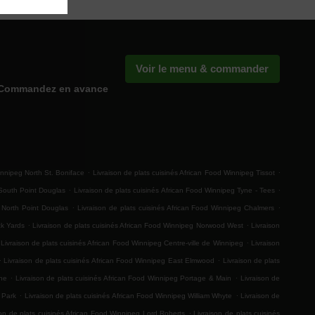
Voir le menu & commander
Commandez en avance
.
.
innipeg North St. Boniface
Livraison de plats cuisinés African Food Winnipeg Tissot
.
.
 South Point Douglas
Livraison de plats cuisinés African Food Winnipeg Tyne - Tees
.
.
g North Point Douglas
Livraison de plats cuisinés African Food Winnipeg Chalmers
.
.
ck Yards
Livraison de plats cuisinés African Food Winnipeg Norwood West
Livraison
.
Livraison de plats cuisinés African Food Winnipeg Centre-ville de Winnipeg
Livraison
.
.
Livraison de plats cuisinés African Food Winnipeg East Elmwood
Livraison de plats
.
.
ine
Livraison de plats cuisinés African Food Winnipeg Portage & Main
Livraison de
.
.
k Park
Livraison de plats cuisinés African Food Winnipeg William Whyte
Livraison de
.
son de plats cuisinés African Food Winnipeg Lord Roberts
Livraison de plats cuisinés