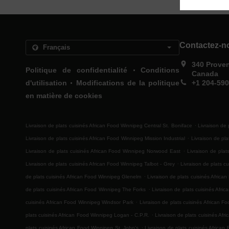
Contactez-n
340 Prove
.
Politique de confidentialité
Conditions
Canada
.
d'utilisation
Modifications de la politique
+1 204-59
en matière de cookies
.
Livraison de plats cuisinés African Food Winnipeg Central St. Boniface
Livraison de 
.
Livraison de plats cuisinés African Food Winnipeg Mission Industrial
Livraison de pl
.
Livraison de plats cuisinés African Food Winnipeg Norwood East
Livraison de pla
.
Livraison de plats cuisinés African Food Winnipeg Talbot - Grey
Livraison de plats 
.
de plats cuisinés African Food Winnipeg Glenelm
Livraison de plats cuisinés Africa
.
de plats cuisinés African Food Winnipeg The Forks
Livraison de plats cuisinés Afri
.
cuisinés African Food Winnipeg Windsor Park
Livraison de plats cuisinés African F
.
plats cuisinés African Food Winnipeg Logan - C.P.R.
Livraison de plats cuisinés Af
.
plats cuisinés African Food Winnipeg St. John's
Livraison de plats cuisinés Africa