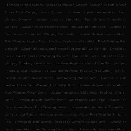
.
.
Livraison de plats cuisinés African Food Winnipeg Glenelm
Livraison de plats cuisinés
.
African Food Winnipeg River - Osborne
Livraison de plats cuisinés African Food
.
Winnipeg Downtown
Livraison de plats cuisinés African Food Winnipeg Centre-ville de
.
.
Winnipeg
Livraison de plats cuisinés African Food Winnipeg The Forks
Livraison de
.
plats cuisinés African Food Winnipeg Civic Centre
Livraison de plats cuisinés African
.
Food Winnipeg Munroe East
Livraison de plats cuisinés African Food Winnipeg East
.
.
Elmwood
Livraison de plats cuisinés African Food Winnipeg Windsor Park
Livraison de
.
plats cuisinés African Food Winnipeg Riverview
Livraison de plats cuisinés African Food
.
Winnipeg Broadway - Assiniboine
Livraison de plats cuisinés African Food Winnipeg
.
.
Portage & Main
Livraison de plats cuisinés African Food Winnipeg Logan - C.P.R.
.
Livraison de plats cuisinés African Food Winnipeg Munroe West
Livraison de plats
.
cuisinés African Food Winnipeg Lord Selkirk Park
Livraison de plats cuisinés African
.
Food Winnipeg William Whyte
Livraison de plats cuisinés African Food Winnipeg St.
.
.
John's
Livraison de plats cuisinés African Food Winnipeg Saint-Johns
Livraison de
.
plats cuisinés African Food Winnipeg Luxton
Livraison de plats cuisinés African Food
.
Winnipeg Lord Roberts
Livraison de plats cuisinés African Food Winnipeg St. John's
.
.
Park
Livraison de plats cuisinés African Food Winnipeg Kildonan Drive
Livraison de
.
plats cuisinés African Food Winnipeg South Portage
Livraison de plats cuisinés African