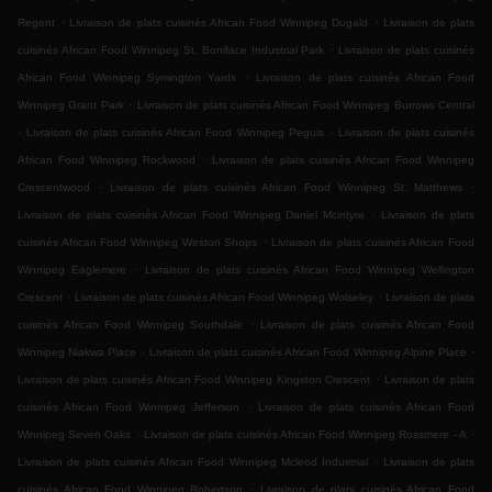
.
.
Regent
Livraison de plats cuisinés African Food Winnipeg Dugald
Livraison de plats
.
cuisinés African Food Winnipeg St. Boniface Industrial Park
Livraison de plats cuisinés
.
African Food Winnipeg Symington Yards
Livraison de plats cuisinés African Food
.
Winnipeg Grant Park
Livraison de plats cuisinés African Food Winnipeg Burrows Central
.
.
Livraison de plats cuisinés African Food Winnipeg Peguis
Livraison de plats cuisinés
.
African Food Winnipeg Rockwood
Livraison de plats cuisinés African Food Winnipeg
.
.
Crescentwood
Livraison de plats cuisinés African Food Winnipeg St. Matthews
.
Livraison de plats cuisinés African Food Winnipeg Daniel Mcintyre
Livraison de plats
.
cuisinés African Food Winnipeg Weston Shops
Livraison de plats cuisinés African Food
.
Winnipeg Eaglemere
Livraison de plats cuisinés African Food Winnipeg Wellington
.
.
Crescent
Livraison de plats cuisinés African Food Winnipeg Wolseley
Livraison de plats
.
cuisinés African Food Winnipeg Southdale
Livraison de plats cuisinés African Food
.
.
Winnipeg Niakwa Place
Livraison de plats cuisinés African Food Winnipeg Alpine Place
.
Livraison de plats cuisinés African Food Winnipeg Kingston Crescent
Livraison de plats
.
cuisinés African Food Winnipeg Jefferson
Livraison de plats cuisinés African Food
.
.
Winnipeg Seven Oaks
Livraison de plats cuisinés African Food Winnipeg Rossmere - A
.
Livraison de plats cuisinés African Food Winnipeg Mcleod Industrial
Livraison de plats
.
cuisinés African Food Winnipeg Robertson
Livraison de plats cuisinés African Food