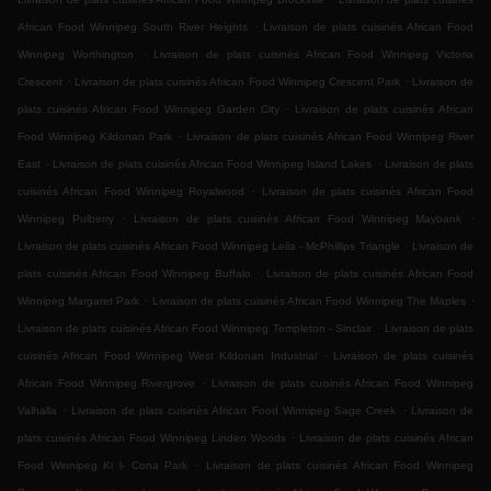
.
African Food Winnipeg South River Heights
Livraison de plats cuisinés African Food
.
Winnipeg Worthington
Livraison de plats cuisinés African Food Winnipeg Victoria
.
.
Crescent
Livraison de plats cuisinés African Food Winnipeg Crescent Park
Livraison de
.
plats cuisinés African Food Winnipeg Garden City
Livraison de plats cuisinés African
.
Food Winnipeg Kildonan Park
Livraison de plats cuisinés African Food Winnipeg River
.
.
East
Livraison de plats cuisinés African Food Winnipeg Island Lakes
Livraison de plats
.
cuisinés African Food Winnipeg Royalwood
Livraison de plats cuisinés African Food
.
.
Winnipeg Pulberry
Livraison de plats cuisinés African Food Winnipeg Maybank
.
Livraison de plats cuisinés African Food Winnipeg Leila - McPhillips Triangle
Livraison de
.
plats cuisinés African Food Winnipeg Buffalo
Livraison de plats cuisinés African Food
.
.
Winnipeg Margaret Park
Livraison de plats cuisinés African Food Winnipeg The Maples
.
Livraison de plats cuisinés African Food Winnipeg Templeton - Sinclair
Livraison de plats
.
cuisinés African Food Winnipeg West Kildonan Industrial
Livraison de plats cuisinés
.
African Food Winnipeg Rivergrove
Livraison de plats cuisinés African Food Winnipeg
.
.
Valhalla
Livraison de plats cuisinés African Food Winnipeg Sage Creek
Livraison de
.
plats cuisinés African Food Winnipeg Linden Woods
Livraison de plats cuisinés African
.
Food Winnipeg Ki l- Cona Park
Livraison de plats cuisinés African Food Winnipeg
.
.