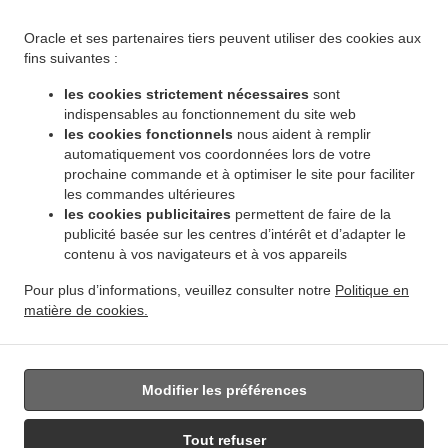
.
.
Winnipeg Leila North
Livraison de plats cuisinés African Food Winnipeg Riverbend
.
Livraison de plats cuisinés African Food Winnipeg Dakota Crossing
Livraison de plats
Oracle et ses partenaires tiers peuvent utiliser des cookies aux
.
cuisinés African Food Winnipeg Vista
Livraison de plats cuisinés African Food Winnipeg
fins suivantes :
.
.
Pembina Strip
Livraison de plats cuisinés African Food Winnipeg Amber Trails
Livraison
les cookies strictement nécessaires
sont
.
de plats cuisinés African Food Winnipeg Rosser - Old Kildonan
Livraison de plats
indispensables au fonctionnement du site web
.
cuisinés African Food Winnipeg River Park South
Livraison de plats cuisinés African
les cookies fonctionnels
nous aident à remplir
.
automatiquement vos coordonnées lors de votre
Food Winnipeg Powerview
Livraison de plats cuisinés African Food Winnipeg
prochaine commande et à optimiser le site pour faciliter
.
.
Middlechurch
Livraison de plats cuisinés African Food Winnipeg Vermette
Livraison de
les commandes ultérieures
.
plats cuisinés African Food Winnipeg
Livraison de plats cuisinés African Food West Saint
les cookies publicitaires
permettent de faire de la
.
.
Paul
Livraison de plats cuisinés African Food East Saint Paul Ki l- Cona Park
Livraison
publicité basée sur les centres d’intérêt et d’adapter le
.
contenu à vos navigateurs et à vos appareils
de plats cuisinés African Food East Saint Paul
Livraison de plats cuisinés African Food
.
.
Oakbank
Livraison de plats cuisinés African Food Sunnyside
Livraison de plats
Pour plus d’informations, veuillez consulter notre
Politique en
.
.
cuisinés African Food Traverse Bay
Livraison de plats cuisinés African Food Navin
matière de cookies.
.
Livraison de plats cuisinés African Food Dugald
Livraison de plats cuisinés African Food
.
Springfield
Livraison de nourriture à emporter
Modifier les préférences
Tout refuser