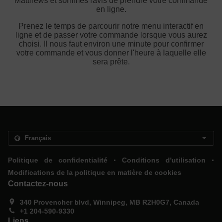
Matthews et sommes ravis de prendre votre commande
en ligne.
Prenez le temps de parcourir notre menu interactif en
ligne et de passer votre commande lorsque vous aurez
choisi. Il nous faut environ une minute pour confirmer
votre commande et vous donner l'heure à laquelle elle
sera prête.
.
.
Politique de confidentialité
Conditions d'utilisation
Modifications de la politique en matière de cookies
Contactez-nous
340 Provencher blvd, Winnipeg, MB R2H0G7, Canada
+1 204-590-9330
Liens