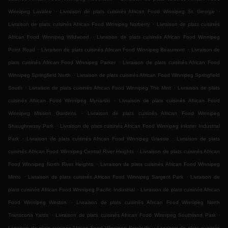
.
.
Winnipeg Lavalee
Livraison de plats cuisinés African Food Winnipeg St. George
.
Livraison de plats cuisinés African Food Winnipeg Norberry
Livraison de plats cuisinés
.
African Food Winnipeg Wildwood
Livraison de plats cuisinés African Food Winnipeg
.
.
Point Road
Livraison de plats cuisinés African Food Winnipeg Beaumont
Livraison de
.
plats cuisinés African Food Winnipeg Parker
Livraison de plats cuisinés African Food
.
Winnipeg Springfield North
Livraison de plats cuisinés African Food Winnipeg Springfield
.
.
South
Livraison de plats cuisinés African Food Winnipeg The Mint
Livraison de plats
.
cuisinés African Food Winnipeg Mynarski
Livraison de plats cuisinés African Food
.
Winnipeg Mission Gardens
Livraison de plats cuisinés African Food Winnipeg
.
Shaughnessy Park
Livraison de plats cuisinés African Food Winnipeg Inkster Industrial
.
.
Park
Livraison de plats cuisinés African Food Winnipeg Grassie
Livraison de plats
.
cuisinés African Food Winnipeg Central River Heights
Livraison de plats cuisinés African
.
Food Winnipeg North River Heights
Livraison de plats cuisinés African Food Winnipeg
.
.
Minto
Livraison de plats cuisinés African Food Winnipeg Sargent Park
Livraison de
.
plats cuisinés African Food Winnipeg Pacific Industrial
Livraison de plats cuisinés African
.
Food Winnipeg Weston
Livraison de plats cuisinés African Food Winnipeg North
.
.
Transcona Yards
Livraison de plats cuisinés African Food Winnipeg Southland Park
.
Livraison de plats cuisinés African Food Winnipeg Brockville
Livraison de plats cuisinés