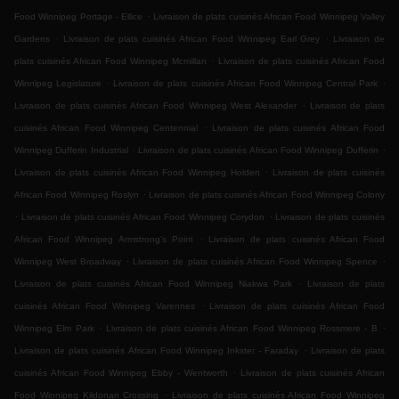
.
Food Winnipeg Portage - Ellice
Livraison de plats cuisinés African Food Winnipeg Valley
.
.
Gardens
Livraison de plats cuisinés African Food Winnipeg Earl Grey
Livraison de
.
plats cuisinés African Food Winnipeg Mcmillan
Livraison de plats cuisinés African Food
.
.
Winnipeg Legislature
Livraison de plats cuisinés African Food Winnipeg Central Park
.
Livraison de plats cuisinés African Food Winnipeg West Alexander
Livraison de plats
.
cuisinés African Food Winnipeg Centennial
Livraison de plats cuisinés African Food
.
.
Winnipeg Dufferin Industrial
Livraison de plats cuisinés African Food Winnipeg Dufferin
.
Livraison de plats cuisinés African Food Winnipeg Holden
Livraison de plats cuisinés
.
African Food Winnipeg Roslyn
Livraison de plats cuisinés African Food Winnipeg Colony
.
.
Livraison de plats cuisinés African Food Winnipeg Corydon
Livraison de plats cuisinés
.
African Food Winnipeg Armstrong's Point
Livraison de plats cuisinés African Food
.
.
Winnipeg West Broadway
Livraison de plats cuisinés African Food Winnipeg Spence
.
Livraison de plats cuisinés African Food Winnipeg Niakwa Park
Livraison de plats
.
cuisinés African Food Winnipeg Varennes
Livraison de plats cuisinés African Food
.
.
Winnipeg Elm Park
Livraison de plats cuisinés African Food Winnipeg Rossmere - B
.
Livraison de plats cuisinés African Food Winnipeg Inkster - Faraday
Livraison de plats
.
cuisinés African Food Winnipeg Ebby - Wentworth
Livraison de plats cuisinés African
.
Food Winnipeg Kildonan Crossing
Livraison de plats cuisinés African Food Winnipeg