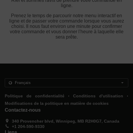
Riel et sommes ravis de prendre votre commande en
ligne.
Prenez le temps de parcourir notre menu interactif en
ligne et de passer votre commande lorsque vous aurez
choisi. Il nous faut environ une minute pour confirmer
votre commande et vous donner l'heure à laquelle elle
sera prête.
.
.
Politique de confidentialité
Conditions d'utilisation
Modifications de la politique en matière de cookies
Contactez-nous
340 Provencher blvd, Winnipeg, MB R2H0G7, Canada
+1 204-590-9330
Liens