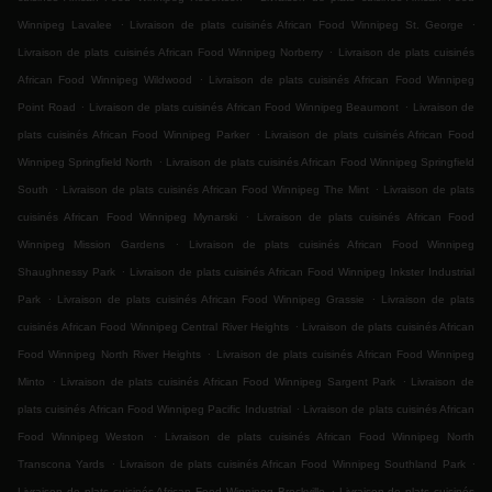
.
.
Winnipeg Lavalee
Livraison de plats cuisinés African Food Winnipeg St. George
.
Livraison de plats cuisinés African Food Winnipeg Norberry
Livraison de plats cuisinés
.
African Food Winnipeg Wildwood
Livraison de plats cuisinés African Food Winnipeg
.
.
Point Road
Livraison de plats cuisinés African Food Winnipeg Beaumont
Livraison de
.
plats cuisinés African Food Winnipeg Parker
Livraison de plats cuisinés African Food
.
Winnipeg Springfield North
Livraison de plats cuisinés African Food Winnipeg Springfield
.
.
South
Livraison de plats cuisinés African Food Winnipeg The Mint
Livraison de plats
.
cuisinés African Food Winnipeg Mynarski
Livraison de plats cuisinés African Food
.
Winnipeg Mission Gardens
Livraison de plats cuisinés African Food Winnipeg
.
Shaughnessy Park
Livraison de plats cuisinés African Food Winnipeg Inkster Industrial
.
.
Park
Livraison de plats cuisinés African Food Winnipeg Grassie
Livraison de plats
.
cuisinés African Food Winnipeg Central River Heights
Livraison de plats cuisinés African
.
Food Winnipeg North River Heights
Livraison de plats cuisinés African Food Winnipeg
.
.
Minto
Livraison de plats cuisinés African Food Winnipeg Sargent Park
Livraison de
.
plats cuisinés African Food Winnipeg Pacific Industrial
Livraison de plats cuisinés African
.
Food Winnipeg Weston
Livraison de plats cuisinés African Food Winnipeg North
.
.
Transcona Yards
Livraison de plats cuisinés African Food Winnipeg Southland Park
.
Livraison de plats cuisinés African Food Winnipeg Brockville
Livraison de plats cuisinés