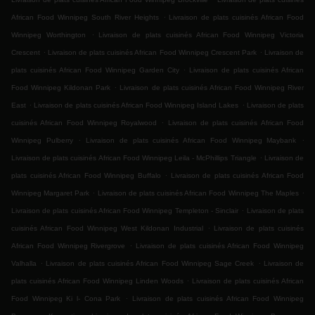
.
African Food Winnipeg South River Heights
Livraison de plats cuisinés African Food
.
Winnipeg Worthington
Livraison de plats cuisinés African Food Winnipeg Victoria
.
.
Crescent
Livraison de plats cuisinés African Food Winnipeg Crescent Park
Livraison de
.
plats cuisinés African Food Winnipeg Garden City
Livraison de plats cuisinés African
.
Food Winnipeg Kildonan Park
Livraison de plats cuisinés African Food Winnipeg River
.
.
East
Livraison de plats cuisinés African Food Winnipeg Island Lakes
Livraison de plats
.
cuisinés African Food Winnipeg Royalwood
Livraison de plats cuisinés African Food
.
.
Winnipeg Pulberry
Livraison de plats cuisinés African Food Winnipeg Maybank
.
Livraison de plats cuisinés African Food Winnipeg Leila - McPhillips Triangle
Livraison de
.
plats cuisinés African Food Winnipeg Buffalo
Livraison de plats cuisinés African Food
.
.
Winnipeg Margaret Park
Livraison de plats cuisinés African Food Winnipeg The Maples
.
Livraison de plats cuisinés African Food Winnipeg Templeton - Sinclair
Livraison de plats
.
cuisinés African Food Winnipeg West Kildonan Industrial
Livraison de plats cuisinés
.
African Food Winnipeg Rivergrove
Livraison de plats cuisinés African Food Winnipeg
.
.
Valhalla
Livraison de plats cuisinés African Food Winnipeg Sage Creek
Livraison de
.
plats cuisinés African Food Winnipeg Linden Woods
Livraison de plats cuisinés African
.
Food Winnipeg Ki l- Cona Park
Livraison de plats cuisinés African Food Winnipeg
.
.