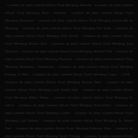
.
.
Livraison de plats cuisinés African Food Winnipeg Glenelm
Livraison de plats cuisinés
.
African Food Winnipeg River - Osborne
Livraison de plats cuisinés African Food
.
Winnipeg Downtown
Livraison de plats cuisinés African Food Winnipeg Centre-ville de
.
.
Winnipeg
Livraison de plats cuisinés African Food Winnipeg The Forks
Livraison de
.
plats cuisinés African Food Winnipeg Civic Centre
Livraison de plats cuisinés African
.
Food Winnipeg Munroe East
Livraison de plats cuisinés African Food Winnipeg East
.
.
Elmwood
Livraison de plats cuisinés African Food Winnipeg Windsor Park
Livraison de
.
plats cuisinés African Food Winnipeg Riverview
Livraison de plats cuisinés African Food
.
Winnipeg Broadway - Assiniboine
Livraison de plats cuisinés African Food Winnipeg
.
.
Portage & Main
Livraison de plats cuisinés African Food Winnipeg Logan - C.P.R.
.
Livraison de plats cuisinés African Food Winnipeg Munroe West
Livraison de plats
.
cuisinés African Food Winnipeg Lord Selkirk Park
Livraison de plats cuisinés African
.
Food Winnipeg William Whyte
Livraison de plats cuisinés African Food Winnipeg St.
.
.
John's
Livraison de plats cuisinés African Food Winnipeg Saint-Johns
Livraison de
.
plats cuisinés African Food Winnipeg Luxton
Livraison de plats cuisinés African Food
.
Winnipeg Lord Roberts
Livraison de plats cuisinés African Food Winnipeg St. John's
.
.
Park
Livraison de plats cuisinés African Food Winnipeg Kildonan Drive
Livraison de
.
plats cuisinés African Food Winnipeg South Portage
Livraison de plats cuisinés African