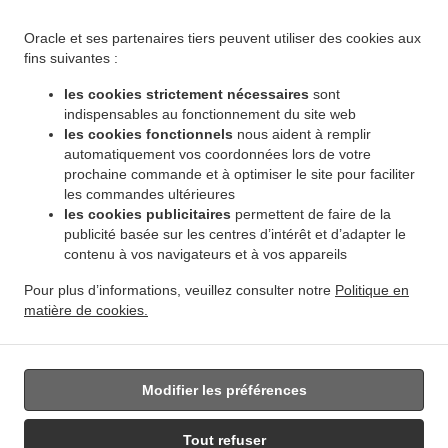
.
.
Winnipeg Leila North
Livraison de plats cuisinés African Food Winnipeg Riverbend
.
Livraison de plats cuisinés African Food Winnipeg Dakota Crossing
Livraison de plats
Oracle et ses partenaires tiers peuvent utiliser des cookies aux
.
cuisinés African Food Winnipeg Vista
Livraison de plats cuisinés African Food Winnipeg
fins suivantes :
.
.
Pembina Strip
Livraison de plats cuisinés African Food Winnipeg Amber Trails
Livraison
les cookies strictement nécessaires
sont
.
de plats cuisinés African Food Winnipeg Rosser - Old Kildonan
Livraison de plats
indispensables au fonctionnement du site web
.
cuisinés African Food Winnipeg River Park South
Livraison de plats cuisinés African
les cookies fonctionnels
nous aident à remplir
.
automatiquement vos coordonnées lors de votre
Food Winnipeg Powerview
Livraison de plats cuisinés African Food Winnipeg
prochaine commande et à optimiser le site pour faciliter
.
.
Middlechurch
Livraison de plats cuisinés African Food Winnipeg Vermette
Livraison de
les commandes ultérieures
.
plats cuisinés African Food Winnipeg
Livraison de plats cuisinés African Food West Saint
les cookies publicitaires
permettent de faire de la
.
.
Paul
Livraison de plats cuisinés African Food East Saint Paul Ki l- Cona Park
Livraison
publicité basée sur les centres d’intérêt et d’adapter le
.
contenu à vos navigateurs et à vos appareils
de plats cuisinés African Food East Saint Paul
Livraison de plats cuisinés African Food
.
.
Oakbank
Livraison de plats cuisinés African Food Sunnyside
Livraison de plats
Pour plus d’informations, veuillez consulter notre
Politique en
.
.
cuisinés African Food Traverse Bay
Livraison de plats cuisinés African Food Navin
matière de cookies.
.
Livraison de plats cuisinés African Food Dugald
Livraison de plats cuisinés African Food
.
Springfield
Livraison de nourriture à emporter
Modifier les préférences
Tout refuser