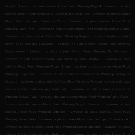
.
.
Regent
Livraison de plats cuisinés African Food Winnipeg Dugald
Livraison de plats
.
cuisinés African Food Winnipeg St. Boniface Industrial Park
Livraison de plats cuisinés
.
African Food Winnipeg Symington Yards
Livraison de plats cuisinés African Food
.
Winnipeg Grant Park
Livraison de plats cuisinés African Food Winnipeg Burrows Central
.
.
Livraison de plats cuisinés African Food Winnipeg Peguis
Livraison de plats cuisinés
.
African Food Winnipeg Rockwood
Livraison de plats cuisinés African Food Winnipeg
.
.
Crescentwood
Livraison de plats cuisinés African Food Winnipeg St. Matthews
.
Livraison de plats cuisinés African Food Winnipeg Daniel Mcintyre
Livraison de plats
.
cuisinés African Food Winnipeg Weston Shops
Livraison de plats cuisinés African Food
.
Winnipeg Eaglemere
Livraison de plats cuisinés African Food Winnipeg Wellington
.
.
Crescent
Livraison de plats cuisinés African Food Winnipeg Wolseley
Livraison de plats
.
cuisinés African Food Winnipeg Southdale
Livraison de plats cuisinés African Food
.
.
Winnipeg Niakwa Place
Livraison de plats cuisinés African Food Winnipeg Alpine Place
.
Livraison de plats cuisinés African Food Winnipeg Kingston Crescent
Livraison de plats
.
cuisinés African Food Winnipeg Jefferson
Livraison de plats cuisinés African Food
.
.
Winnipeg Seven Oaks
Livraison de plats cuisinés African Food Winnipeg Rossmere - A
.
Livraison de plats cuisinés African Food Winnipeg Mcleod Industrial
Livraison de plats
.
cuisinés African Food Winnipeg Robertson
Livraison de plats cuisinés African Food