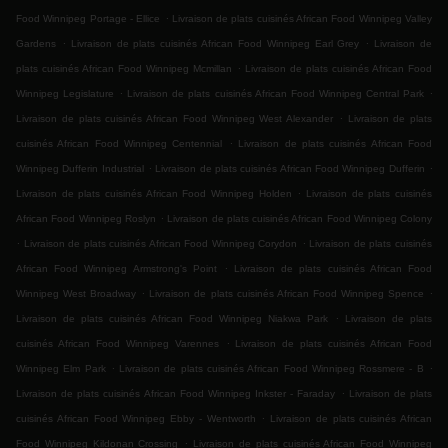
.
Food Winnipeg Portage - Ellice
Livraison de plats cuisinés African Food Winnipeg Valley
.
.
Gardens
Livraison de plats cuisinés African Food Winnipeg Earl Grey
Livraison de
.
plats cuisinés African Food Winnipeg Mcmillan
Livraison de plats cuisinés African Food
.
.
Winnipeg Legislature
Livraison de plats cuisinés African Food Winnipeg Central Park
.
Livraison de plats cuisinés African Food Winnipeg West Alexander
Livraison de plats
.
cuisinés African Food Winnipeg Centennial
Livraison de plats cuisinés African Food
.
.
Winnipeg Dufferin Industrial
Livraison de plats cuisinés African Food Winnipeg Dufferin
.
Livraison de plats cuisinés African Food Winnipeg Holden
Livraison de plats cuisinés
.
African Food Winnipeg Roslyn
Livraison de plats cuisinés African Food Winnipeg Colony
.
.
Livraison de plats cuisinés African Food Winnipeg Corydon
Livraison de plats cuisinés
.
African Food Winnipeg Armstrong's Point
Livraison de plats cuisinés African Food
.
.
Winnipeg West Broadway
Livraison de plats cuisinés African Food Winnipeg Spence
.
Livraison de plats cuisinés African Food Winnipeg Niakwa Park
Livraison de plats
.
cuisinés African Food Winnipeg Varennes
Livraison de plats cuisinés African Food
.
.
Winnipeg Elm Park
Livraison de plats cuisinés African Food Winnipeg Rossmere - B
.
Livraison de plats cuisinés African Food Winnipeg Inkster - Faraday
Livraison de plats
.
cuisinés African Food Winnipeg Ebby - Wentworth
Livraison de plats cuisinés African
.
Food Winnipeg Kildonan Crossing
Livraison de plats cuisinés African Food Winnipeg