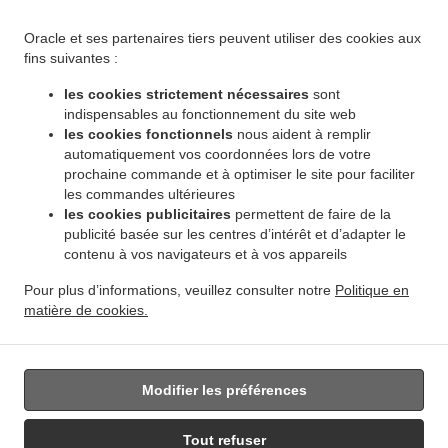
.
.
Winnipeg Leila North
Livraison de plats cuisinés African Food Winnipeg Riverbend
.
Livraison de plats cuisinés African Food Winnipeg Dakota Crossing
Livraison de plats
Oracle et ses partenaires tiers peuvent utiliser des cookies aux
.
cuisinés African Food Winnipeg Vista
Livraison de plats cuisinés African Food Winnipeg
fins suivantes :
.
.
Pembina Strip
Livraison de plats cuisinés African Food Winnipeg Amber Trails
Livraison
les cookies strictement nécessaires
sont
.
de plats cuisinés African Food Winnipeg Rosser - Old Kildonan
Livraison de plats
indispensables au fonctionnement du site web
.
cuisinés African Food Winnipeg River Park South
Livraison de plats cuisinés African
les cookies fonctionnels
nous aident à remplir
.
automatiquement vos coordonnées lors de votre
Food Winnipeg Powerview
Livraison de plats cuisinés African Food Winnipeg
prochaine commande et à optimiser le site pour faciliter
.
.
Middlechurch
Livraison de plats cuisinés African Food Winnipeg Vermette
Livraison de
les commandes ultérieures
.
plats cuisinés African Food Winnipeg
Livraison de plats cuisinés African Food West Saint
les cookies publicitaires
permettent de faire de la
.
.
Paul
Livraison de plats cuisinés African Food East Saint Paul Ki l- Cona Park
Livraison
publicité basée sur les centres d’intérêt et d’adapter le
.
contenu à vos navigateurs et à vos appareils
de plats cuisinés African Food East Saint Paul
Livraison de plats cuisinés African Food
.
.
Oakbank
Livraison de plats cuisinés African Food Sunnyside
Livraison de plats
Pour plus d’informations, veuillez consulter notre
Politique en
.
.
cuisinés African Food Traverse Bay
Livraison de plats cuisinés African Food Navin
matière de cookies.
.
Livraison de plats cuisinés African Food Dugald
Livraison de plats cuisinés African Food
.
Springfield
Livraison de nourriture à emporter
Modifier les préférences
Tout refuser