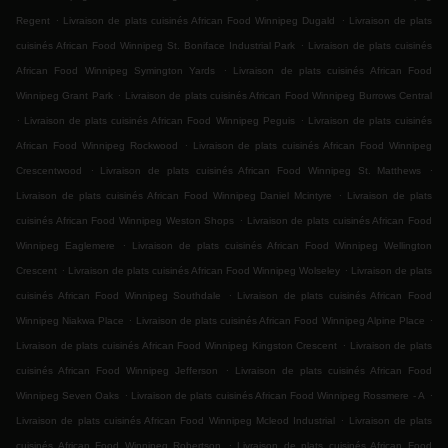
.
.
Regent
Livraison de plats cuisinés African Food Winnipeg Dugald
Livraison de plats
.
cuisinés African Food Winnipeg St. Boniface Industrial Park
Livraison de plats cuisinés
.
African Food Winnipeg Symington Yards
Livraison de plats cuisinés African Food
.
Winnipeg Grant Park
Livraison de plats cuisinés African Food Winnipeg Burrows Central
.
.
Livraison de plats cuisinés African Food Winnipeg Peguis
Livraison de plats cuisinés
.
African Food Winnipeg Rockwood
Livraison de plats cuisinés African Food Winnipeg
.
.
Crescentwood
Livraison de plats cuisinés African Food Winnipeg St. Matthews
.
Livraison de plats cuisinés African Food Winnipeg Daniel Mcintyre
Livraison de plats
.
cuisinés African Food Winnipeg Weston Shops
Livraison de plats cuisinés African Food
.
Winnipeg Eaglemere
Livraison de plats cuisinés African Food Winnipeg Wellington
.
.
Crescent
Livraison de plats cuisinés African Food Winnipeg Wolseley
Livraison de plats
.
cuisinés African Food Winnipeg Southdale
Livraison de plats cuisinés African Food
.
.
Winnipeg Niakwa Place
Livraison de plats cuisinés African Food Winnipeg Alpine Place
.
Livraison de plats cuisinés African Food Winnipeg Kingston Crescent
Livraison de plats
.
cuisinés African Food Winnipeg Jefferson
Livraison de plats cuisinés African Food
.
.
Winnipeg Seven Oaks
Livraison de plats cuisinés African Food Winnipeg Rossmere - A
.
Livraison de plats cuisinés African Food Winnipeg Mcleod Industrial
Livraison de plats
.
cuisinés African Food Winnipeg Robertson
Livraison de plats cuisinés African Food