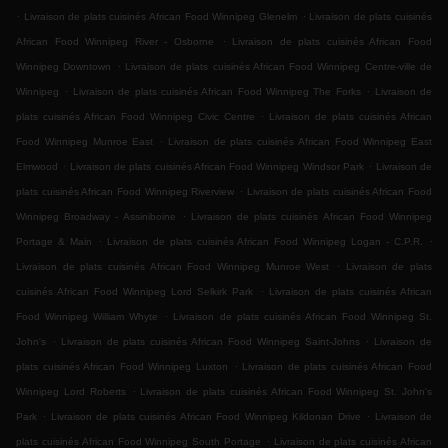
.
.
Livraison de plats cuisinés African Food Winnipeg Glenelm
Livraison de plats cuisinés
.
African Food Winnipeg River - Osborne
Livraison de plats cuisinés African Food
.
Winnipeg Downtown
Livraison de plats cuisinés African Food Winnipeg Centre-ville de
.
.
Winnipeg
Livraison de plats cuisinés African Food Winnipeg The Forks
Livraison de
.
plats cuisinés African Food Winnipeg Civic Centre
Livraison de plats cuisinés African
.
Food Winnipeg Munroe East
Livraison de plats cuisinés African Food Winnipeg East
.
.
Elmwood
Livraison de plats cuisinés African Food Winnipeg Windsor Park
Livraison de
.
plats cuisinés African Food Winnipeg Riverview
Livraison de plats cuisinés African Food
.
Winnipeg Broadway - Assiniboine
Livraison de plats cuisinés African Food Winnipeg
.
.
Portage & Main
Livraison de plats cuisinés African Food Winnipeg Logan - C.P.R.
.
Livraison de plats cuisinés African Food Winnipeg Munroe West
Livraison de plats
.
cuisinés African Food Winnipeg Lord Selkirk Park
Livraison de plats cuisinés African
.
Food Winnipeg William Whyte
Livraison de plats cuisinés African Food Winnipeg St.
.
.
John's
Livraison de plats cuisinés African Food Winnipeg Saint-Johns
Livraison de
.
plats cuisinés African Food Winnipeg Luxton
Livraison de plats cuisinés African Food
.
Winnipeg Lord Roberts
Livraison de plats cuisinés African Food Winnipeg St. John's
.
.
Park
Livraison de plats cuisinés African Food Winnipeg Kildonan Drive
Livraison de
.
plats cuisinés African Food Winnipeg South Portage
Livraison de plats cuisinés African