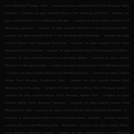
.
Food Winnipeg Portage - Ellice
Livraison de plats cuisinés African Food Winnipeg Valley
.
.
Gardens
Livraison de plats cuisinés African Food Winnipeg Earl Grey
Livraison de
.
plats cuisinés African Food Winnipeg Mcmillan
Livraison de plats cuisinés African Food
.
.
Winnipeg Legislature
Livraison de plats cuisinés African Food Winnipeg Central Park
.
Livraison de plats cuisinés African Food Winnipeg West Alexander
Livraison de plats
.
cuisinés African Food Winnipeg Centennial
Livraison de plats cuisinés African Food
.
.
Winnipeg Dufferin Industrial
Livraison de plats cuisinés African Food Winnipeg Dufferin
.
Livraison de plats cuisinés African Food Winnipeg Holden
Livraison de plats cuisinés
.
African Food Winnipeg Roslyn
Livraison de plats cuisinés African Food Winnipeg Colony
.
.
Livraison de plats cuisinés African Food Winnipeg Corydon
Livraison de plats cuisinés
.
African Food Winnipeg Armstrong's Point
Livraison de plats cuisinés African Food
.
.
Winnipeg West Broadway
Livraison de plats cuisinés African Food Winnipeg Spence
.
Livraison de plats cuisinés African Food Winnipeg Niakwa Park
Livraison de plats
.
cuisinés African Food Winnipeg Varennes
Livraison de plats cuisinés African Food
.
.
Winnipeg Elm Park
Livraison de plats cuisinés African Food Winnipeg Rossmere - B
.
Livraison de plats cuisinés African Food Winnipeg Inkster - Faraday
Livraison de plats
.
cuisinés African Food Winnipeg Ebby - Wentworth
Livraison de plats cuisinés African
.
Food Winnipeg Kildonan Crossing
Livraison de plats cuisinés African Food Winnipeg