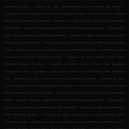
.
.
Winnipeg Lavalee
Livraison de plats cuisinés African Food Winnipeg St. George
.
Livraison de plats cuisinés African Food Winnipeg Norberry
Livraison de plats cuisinés
.
African Food Winnipeg Wildwood
Livraison de plats cuisinés African Food Winnipeg
.
.
Point Road
Livraison de plats cuisinés African Food Winnipeg Beaumont
Livraison de
.
plats cuisinés African Food Winnipeg Parker
Livraison de plats cuisinés African Food
.
Winnipeg Springfield North
Livraison de plats cuisinés African Food Winnipeg Springfield
.
.
South
Livraison de plats cuisinés African Food Winnipeg The Mint
Livraison de plats
.
cuisinés African Food Winnipeg Mynarski
Livraison de plats cuisinés African Food
.
Winnipeg Mission Gardens
Livraison de plats cuisinés African Food Winnipeg
.
Shaughnessy Park
Livraison de plats cuisinés African Food Winnipeg Inkster Industrial
.
.
Park
Livraison de plats cuisinés African Food Winnipeg Grassie
Livraison de plats
.
cuisinés African Food Winnipeg Central River Heights
Livraison de plats cuisinés African
.
Food Winnipeg North River Heights
Livraison de plats cuisinés African Food Winnipeg
.
.
Minto
Livraison de plats cuisinés African Food Winnipeg Sargent Park
Livraison de
.
plats cuisinés African Food Winnipeg Pacific Industrial
Livraison de plats cuisinés African
.
Food Winnipeg Weston
Livraison de plats cuisinés African Food Winnipeg North
.
.
Transcona Yards
Livraison de plats cuisinés African Food Winnipeg Southland Park
.
Livraison de plats cuisinés African Food Winnipeg Brockville
Livraison de plats cuisinés