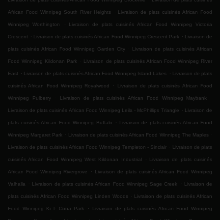
.
African Food Winnipeg South River Heights
Livraison de plats cuisinés African Food
.
Winnipeg Worthington
Livraison de plats cuisinés African Food Winnipeg Victoria
.
.
Crescent
Livraison de plats cuisinés African Food Winnipeg Crescent Park
Livraison de
.
plats cuisinés African Food Winnipeg Garden City
Livraison de plats cuisinés African
.
Food Winnipeg Kildonan Park
Livraison de plats cuisinés African Food Winnipeg River
.
.
East
Livraison de plats cuisinés African Food Winnipeg Island Lakes
Livraison de plats
.
cuisinés African Food Winnipeg Royalwood
Livraison de plats cuisinés African Food
.
.
Winnipeg Pulberry
Livraison de plats cuisinés African Food Winnipeg Maybank
.
Livraison de plats cuisinés African Food Winnipeg Leila - McPhillips Triangle
Livraison de
.
plats cuisinés African Food Winnipeg Buffalo
Livraison de plats cuisinés African Food
.
.
Winnipeg Margaret Park
Livraison de plats cuisinés African Food Winnipeg The Maples
.
Livraison de plats cuisinés African Food Winnipeg Templeton - Sinclair
Livraison de plats
.
cuisinés African Food Winnipeg West Kildonan Industrial
Livraison de plats cuisinés
.
African Food Winnipeg Rivergrove
Livraison de plats cuisinés African Food Winnipeg
.
.
Valhalla
Livraison de plats cuisinés African Food Winnipeg Sage Creek
Livraison de
.
plats cuisinés African Food Winnipeg Linden Woods
Livraison de plats cuisinés African
.
Food Winnipeg Ki l- Cona Park
Livraison de plats cuisinés African Food Winnipeg
.
.