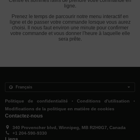
Centre et sommes ravis de prendre votre commande en
ligne.
Prenez le temps de parcourir notre menu interactif en
ligne et de passer votre commande lorsque vous aurez
choisi. Il nous faut environ une minute pour confirmer
votre commande et vous donner l'heure à laquelle elle
sera prête.
.
.
Politique de confidentialité
Conditions d'utilisation
Modifications de la politique en matière de cookies
Contactez-nous
340 Provencher blvd, Winnipeg, MB R2H0G7, Canada
+1 204-590-9330
Liens