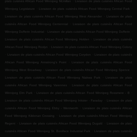
.
plats cuisinés African Food Winnipeg Mcmillan
Livraison de plats cuisinés African Food
.
.
Winnipeg Legislature
Livraison de plats cuisinés African Food Winnipeg Central Park
.
Livraison de plats cuisinés African Food Winnipeg West Alexander
Livraison de plats
.
cuisinés African Food Winnipeg Centennial
Livraison de plats cuisinés African Food
.
.
Winnipeg Dufferin Industrial
Livraison de plats cuisinés African Food Winnipeg Dufferin
.
Livraison de plats cuisinés African Food Winnipeg Holden
Livraison de plats cuisinés
.
African Food Winnipeg Roslyn
Livraison de plats cuisinés African Food Winnipeg Colony
.
.
Livraison de plats cuisinés African Food Winnipeg Corydon
Livraison de plats cuisinés
.
African Food Winnipeg Armstrong's Point
Livraison de plats cuisinés African Food
.
.
Winnipeg West Broadway
Livraison de plats cuisinés African Food Winnipeg Spence
.
Livraison de plats cuisinés African Food Winnipeg Niakwa Park
Livraison de plats
.
cuisinés African Food Winnipeg Varennes
Livraison de plats cuisinés African Food
.
.
Winnipeg Elm Park
Livraison de plats cuisinés African Food Winnipeg Rossmere - B
.
Livraison de plats cuisinés African Food Winnipeg Inkster - Faraday
Livraison de plats
.
cuisinés African Food Winnipeg Ebby - Wentworth
Livraison de plats cuisinés African
.
Food Winnipeg Kildonan Crossing
Livraison de plats cuisinés African Food Winnipeg
.
.
Regent
Livraison de plats cuisinés African Food Winnipeg Dugald
Livraison de plats
.
cuisinés African Food Winnipeg St. Boniface Industrial Park
Livraison de plats cuisinés