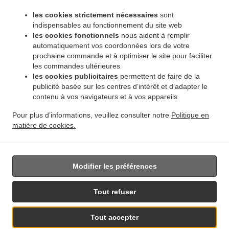
.
.
Pembina Strip
Livraison de plats cuisinés African Food Winnipeg Amber Trails
Livraison
les cookies strictement nécessaires
sont
.
de plats cuisinés African Food Winnipeg Rosser - Old Kildonan
Livraison de plats
indispensables au fonctionnement du site web
.
cuisinés African Food Winnipeg River Park South
Livraison de plats cuisinés African
les cookies fonctionnels
nous aident à remplir
.
automatiquement vos coordonnées lors de votre
Food Winnipeg Powerview
Livraison de plats cuisinés African Food Winnipeg
prochaine commande et à optimiser le site pour faciliter
.
.
Middlechurch
Livraison de plats cuisinés African Food Winnipeg Vermette
Livraison de
les commandes ultérieures
.
plats cuisinés African Food Winnipeg
Livraison de plats cuisinés African Food West Saint
les cookies publicitaires
permettent de faire de la
.
.
Paul
Livraison de plats cuisinés African Food East Saint Paul Ki l- Cona Park
Livraison
publicité basée sur les centres d’intérêt et d’adapter le
.
contenu à vos navigateurs et à vos appareils
de plats cuisinés African Food East Saint Paul
Livraison de plats cuisinés African Food
.
.
Oakbank
Livraison de plats cuisinés African Food Sunnyside
Livraison de plats
Pour plus d’informations, veuillez consulter notre
Politique en
.
.
cuisinés African Food Traverse Bay
Livraison de plats cuisinés African Food Navin
matière de cookies.
.
Livraison de plats cuisinés African Food Dugald
Livraison de plats cuisinés African Food
.
Springfield
Livraison de nourriture à emporter
Modifier les préférences
Tout refuser
Tout accepter