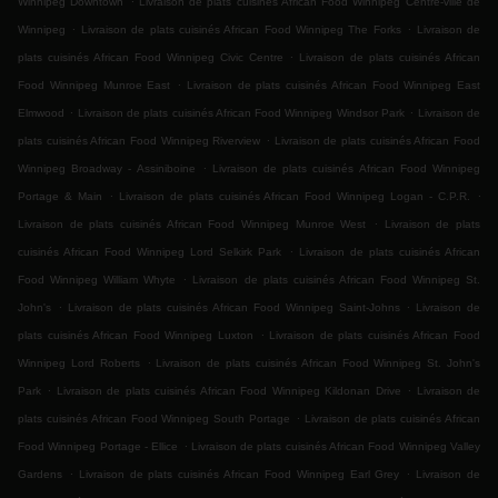
Winnipeg Downtown
Livraison de plats cuisinés African Food Winnipeg Centre-ville de
.
.
Winnipeg
Livraison de plats cuisinés African Food Winnipeg The Forks
Livraison de
.
plats cuisinés African Food Winnipeg Civic Centre
Livraison de plats cuisinés African
.
Food Winnipeg Munroe East
Livraison de plats cuisinés African Food Winnipeg East
.
.
Elmwood
Livraison de plats cuisinés African Food Winnipeg Windsor Park
Livraison de
.
plats cuisinés African Food Winnipeg Riverview
Livraison de plats cuisinés African Food
.
Winnipeg Broadway - Assiniboine
Livraison de plats cuisinés African Food Winnipeg
.
.
Portage & Main
Livraison de plats cuisinés African Food Winnipeg Logan - C.P.R.
.
Livraison de plats cuisinés African Food Winnipeg Munroe West
Livraison de plats
.
cuisinés African Food Winnipeg Lord Selkirk Park
Livraison de plats cuisinés African
.
Food Winnipeg William Whyte
Livraison de plats cuisinés African Food Winnipeg St.
.
.
John's
Livraison de plats cuisinés African Food Winnipeg Saint-Johns
Livraison de
.
plats cuisinés African Food Winnipeg Luxton
Livraison de plats cuisinés African Food
.
Winnipeg Lord Roberts
Livraison de plats cuisinés African Food Winnipeg St. John's
.
.
Park
Livraison de plats cuisinés African Food Winnipeg Kildonan Drive
Livraison de
.
plats cuisinés African Food Winnipeg South Portage
Livraison de plats cuisinés African
.
Food Winnipeg Portage - Ellice
Livraison de plats cuisinés African Food Winnipeg Valley
.
.
Gardens
Livraison de plats cuisinés African Food Winnipeg Earl Grey
Livraison de