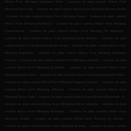
.
African Food Winnipeg Symington Yards
Livraison de plats cuisinés African Food
.
Winnipeg Grant Park
Livraison de plats cuisinés African Food Winnipeg Burrows Central
.
.
Livraison de plats cuisinés African Food Winnipeg Peguis
Livraison de plats cuisinés
.
African Food Winnipeg Rockwood
Livraison de plats cuisinés African Food Winnipeg
.
.
Crescentwood
Livraison de plats cuisinés African Food Winnipeg St. Matthews
.
Livraison de plats cuisinés African Food Winnipeg Daniel Mcintyre
Livraison de plats
.
cuisinés African Food Winnipeg Weston Shops
Livraison de plats cuisinés African Food
.
Winnipeg Eaglemere
Livraison de plats cuisinés African Food Winnipeg Wellington
.
.
Crescent
Livraison de plats cuisinés African Food Winnipeg Wolseley
Livraison de plats
.
cuisinés African Food Winnipeg Southdale
Livraison de plats cuisinés African Food
.
.
Winnipeg Niakwa Place
Livraison de plats cuisinés African Food Winnipeg Alpine Place
.
Livraison de plats cuisinés African Food Winnipeg Kingston Crescent
Livraison de plats
.
cuisinés African Food Winnipeg Jefferson
Livraison de plats cuisinés African Food
.
.
Winnipeg Seven Oaks
Livraison de plats cuisinés African Food Winnipeg Rossmere - A
.
Livraison de plats cuisinés African Food Winnipeg Mcleod Industrial
Livraison de plats
.
cuisinés African Food Winnipeg Robertson
Livraison de plats cuisinés African Food
.
.
Winnipeg Lavalee
Livraison de plats cuisinés African Food Winnipeg St. George
.
Livraison de plats cuisinés African Food Winnipeg Norberry
Livraison de plats cuisinés