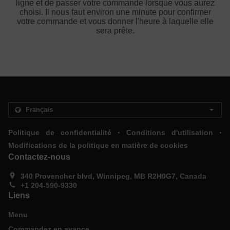
ligne et de passer votre commande lorsque vous aurez
choisi. Il nous faut environ une minute pour confirmer
votre commande et vous donner l'heure à laquelle elle
sera prête.
.
.
Politique de confidentialité
Conditions d'utilisation
Modifications de la politique en matière de cookies
Contactez-nous
340 Provencher blvd, Winnipeg, MB R2H0G7, Canada
+1 204-590-9330
Liens
Menu
Commandez en avance