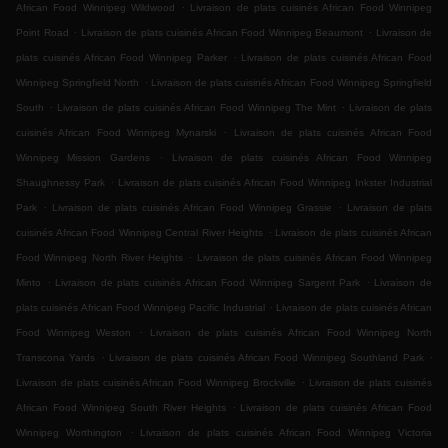
.
African Food Winnipeg Wildwood
Livraison de plats cuisinés African Food Winnipeg
.
.
Point Road
Livraison de plats cuisinés African Food Winnipeg Beaumont
Livraison de
.
plats cuisinés African Food Winnipeg Parker
Livraison de plats cuisinés African Food
.
Winnipeg Springfield North
Livraison de plats cuisinés African Food Winnipeg Springfield
.
.
South
Livraison de plats cuisinés African Food Winnipeg The Mint
Livraison de plats
.
cuisinés African Food Winnipeg Mynarski
Livraison de plats cuisinés African Food
.
Winnipeg Mission Gardens
Livraison de plats cuisinés African Food Winnipeg
.
Shaughnessy Park
Livraison de plats cuisinés African Food Winnipeg Inkster Industrial
.
.
Park
Livraison de plats cuisinés African Food Winnipeg Grassie
Livraison de plats
.
cuisinés African Food Winnipeg Central River Heights
Livraison de plats cuisinés African
.
Food Winnipeg North River Heights
Livraison de plats cuisinés African Food Winnipeg
.
.
Minto
Livraison de plats cuisinés African Food Winnipeg Sargent Park
Livraison de
.
plats cuisinés African Food Winnipeg Pacific Industrial
Livraison de plats cuisinés African
.
Food Winnipeg Weston
Livraison de plats cuisinés African Food Winnipeg North
.
.
Transcona Yards
Livraison de plats cuisinés African Food Winnipeg Southland Park
.
Livraison de plats cuisinés African Food Winnipeg Brockville
Livraison de plats cuisinés
.
African Food Winnipeg South River Heights
Livraison de plats cuisinés African Food
.
Winnipeg Worthington
Livraison de plats cuisinés African Food Winnipeg Victoria