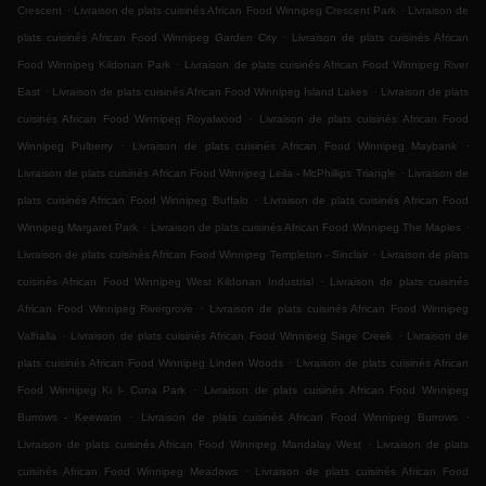
.
.
Crescent
Livraison de plats cuisinés African Food Winnipeg Crescent Park
Livraison de
.
plats cuisinés African Food Winnipeg Garden City
Livraison de plats cuisinés African
.
Food Winnipeg Kildonan Park
Livraison de plats cuisinés African Food Winnipeg River
.
.
East
Livraison de plats cuisinés African Food Winnipeg Island Lakes
Livraison de plats
.
cuisinés African Food Winnipeg Royalwood
Livraison de plats cuisinés African Food
.
.
Winnipeg Pulberry
Livraison de plats cuisinés African Food Winnipeg Maybank
.
Livraison de plats cuisinés African Food Winnipeg Leila - McPhillips Triangle
Livraison de
.
plats cuisinés African Food Winnipeg Buffalo
Livraison de plats cuisinés African Food
.
.
Winnipeg Margaret Park
Livraison de plats cuisinés African Food Winnipeg The Maples
.
Livraison de plats cuisinés African Food Winnipeg Templeton - Sinclair
Livraison de plats
.
cuisinés African Food Winnipeg West Kildonan Industrial
Livraison de plats cuisinés
.
African Food Winnipeg Rivergrove
Livraison de plats cuisinés African Food Winnipeg
.
.
Valhalla
Livraison de plats cuisinés African Food Winnipeg Sage Creek
Livraison de
.
plats cuisinés African Food Winnipeg Linden Woods
Livraison de plats cuisinés African
.
Food Winnipeg Ki l- Cona Park
Livraison de plats cuisinés African Food Winnipeg
.
.
Burrows - Keewatin
Livraison de plats cuisinés African Food Winnipeg Burrows
.
Livraison de plats cuisinés African Food Winnipeg Mandalay West
Livraison de plats
.
cuisinés African Food Winnipeg Meadows
Livraison de plats cuisinés African Food