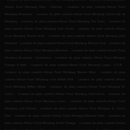
.
African Food Winnipeg River - Osborne
Livraison de plats cuisinés African Food
.
Winnipeg Downtown
Livraison de plats cuisinés African Food Winnipeg Centre-ville de
.
.
Winnipeg
Livraison de plats cuisinés African Food Winnipeg The Forks
Livraison de
.
plats cuisinés African Food Winnipeg Civic Centre
Livraison de plats cuisinés African
.
Food Winnipeg Munroe East
Livraison de plats cuisinés African Food Winnipeg East
.
.
Elmwood
Livraison de plats cuisinés African Food Winnipeg Windsor Park
Livraison de
.
plats cuisinés African Food Winnipeg Riverview
Livraison de plats cuisinés African Food
.
Winnipeg Broadway - Assiniboine
Livraison de plats cuisinés African Food Winnipeg
.
.
Portage & Main
Livraison de plats cuisinés African Food Winnipeg Logan - C.P.R.
.
Livraison de plats cuisinés African Food Winnipeg Munroe West
Livraison de plats
.
cuisinés African Food Winnipeg Lord Selkirk Park
Livraison de plats cuisinés African
.
Food Winnipeg William Whyte
Livraison de plats cuisinés African Food Winnipeg St.
.
.
John's
Livraison de plats cuisinés African Food Winnipeg Saint-Johns
Livraison de
.
plats cuisinés African Food Winnipeg Luxton
Livraison de plats cuisinés African Food
.
Winnipeg Lord Roberts
Livraison de plats cuisinés African Food Winnipeg St. John's
.
.
Park
Livraison de plats cuisinés African Food Winnipeg Kildonan Drive
Livraison de
.
plats cuisinés African Food Winnipeg South Portage
Livraison de plats cuisinés African
.