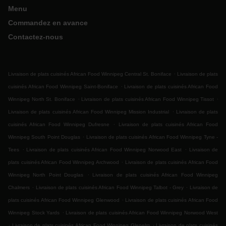
Menu
Commandez en avance
Contactez-nous
.
Livraison de plats cuisinés African Food Winnipeg Central St. Boniface
Livraison de plats
.
cuisinés African Food Winnipeg Saint-Boniface
Livraison de plats cuisinés African Food
.
.
Winnipeg North St. Boniface
Livraison de plats cuisinés African Food Winnipeg Tissot
.
Livraison de plats cuisinés African Food Winnipeg Mission Industrial
Livraison de plats
.
cuisinés African Food Winnipeg Dufresne
Livraison de plats cuisinés African Food
.
Winnipeg South Point Douglas
Livraison de plats cuisinés African Food Winnipeg Tyne -
.
.
Tees
Livraison de plats cuisinés African Food Winnipeg Norwood East
Livraison de
.
plats cuisinés African Food Winnipeg Archwood
Livraison de plats cuisinés African Food
.
Winnipeg North Point Douglas
Livraison de plats cuisinés African Food Winnipeg
.
.
Chalmers
Livraison de plats cuisinés African Food Winnipeg Talbot - Grey
Livraison de
.
plats cuisinés African Food Winnipeg Glenwood
Livraison de plats cuisinés African Food
.
Winnipeg Stock Yards
Livraison de plats cuisinés African Food Winnipeg Norwood West
.
.
Livraison de plats cuisinés African Food Winnipeg Glenelm
Livraison de plats cuisinés