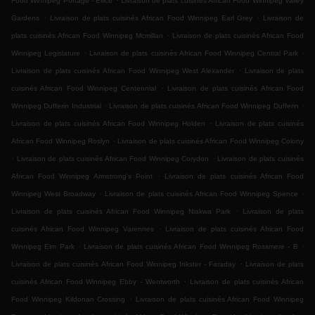
Food Winnipeg Portage - Ellice
Livraison de plats cuisinés African Food Winnipeg Valley
.
.
Gardens
Livraison de plats cuisinés African Food Winnipeg Earl Grey
Livraison de
.
plats cuisinés African Food Winnipeg Mcmillan
Livraison de plats cuisinés African Food
.
.
Winnipeg Legislature
Livraison de plats cuisinés African Food Winnipeg Central Park
.
Livraison de plats cuisinés African Food Winnipeg West Alexander
Livraison de plats
.
cuisinés African Food Winnipeg Centennial
Livraison de plats cuisinés African Food
.
.
Winnipeg Dufferin Industrial
Livraison de plats cuisinés African Food Winnipeg Dufferin
.
Livraison de plats cuisinés African Food Winnipeg Holden
Livraison de plats cuisinés
.
African Food Winnipeg Roslyn
Livraison de plats cuisinés African Food Winnipeg Colony
.
.
Livraison de plats cuisinés African Food Winnipeg Corydon
Livraison de plats cuisinés
.
African Food Winnipeg Armstrong's Point
Livraison de plats cuisinés African Food
.
.
Winnipeg West Broadway
Livraison de plats cuisinés African Food Winnipeg Spence
.
Livraison de plats cuisinés African Food Winnipeg Niakwa Park
Livraison de plats
.
cuisinés African Food Winnipeg Varennes
Livraison de plats cuisinés African Food
.
.
Winnipeg Elm Park
Livraison de plats cuisinés African Food Winnipeg Rossmere - B
.
Livraison de plats cuisinés African Food Winnipeg Inkster - Faraday
Livraison de plats
.
cuisinés African Food Winnipeg Ebby - Wentworth
Livraison de plats cuisinés African
.
Food Winnipeg Kildonan Crossing
Livraison de plats cuisinés African Food Winnipeg
.
.