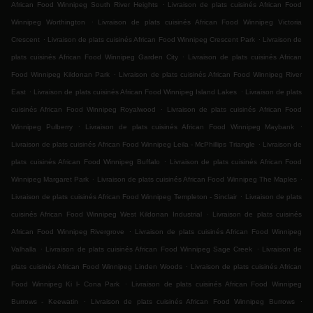
.
African Food Winnipeg South River Heights
Livraison de plats cuisinés African Food
.
Winnipeg Worthington
Livraison de plats cuisinés African Food Winnipeg Victoria
.
.
Crescent
Livraison de plats cuisinés African Food Winnipeg Crescent Park
Livraison de
.
plats cuisinés African Food Winnipeg Garden City
Livraison de plats cuisinés African
.
Food Winnipeg Kildonan Park
Livraison de plats cuisinés African Food Winnipeg River
.
.
East
Livraison de plats cuisinés African Food Winnipeg Island Lakes
Livraison de plats
.
cuisinés African Food Winnipeg Royalwood
Livraison de plats cuisinés African Food
.
.
Winnipeg Pulberry
Livraison de plats cuisinés African Food Winnipeg Maybank
.
Livraison de plats cuisinés African Food Winnipeg Leila - McPhillips Triangle
Livraison de
.
plats cuisinés African Food Winnipeg Buffalo
Livraison de plats cuisinés African Food
.
.
Winnipeg Margaret Park
Livraison de plats cuisinés African Food Winnipeg The Maples
.
Livraison de plats cuisinés African Food Winnipeg Templeton - Sinclair
Livraison de plats
.
cuisinés African Food Winnipeg West Kildonan Industrial
Livraison de plats cuisinés
.
African Food Winnipeg Rivergrove
Livraison de plats cuisinés African Food Winnipeg
.
.
Valhalla
Livraison de plats cuisinés African Food Winnipeg Sage Creek
Livraison de
.
plats cuisinés African Food Winnipeg Linden Woods
Livraison de plats cuisinés African
.
Food Winnipeg Ki l- Cona Park
Livraison de plats cuisinés African Food Winnipeg
.
.
Burrows - Keewatin
Livraison de plats cuisinés African Food Winnipeg Burrows