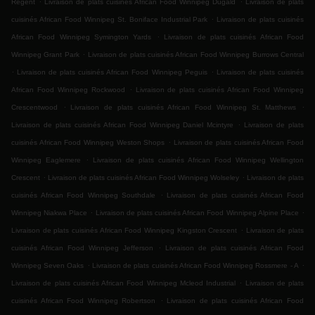
Regent
Livraison de plats cuisinés African Food Winnipeg Dugald
Livraison de plats
.
cuisinés African Food Winnipeg St. Boniface Industrial Park
Livraison de plats cuisinés
.
African Food Winnipeg Symington Yards
Livraison de plats cuisinés African Food
.
Winnipeg Grant Park
Livraison de plats cuisinés African Food Winnipeg Burrows Central
.
.
Livraison de plats cuisinés African Food Winnipeg Peguis
Livraison de plats cuisinés
.
African Food Winnipeg Rockwood
Livraison de plats cuisinés African Food Winnipeg
.
.
Crescentwood
Livraison de plats cuisinés African Food Winnipeg St. Matthews
.
Livraison de plats cuisinés African Food Winnipeg Daniel Mcintyre
Livraison de plats
.
cuisinés African Food Winnipeg Weston Shops
Livraison de plats cuisinés African Food
.
Winnipeg Eaglemere
Livraison de plats cuisinés African Food Winnipeg Wellington
.
.
Crescent
Livraison de plats cuisinés African Food Winnipeg Wolseley
Livraison de plats
.
cuisinés African Food Winnipeg Southdale
Livraison de plats cuisinés African Food
.
.
Winnipeg Niakwa Place
Livraison de plats cuisinés African Food Winnipeg Alpine Place
.
Livraison de plats cuisinés African Food Winnipeg Kingston Crescent
Livraison de plats
.
cuisinés African Food Winnipeg Jefferson
Livraison de plats cuisinés African Food
.
.
Winnipeg Seven Oaks
Livraison de plats cuisinés African Food Winnipeg Rossmere - A
.
Livraison de plats cuisinés African Food Winnipeg Mcleod Industrial
Livraison de plats
.
cuisinés African Food Winnipeg Robertson
Livraison de plats cuisinés African Food