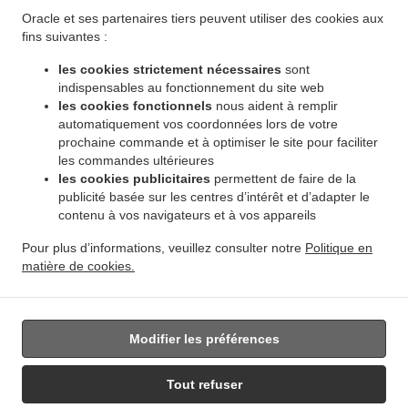
.
Livraison de plats cuisinés African Food Winnipeg Dakota Crossing
Livraison de plats
Oracle et ses partenaires tiers peuvent utiliser des cookies aux
.
cuisinés African Food Winnipeg Vista
Livraison de plats cuisinés African Food Winnipeg
fins suivantes :
.
.
Pembina Strip
Livraison de plats cuisinés African Food Winnipeg Amber Trails
Livraison
les cookies strictement nécessaires
sont
.
de plats cuisinés African Food Winnipeg Rosser - Old Kildonan
Livraison de plats
indispensables au fonctionnement du site web
.
cuisinés African Food Winnipeg River Park South
Livraison de plats cuisinés African
les cookies fonctionnels
nous aident à remplir
.
automatiquement vos coordonnées lors de votre
Food Winnipeg Powerview
Livraison de plats cuisinés African Food Winnipeg
prochaine commande et à optimiser le site pour faciliter
.
.
Middlechurch
Livraison de plats cuisinés African Food Winnipeg Vermette
Livraison de
les commandes ultérieures
.
plats cuisinés African Food Winnipeg
Livraison de plats cuisinés African Food West Saint
les cookies publicitaires
permettent de faire de la
.
.
Paul
Livraison de plats cuisinés African Food East Saint Paul Ki l- Cona Park
Livraison
publicité basée sur les centres d’intérêt et d’adapter le
.
contenu à vos navigateurs et à vos appareils
de plats cuisinés African Food East Saint Paul
Livraison de plats cuisinés African Food
.
.
Oakbank
Livraison de plats cuisinés African Food Sunnyside
Livraison de plats
Pour plus d’informations, veuillez consulter notre
Politique en
.
.
cuisinés African Food Traverse Bay
Livraison de plats cuisinés African Food Navin
matière de cookies.
.
Livraison de plats cuisinés African Food Dugald
Livraison de plats cuisinés African Food
.
Springfield
Livraison de nourriture à emporter
Modifier les préférences
Tout refuser