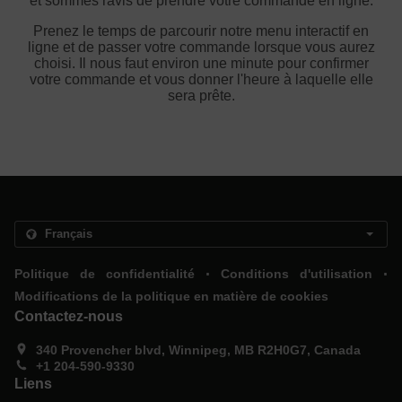
et sommes ravis de prendre votre commande en ligne.
Prenez le temps de parcourir notre menu interactif en
ligne et de passer votre commande lorsque vous aurez
choisi. Il nous faut environ une minute pour confirmer
votre commande et vous donner l'heure à laquelle elle
sera prête.
.
.
Politique de confidentialité
Conditions d'utilisation
Modifications de la politique en matière de cookies
Contactez-nous
340 Provencher blvd, Winnipeg, MB R2H0G7, Canada
+1 204-590-9330
Liens