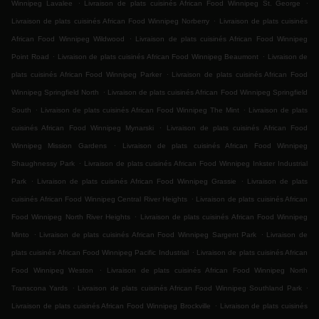
.
.
Winnipeg Lavalee
Livraison de plats cuisinés African Food Winnipeg St. George
.
Livraison de plats cuisinés African Food Winnipeg Norberry
Livraison de plats cuisinés
.
African Food Winnipeg Wildwood
Livraison de plats cuisinés African Food Winnipeg
.
.
Point Road
Livraison de plats cuisinés African Food Winnipeg Beaumont
Livraison de
.
plats cuisinés African Food Winnipeg Parker
Livraison de plats cuisinés African Food
.
Winnipeg Springfield North
Livraison de plats cuisinés African Food Winnipeg Springfield
.
.
South
Livraison de plats cuisinés African Food Winnipeg The Mint
Livraison de plats
.
cuisinés African Food Winnipeg Mynarski
Livraison de plats cuisinés African Food
.
Winnipeg Mission Gardens
Livraison de plats cuisinés African Food Winnipeg
.
Shaughnessy Park
Livraison de plats cuisinés African Food Winnipeg Inkster Industrial
.
.
Park
Livraison de plats cuisinés African Food Winnipeg Grassie
Livraison de plats
.
cuisinés African Food Winnipeg Central River Heights
Livraison de plats cuisinés African
.
Food Winnipeg North River Heights
Livraison de plats cuisinés African Food Winnipeg
.
.
Minto
Livraison de plats cuisinés African Food Winnipeg Sargent Park
Livraison de
.
plats cuisinés African Food Winnipeg Pacific Industrial
Livraison de plats cuisinés African
.
Food Winnipeg Weston
Livraison de plats cuisinés African Food Winnipeg North
.
.
Transcona Yards
Livraison de plats cuisinés African Food Winnipeg Southland Park
.
Livraison de plats cuisinés African Food Winnipeg Brockville
Livraison de plats cuisinés