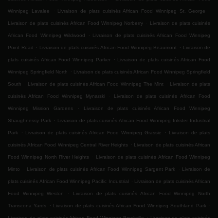
.
.
Winnipeg Lavalee
Livraison de plats cuisinés African Food Winnipeg St. George
.
Livraison de plats cuisinés African Food Winnipeg Norberry
Livraison de plats cuisinés
.
African Food Winnipeg Wildwood
Livraison de plats cuisinés African Food Winnipeg
.
.
Point Road
Livraison de plats cuisinés African Food Winnipeg Beaumont
Livraison de
.
plats cuisinés African Food Winnipeg Parker
Livraison de plats cuisinés African Food
.
Winnipeg Springfield North
Livraison de plats cuisinés African Food Winnipeg Springfield
.
.
South
Livraison de plats cuisinés African Food Winnipeg The Mint
Livraison de plats
.
cuisinés African Food Winnipeg Mynarski
Livraison de plats cuisinés African Food
.
Winnipeg Mission Gardens
Livraison de plats cuisinés African Food Winnipeg
.
Shaughnessy Park
Livraison de plats cuisinés African Food Winnipeg Inkster Industrial
.
.
Park
Livraison de plats cuisinés African Food Winnipeg Grassie
Livraison de plats
.
cuisinés African Food Winnipeg Central River Heights
Livraison de plats cuisinés African
.
Food Winnipeg North River Heights
Livraison de plats cuisinés African Food Winnipeg
.
.
Minto
Livraison de plats cuisinés African Food Winnipeg Sargent Park
Livraison de
.
plats cuisinés African Food Winnipeg Pacific Industrial
Livraison de plats cuisinés African
.
Food Winnipeg Weston
Livraison de plats cuisinés African Food Winnipeg North
.
.
Transcona Yards
Livraison de plats cuisinés African Food Winnipeg Southland Park
.
Livraison de plats cuisinés African Food Winnipeg Brockville
Livraison de plats cuisinés