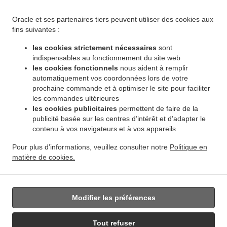
.
.
Winnipeg Leila North
Livraison de plats cuisinés African Food Winnipeg Riverbend
.
Livraison de plats cuisinés African Food Winnipeg Dakota Crossing
Livraison de plats
Oracle et ses partenaires tiers peuvent utiliser des cookies aux
.
cuisinés African Food Winnipeg Vista
Livraison de plats cuisinés African Food Winnipeg
fins suivantes :
.
.
Pembina Strip
Livraison de plats cuisinés African Food Winnipeg Amber Trails
Livraison
les cookies strictement nécessaires
sont
.
de plats cuisinés African Food Winnipeg Rosser - Old Kildonan
Livraison de plats
indispensables au fonctionnement du site web
.
cuisinés African Food Winnipeg River Park South
Livraison de plats cuisinés African
les cookies fonctionnels
nous aident à remplir
.
automatiquement vos coordonnées lors de votre
Food Winnipeg Powerview
Livraison de plats cuisinés African Food Winnipeg
prochaine commande et à optimiser le site pour faciliter
.
.
Middlechurch
Livraison de plats cuisinés African Food Winnipeg Vermette
Livraison de
les commandes ultérieures
.
plats cuisinés African Food Winnipeg
Livraison de plats cuisinés African Food West Saint
les cookies publicitaires
permettent de faire de la
.
.
Paul
Livraison de plats cuisinés African Food East Saint Paul Ki l- Cona Park
Livraison
publicité basée sur les centres d’intérêt et d’adapter le
.
contenu à vos navigateurs et à vos appareils
de plats cuisinés African Food East Saint Paul
Livraison de plats cuisinés African Food
.
.
Oakbank
Livraison de plats cuisinés African Food Sunnyside
Livraison de plats
Pour plus d’informations, veuillez consulter notre
Politique en
.
.
cuisinés African Food Traverse Bay
Livraison de plats cuisinés African Food Navin
matière de cookies.
.
Livraison de plats cuisinés African Food Dugald
Livraison de plats cuisinés African Food
.
Springfield
Livraison de nourriture à emporter
Modifier les préférences
Tout refuser