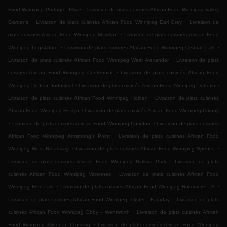
.
Food Winnipeg Portage - Ellice
Livraison de plats cuisinés African Food Winnipeg Valley
.
.
Gardens
Livraison de plats cuisinés African Food Winnipeg Earl Grey
Livraison de
.
plats cuisinés African Food Winnipeg Mcmillan
Livraison de plats cuisinés African Food
.
.
Winnipeg Legislature
Livraison de plats cuisinés African Food Winnipeg Central Park
.
Livraison de plats cuisinés African Food Winnipeg West Alexander
Livraison de plats
.
cuisinés African Food Winnipeg Centennial
Livraison de plats cuisinés African Food
.
.
Winnipeg Dufferin Industrial
Livraison de plats cuisinés African Food Winnipeg Dufferin
.
Livraison de plats cuisinés African Food Winnipeg Holden
Livraison de plats cuisinés
.
African Food Winnipeg Roslyn
Livraison de plats cuisinés African Food Winnipeg Colony
.
.
Livraison de plats cuisinés African Food Winnipeg Corydon
Livraison de plats cuisinés
.
African Food Winnipeg Armstrong's Point
Livraison de plats cuisinés African Food
.
.
Winnipeg West Broadway
Livraison de plats cuisinés African Food Winnipeg Spence
.
Livraison de plats cuisinés African Food Winnipeg Niakwa Park
Livraison de plats
.
cuisinés African Food Winnipeg Varennes
Livraison de plats cuisinés African Food
.
.
Winnipeg Elm Park
Livraison de plats cuisinés African Food Winnipeg Rossmere - B
.
Livraison de plats cuisinés African Food Winnipeg Inkster - Faraday
Livraison de plats
.
cuisinés African Food Winnipeg Ebby - Wentworth
Livraison de plats cuisinés African
.
Food Winnipeg Kildonan Crossing
Livraison de plats cuisinés African Food Winnipeg