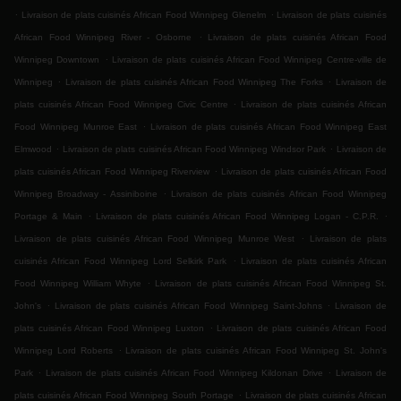
.
.
Livraison de plats cuisinés African Food Winnipeg Glenelm
Livraison de plats cuisinés
.
African Food Winnipeg River - Osborne
Livraison de plats cuisinés African Food
.
Winnipeg Downtown
Livraison de plats cuisinés African Food Winnipeg Centre-ville de
.
.
Winnipeg
Livraison de plats cuisinés African Food Winnipeg The Forks
Livraison de
.
plats cuisinés African Food Winnipeg Civic Centre
Livraison de plats cuisinés African
.
Food Winnipeg Munroe East
Livraison de plats cuisinés African Food Winnipeg East
.
.
Elmwood
Livraison de plats cuisinés African Food Winnipeg Windsor Park
Livraison de
.
plats cuisinés African Food Winnipeg Riverview
Livraison de plats cuisinés African Food
.
Winnipeg Broadway - Assiniboine
Livraison de plats cuisinés African Food Winnipeg
.
.
Portage & Main
Livraison de plats cuisinés African Food Winnipeg Logan - C.P.R.
.
Livraison de plats cuisinés African Food Winnipeg Munroe West
Livraison de plats
.
cuisinés African Food Winnipeg Lord Selkirk Park
Livraison de plats cuisinés African
.
Food Winnipeg William Whyte
Livraison de plats cuisinés African Food Winnipeg St.
.
.
John's
Livraison de plats cuisinés African Food Winnipeg Saint-Johns
Livraison de
.
plats cuisinés African Food Winnipeg Luxton
Livraison de plats cuisinés African Food
.
Winnipeg Lord Roberts
Livraison de plats cuisinés African Food Winnipeg St. John's
.
.
Park
Livraison de plats cuisinés African Food Winnipeg Kildonan Drive
Livraison de
.
plats cuisinés African Food Winnipeg South Portage
Livraison de plats cuisinés African