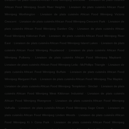
.
African Food Winnipeg South River Heights
Livraison de plats cuisinés African Food
.
Winnipeg Worthington
Livraison de plats cuisinés African Food Winnipeg Victoria
.
.
Crescent
Livraison de plats cuisinés African Food Winnipeg Crescent Park
Livraison de
.
plats cuisinés African Food Winnipeg Garden City
Livraison de plats cuisinés African
.
Food Winnipeg Kildonan Park
Livraison de plats cuisinés African Food Winnipeg River
.
.
East
Livraison de plats cuisinés African Food Winnipeg Island Lakes
Livraison de plats
.
cuisinés African Food Winnipeg Royalwood
Livraison de plats cuisinés African Food
.
.
Winnipeg Pulberry
Livraison de plats cuisinés African Food Winnipeg Maybank
.
Livraison de plats cuisinés African Food Winnipeg Leila - McPhillips Triangle
Livraison de
.
plats cuisinés African Food Winnipeg Buffalo
Livraison de plats cuisinés African Food
.
.
Winnipeg Margaret Park
Livraison de plats cuisinés African Food Winnipeg The Maples
.
Livraison de plats cuisinés African Food Winnipeg Templeton - Sinclair
Livraison de plats
.
cuisinés African Food Winnipeg West Kildonan Industrial
Livraison de plats cuisinés
.
African Food Winnipeg Rivergrove
Livraison de plats cuisinés African Food Winnipeg
.
.
Valhalla
Livraison de plats cuisinés African Food Winnipeg Sage Creek
Livraison de
.
plats cuisinés African Food Winnipeg Linden Woods
Livraison de plats cuisinés African
.
Food Winnipeg Ki l- Cona Park
Livraison de plats cuisinés African Food Winnipeg
.
.