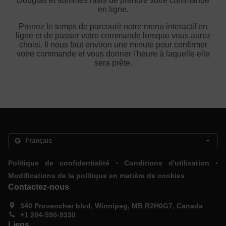
Douglas et sommes ravis de prendre votre commande
en ligne.
Prenez le temps de parcourir notre menu interactif en
ligne et de passer votre commande lorsque vous aurez
choisi. Il nous faut environ une minute pour confirmer
votre commande et vous donner l'heure à laquelle elle
sera prête.
.
.
Politique de confidentialité
Conditions d'utilisation
Modifications de la politique en matière de cookies
Contactez-nous
340 Provencher blvd, Winnipeg, MB R2H0G7, Canada
+1 204-590-9330
Liens