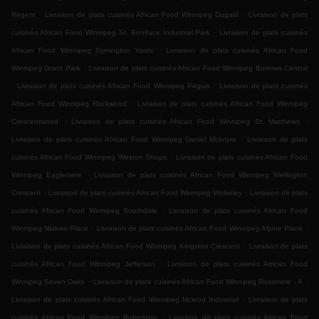
.
.
Regent
Livraison de plats cuisinés African Food Winnipeg Dugald
Livraison de plats
.
cuisinés African Food Winnipeg St. Boniface Industrial Park
Livraison de plats cuisinés
.
African Food Winnipeg Symington Yards
Livraison de plats cuisinés African Food
.
Winnipeg Grant Park
Livraison de plats cuisinés African Food Winnipeg Burrows Central
.
.
Livraison de plats cuisinés African Food Winnipeg Peguis
Livraison de plats cuisinés
.
African Food Winnipeg Rockwood
Livraison de plats cuisinés African Food Winnipeg
.
.
Crescentwood
Livraison de plats cuisinés African Food Winnipeg St. Matthews
.
Livraison de plats cuisinés African Food Winnipeg Daniel Mcintyre
Livraison de plats
.
cuisinés African Food Winnipeg Weston Shops
Livraison de plats cuisinés African Food
.
Winnipeg Eaglemere
Livraison de plats cuisinés African Food Winnipeg Wellington
.
.
Crescent
Livraison de plats cuisinés African Food Winnipeg Wolseley
Livraison de plats
.
cuisinés African Food Winnipeg Southdale
Livraison de plats cuisinés African Food
.
.
Winnipeg Niakwa Place
Livraison de plats cuisinés African Food Winnipeg Alpine Place
.
Livraison de plats cuisinés African Food Winnipeg Kingston Crescent
Livraison de plats
.
cuisinés African Food Winnipeg Jefferson
Livraison de plats cuisinés African Food
.
.
Winnipeg Seven Oaks
Livraison de plats cuisinés African Food Winnipeg Rossmere - A
.
Livraison de plats cuisinés African Food Winnipeg Mcleod Industrial
Livraison de plats
.
cuisinés African Food Winnipeg Robertson
Livraison de plats cuisinés African Food