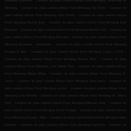
Winnipeg Downtown
Livraison de plats cuisinés African Food Winnipeg Centre-ville de
.
.
Winnipeg
Livraison de plats cuisinés African Food Winnipeg The Forks
Livraison de
.
plats cuisinés African Food Winnipeg Civic Centre
Livraison de plats cuisinés African
.
Food Winnipeg Munroe East
Livraison de plats cuisinés African Food Winnipeg East
.
.
Elmwood
Livraison de plats cuisinés African Food Winnipeg Windsor Park
Livraison de
.
plats cuisinés African Food Winnipeg Riverview
Livraison de plats cuisinés African Food
.
Winnipeg Broadway - Assiniboine
Livraison de plats cuisinés African Food Winnipeg
.
.
Portage & Main
Livraison de plats cuisinés African Food Winnipeg Logan - C.P.R.
.
Livraison de plats cuisinés African Food Winnipeg Munroe West
Livraison de plats
.
cuisinés African Food Winnipeg Lord Selkirk Park
Livraison de plats cuisinés African
.
Food Winnipeg William Whyte
Livraison de plats cuisinés African Food Winnipeg St.
.
.
John's
Livraison de plats cuisinés African Food Winnipeg Saint-Johns
Livraison de
.
plats cuisinés African Food Winnipeg Luxton
Livraison de plats cuisinés African Food
.
Winnipeg Lord Roberts
Livraison de plats cuisinés African Food Winnipeg St. John's
.
.
Park
Livraison de plats cuisinés African Food Winnipeg Kildonan Drive
Livraison de
.
plats cuisinés African Food Winnipeg South Portage
Livraison de plats cuisinés African
.
Food Winnipeg Portage - Ellice
Livraison de plats cuisinés African Food Winnipeg Valley
.
.
Gardens
Livraison de plats cuisinés African Food Winnipeg Earl Grey
Livraison de