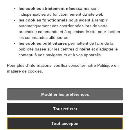
.
.
Pembina Strip
Livraison de plats cuisinés African Food Winnipeg Amber Trails
Livraison
les cookies strictement nécessaires
sont
.
de plats cuisinés African Food Winnipeg Rosser - Old Kildonan
Livraison de plats
indispensables au fonctionnement du site web
.
cuisinés African Food Winnipeg River Park South
Livraison de plats cuisinés African
les cookies fonctionnels
nous aident à remplir
.
automatiquement vos coordonnées lors de votre
Food Winnipeg Powerview
Livraison de plats cuisinés African Food Winnipeg
prochaine commande et à optimiser le site pour faciliter
.
.
Middlechurch
Livraison de plats cuisinés African Food Winnipeg Vermette
Livraison de
les commandes ultérieures
.
plats cuisinés African Food Winnipeg
Livraison de plats cuisinés African Food West Saint
les cookies publicitaires
permettent de faire de la
.
.
Paul
Livraison de plats cuisinés African Food East Saint Paul Ki l- Cona Park
Livraison
publicité basée sur les centres d’intérêt et d’adapter le
.
contenu à vos navigateurs et à vos appareils
de plats cuisinés African Food East Saint Paul
Livraison de plats cuisinés African Food
.
.
Oakbank
Livraison de plats cuisinés African Food Sunnyside
Livraison de plats
Pour plus d’informations, veuillez consulter notre
Politique en
.
.
cuisinés African Food Traverse Bay
Livraison de plats cuisinés African Food Navin
matière de cookies.
.
Livraison de plats cuisinés African Food Dugald
Livraison de plats cuisinés African Food
.
Springfield
Livraison de nourriture à emporter
Modifier les préférences
Tout refuser
Tout accepter