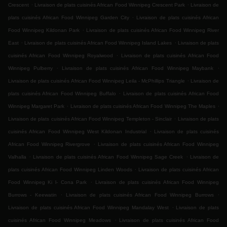
.
.
Crescent
Livraison de plats cuisinés African Food Winnipeg Crescent Park
Livraison de
.
plats cuisinés African Food Winnipeg Garden City
Livraison de plats cuisinés African
.
Food Winnipeg Kildonan Park
Livraison de plats cuisinés African Food Winnipeg River
.
.
East
Livraison de plats cuisinés African Food Winnipeg Island Lakes
Livraison de plats
.
cuisinés African Food Winnipeg Royalwood
Livraison de plats cuisinés African Food
.
.
Winnipeg Pulberry
Livraison de plats cuisinés African Food Winnipeg Maybank
.
Livraison de plats cuisinés African Food Winnipeg Leila - McPhillips Triangle
Livraison de
.
plats cuisinés African Food Winnipeg Buffalo
Livraison de plats cuisinés African Food
.
.
Winnipeg Margaret Park
Livraison de plats cuisinés African Food Winnipeg The Maples
.
Livraison de plats cuisinés African Food Winnipeg Templeton - Sinclair
Livraison de plats
.
cuisinés African Food Winnipeg West Kildonan Industrial
Livraison de plats cuisinés
.
African Food Winnipeg Rivergrove
Livraison de plats cuisinés African Food Winnipeg
.
.
Valhalla
Livraison de plats cuisinés African Food Winnipeg Sage Creek
Livraison de
.
plats cuisinés African Food Winnipeg Linden Woods
Livraison de plats cuisinés African
.
Food Winnipeg Ki l- Cona Park
Livraison de plats cuisinés African Food Winnipeg
.
.
Burrows - Keewatin
Livraison de plats cuisinés African Food Winnipeg Burrows
.
Livraison de plats cuisinés African Food Winnipeg Mandalay West
Livraison de plats
.
cuisinés African Food Winnipeg Meadows
Livraison de plats cuisinés African Food