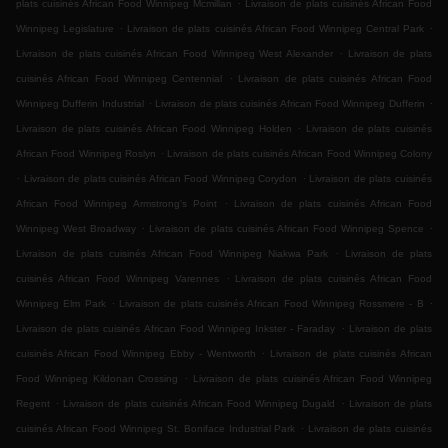
.
plats cuisinés African Food Winnipeg Mcmillan
Livraison de plats cuisinés African Food
.
.
Winnipeg Legislature
Livraison de plats cuisinés African Food Winnipeg Central Park
.
Livraison de plats cuisinés African Food Winnipeg West Alexander
Livraison de plats
.
cuisinés African Food Winnipeg Centennial
Livraison de plats cuisinés African Food
.
.
Winnipeg Dufferin Industrial
Livraison de plats cuisinés African Food Winnipeg Dufferin
.
Livraison de plats cuisinés African Food Winnipeg Holden
Livraison de plats cuisinés
.
African Food Winnipeg Roslyn
Livraison de plats cuisinés African Food Winnipeg Colony
.
.
Livraison de plats cuisinés African Food Winnipeg Corydon
Livraison de plats cuisinés
.
African Food Winnipeg Armstrong's Point
Livraison de plats cuisinés African Food
.
.
Winnipeg West Broadway
Livraison de plats cuisinés African Food Winnipeg Spence
.
Livraison de plats cuisinés African Food Winnipeg Niakwa Park
Livraison de plats
.
cuisinés African Food Winnipeg Varennes
Livraison de plats cuisinés African Food
.
.
Winnipeg Elm Park
Livraison de plats cuisinés African Food Winnipeg Rossmere - B
.
Livraison de plats cuisinés African Food Winnipeg Inkster - Faraday
Livraison de plats
.
cuisinés African Food Winnipeg Ebby - Wentworth
Livraison de plats cuisinés African
.
Food Winnipeg Kildonan Crossing
Livraison de plats cuisinés African Food Winnipeg
.
.
Regent
Livraison de plats cuisinés African Food Winnipeg Dugald
Livraison de plats
.
cuisinés African Food Winnipeg St. Boniface Industrial Park
Livraison de plats cuisinés