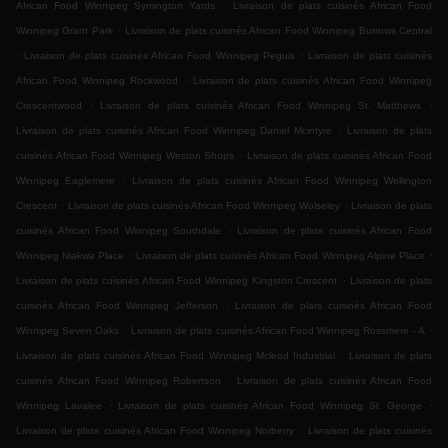
.
African Food Winnipeg Symington Yards
Livraison de plats cuisinés African Food
.
Winnipeg Grant Park
Livraison de plats cuisinés African Food Winnipeg Burrows Central
.
.
Livraison de plats cuisinés African Food Winnipeg Peguis
Livraison de plats cuisinés
.
African Food Winnipeg Rockwood
Livraison de plats cuisinés African Food Winnipeg
.
.
Crescentwood
Livraison de plats cuisinés African Food Winnipeg St. Matthews
.
Livraison de plats cuisinés African Food Winnipeg Daniel Mcintyre
Livraison de plats
.
cuisinés African Food Winnipeg Weston Shops
Livraison de plats cuisinés African Food
.
Winnipeg Eaglemere
Livraison de plats cuisinés African Food Winnipeg Wellington
.
.
Crescent
Livraison de plats cuisinés African Food Winnipeg Wolseley
Livraison de plats
.
cuisinés African Food Winnipeg Southdale
Livraison de plats cuisinés African Food
.
.
Winnipeg Niakwa Place
Livraison de plats cuisinés African Food Winnipeg Alpine Place
.
Livraison de plats cuisinés African Food Winnipeg Kingston Crescent
Livraison de plats
.
cuisinés African Food Winnipeg Jefferson
Livraison de plats cuisinés African Food
.
.
Winnipeg Seven Oaks
Livraison de plats cuisinés African Food Winnipeg Rossmere - A
.
Livraison de plats cuisinés African Food Winnipeg Mcleod Industrial
Livraison de plats
.
cuisinés African Food Winnipeg Robertson
Livraison de plats cuisinés African Food
.
.
Winnipeg Lavalee
Livraison de plats cuisinés African Food Winnipeg St. George
.
Livraison de plats cuisinés African Food Winnipeg Norberry
Livraison de plats cuisinés