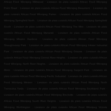
.
African Food Winnipeg Wildwood
Livraison de plats cuisinés African Food Winnipeg
.
.
Point Road
Livraison de plats cuisinés African Food Winnipeg Beaumont
Livraison de
.
plats cuisinés African Food Winnipeg Parker
Livraison de plats cuisinés African Food
.
Winnipeg Springfield North
Livraison de plats cuisinés African Food Winnipeg Springfield
.
.
South
Livraison de plats cuisinés African Food Winnipeg The Mint
Livraison de plats
.
cuisinés African Food Winnipeg Mynarski
Livraison de plats cuisinés African Food
.
Winnipeg Mission Gardens
Livraison de plats cuisinés African Food Winnipeg
.
Shaughnessy Park
Livraison de plats cuisinés African Food Winnipeg Inkster Industrial
.
.
Park
Livraison de plats cuisinés African Food Winnipeg Grassie
Livraison de plats
.
cuisinés African Food Winnipeg Central River Heights
Livraison de plats cuisinés African
.
Food Winnipeg North River Heights
Livraison de plats cuisinés African Food Winnipeg
.
.
Minto
Livraison de plats cuisinés African Food Winnipeg Sargent Park
Livraison de
.
plats cuisinés African Food Winnipeg Pacific Industrial
Livraison de plats cuisinés African
.
Food Winnipeg Weston
Livraison de plats cuisinés African Food Winnipeg North
.
.
Transcona Yards
Livraison de plats cuisinés African Food Winnipeg Southland Park
.
Livraison de plats cuisinés African Food Winnipeg Brockville
Livraison de plats cuisinés
.
African Food Winnipeg South River Heights
Livraison de plats cuisinés African Food
.
Winnipeg Worthington
Livraison de plats cuisinés African Food Winnipeg Victoria