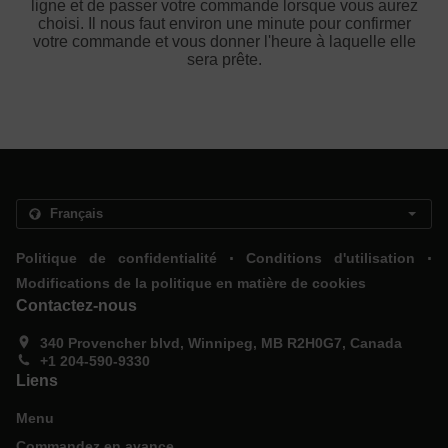
ligne et de passer votre commande lorsque vous aurez
choisi. Il nous faut environ une minute pour confirmer
votre commande et vous donner l'heure à laquelle elle
sera prête.
.
.
Politique de confidentialité
Conditions d'utilisation
Modifications de la politique en matière de cookies
Contactez-nous
340 Provencher blvd, Winnipeg, MB R2H0G7, Canada
+1 204-590-9330
Liens
Menu
Commandez en avance