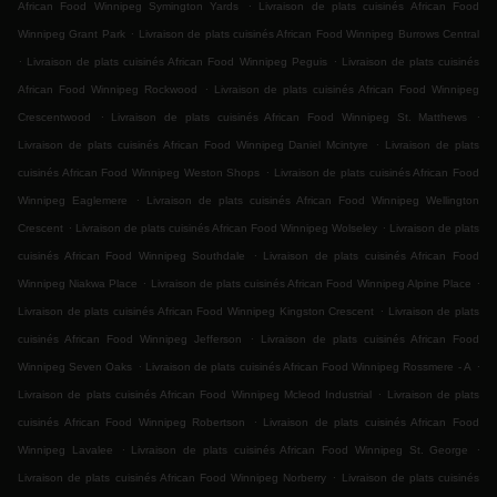
.
African Food Winnipeg Symington Yards
Livraison de plats cuisinés African Food
.
Winnipeg Grant Park
Livraison de plats cuisinés African Food Winnipeg Burrows Central
.
.
Livraison de plats cuisinés African Food Winnipeg Peguis
Livraison de plats cuisinés
.
African Food Winnipeg Rockwood
Livraison de plats cuisinés African Food Winnipeg
.
.
Crescentwood
Livraison de plats cuisinés African Food Winnipeg St. Matthews
.
Livraison de plats cuisinés African Food Winnipeg Daniel Mcintyre
Livraison de plats
.
cuisinés African Food Winnipeg Weston Shops
Livraison de plats cuisinés African Food
.
Winnipeg Eaglemere
Livraison de plats cuisinés African Food Winnipeg Wellington
.
.
Crescent
Livraison de plats cuisinés African Food Winnipeg Wolseley
Livraison de plats
.
cuisinés African Food Winnipeg Southdale
Livraison de plats cuisinés African Food
.
.
Winnipeg Niakwa Place
Livraison de plats cuisinés African Food Winnipeg Alpine Place
.
Livraison de plats cuisinés African Food Winnipeg Kingston Crescent
Livraison de plats
.
cuisinés African Food Winnipeg Jefferson
Livraison de plats cuisinés African Food
.
.
Winnipeg Seven Oaks
Livraison de plats cuisinés African Food Winnipeg Rossmere - A
.
Livraison de plats cuisinés African Food Winnipeg Mcleod Industrial
Livraison de plats
.
cuisinés African Food Winnipeg Robertson
Livraison de plats cuisinés African Food
.
.
Winnipeg Lavalee
Livraison de plats cuisinés African Food Winnipeg St. George
.
Livraison de plats cuisinés African Food Winnipeg Norberry
Livraison de plats cuisinés