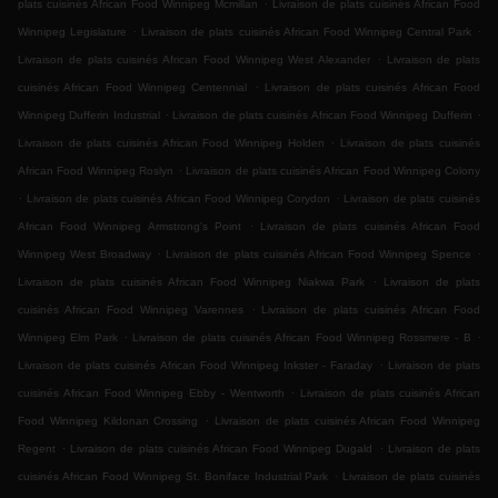
.
plats cuisinés African Food Winnipeg Mcmillan
Livraison de plats cuisinés African Food
.
.
Winnipeg Legislature
Livraison de plats cuisinés African Food Winnipeg Central Park
.
Livraison de plats cuisinés African Food Winnipeg West Alexander
Livraison de plats
.
cuisinés African Food Winnipeg Centennial
Livraison de plats cuisinés African Food
.
.
Winnipeg Dufferin Industrial
Livraison de plats cuisinés African Food Winnipeg Dufferin
.
Livraison de plats cuisinés African Food Winnipeg Holden
Livraison de plats cuisinés
.
African Food Winnipeg Roslyn
Livraison de plats cuisinés African Food Winnipeg Colony
.
.
Livraison de plats cuisinés African Food Winnipeg Corydon
Livraison de plats cuisinés
.
African Food Winnipeg Armstrong's Point
Livraison de plats cuisinés African Food
.
.
Winnipeg West Broadway
Livraison de plats cuisinés African Food Winnipeg Spence
.
Livraison de plats cuisinés African Food Winnipeg Niakwa Park
Livraison de plats
.
cuisinés African Food Winnipeg Varennes
Livraison de plats cuisinés African Food
.
.
Winnipeg Elm Park
Livraison de plats cuisinés African Food Winnipeg Rossmere - B
.
Livraison de plats cuisinés African Food Winnipeg Inkster - Faraday
Livraison de plats
.
cuisinés African Food Winnipeg Ebby - Wentworth
Livraison de plats cuisinés African
.
Food Winnipeg Kildonan Crossing
Livraison de plats cuisinés African Food Winnipeg
.
.
Regent
Livraison de plats cuisinés African Food Winnipeg Dugald
Livraison de plats
.
cuisinés African Food Winnipeg St. Boniface Industrial Park
Livraison de plats cuisinés