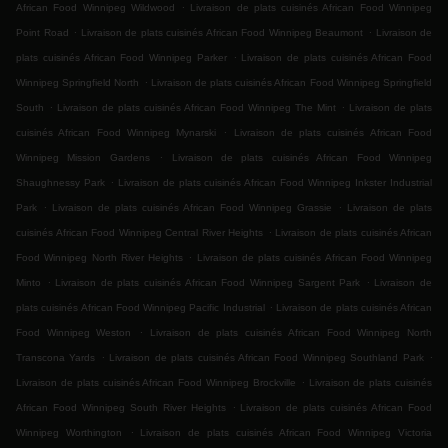
.
African Food Winnipeg Wildwood
Livraison de plats cuisinés African Food Winnipeg
.
.
Point Road
Livraison de plats cuisinés African Food Winnipeg Beaumont
Livraison de
.
plats cuisinés African Food Winnipeg Parker
Livraison de plats cuisinés African Food
.
Winnipeg Springfield North
Livraison de plats cuisinés African Food Winnipeg Springfield
.
.
South
Livraison de plats cuisinés African Food Winnipeg The Mint
Livraison de plats
.
cuisinés African Food Winnipeg Mynarski
Livraison de plats cuisinés African Food
.
Winnipeg Mission Gardens
Livraison de plats cuisinés African Food Winnipeg
.
Shaughnessy Park
Livraison de plats cuisinés African Food Winnipeg Inkster Industrial
.
.
Park
Livraison de plats cuisinés African Food Winnipeg Grassie
Livraison de plats
.
cuisinés African Food Winnipeg Central River Heights
Livraison de plats cuisinés African
.
Food Winnipeg North River Heights
Livraison de plats cuisinés African Food Winnipeg
.
.
Minto
Livraison de plats cuisinés African Food Winnipeg Sargent Park
Livraison de
.
plats cuisinés African Food Winnipeg Pacific Industrial
Livraison de plats cuisinés African
.
Food Winnipeg Weston
Livraison de plats cuisinés African Food Winnipeg North
.
.
Transcona Yards
Livraison de plats cuisinés African Food Winnipeg Southland Park
.
Livraison de plats cuisinés African Food Winnipeg Brockville
Livraison de plats cuisinés
.
African Food Winnipeg South River Heights
Livraison de plats cuisinés African Food
.
Winnipeg Worthington
Livraison de plats cuisinés African Food Winnipeg Victoria