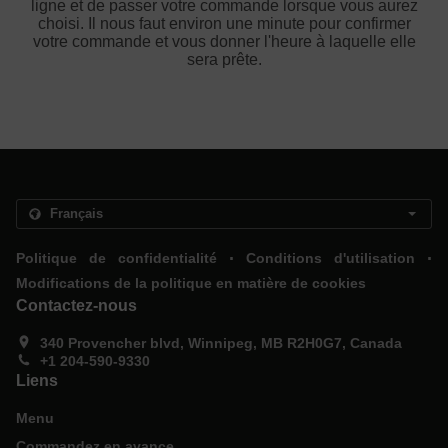
ligne et de passer votre commande lorsque vous aurez
choisi. Il nous faut environ une minute pour confirmer
votre commande et vous donner l'heure à laquelle elle
sera prête.
.
.
Politique de confidentialité
Conditions d'utilisation
Modifications de la politique en matière de cookies
Contactez-nous
340 Provencher blvd, Winnipeg, MB R2H0G7, Canada
+1 204-590-9330
Liens
Menu
Commandez en avance