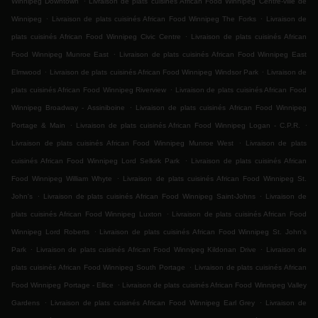
Winnipeg Downtown
Livraison de plats cuisinés African Food Winnipeg Centre-ville de
.
.
Winnipeg
Livraison de plats cuisinés African Food Winnipeg The Forks
Livraison de
.
plats cuisinés African Food Winnipeg Civic Centre
Livraison de plats cuisinés African
.
Food Winnipeg Munroe East
Livraison de plats cuisinés African Food Winnipeg East
.
.
Elmwood
Livraison de plats cuisinés African Food Winnipeg Windsor Park
Livraison de
.
plats cuisinés African Food Winnipeg Riverview
Livraison de plats cuisinés African Food
.
Winnipeg Broadway - Assiniboine
Livraison de plats cuisinés African Food Winnipeg
.
.
Portage & Main
Livraison de plats cuisinés African Food Winnipeg Logan - C.P.R.
.
Livraison de plats cuisinés African Food Winnipeg Munroe West
Livraison de plats
.
cuisinés African Food Winnipeg Lord Selkirk Park
Livraison de plats cuisinés African
.
Food Winnipeg William Whyte
Livraison de plats cuisinés African Food Winnipeg St.
.
.
John's
Livraison de plats cuisinés African Food Winnipeg Saint-Johns
Livraison de
.
plats cuisinés African Food Winnipeg Luxton
Livraison de plats cuisinés African Food
.
Winnipeg Lord Roberts
Livraison de plats cuisinés African Food Winnipeg St. John's
.
.
Park
Livraison de plats cuisinés African Food Winnipeg Kildonan Drive
Livraison de
.
plats cuisinés African Food Winnipeg South Portage
Livraison de plats cuisinés African
.
Food Winnipeg Portage - Ellice
Livraison de plats cuisinés African Food Winnipeg Valley
.
.
Gardens
Livraison de plats cuisinés African Food Winnipeg Earl Grey
Livraison de