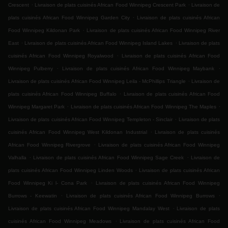
.
.
Crescent
Livraison de plats cuisinés African Food Winnipeg Crescent Park
Livraison de
.
plats cuisinés African Food Winnipeg Garden City
Livraison de plats cuisinés African
.
Food Winnipeg Kildonan Park
Livraison de plats cuisinés African Food Winnipeg River
.
.
East
Livraison de plats cuisinés African Food Winnipeg Island Lakes
Livraison de plats
.
cuisinés African Food Winnipeg Royalwood
Livraison de plats cuisinés African Food
.
.
Winnipeg Pulberry
Livraison de plats cuisinés African Food Winnipeg Maybank
.
Livraison de plats cuisinés African Food Winnipeg Leila - McPhillips Triangle
Livraison de
.
plats cuisinés African Food Winnipeg Buffalo
Livraison de plats cuisinés African Food
.
.
Winnipeg Margaret Park
Livraison de plats cuisinés African Food Winnipeg The Maples
.
Livraison de plats cuisinés African Food Winnipeg Templeton - Sinclair
Livraison de plats
.
cuisinés African Food Winnipeg West Kildonan Industrial
Livraison de plats cuisinés
.
African Food Winnipeg Rivergrove
Livraison de plats cuisinés African Food Winnipeg
.
.
Valhalla
Livraison de plats cuisinés African Food Winnipeg Sage Creek
Livraison de
.
plats cuisinés African Food Winnipeg Linden Woods
Livraison de plats cuisinés African
.
Food Winnipeg Ki l- Cona Park
Livraison de plats cuisinés African Food Winnipeg
.
.
Burrows - Keewatin
Livraison de plats cuisinés African Food Winnipeg Burrows
.
Livraison de plats cuisinés African Food Winnipeg Mandalay West
Livraison de plats
.
cuisinés African Food Winnipeg Meadows
Livraison de plats cuisinés African Food