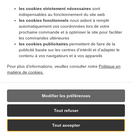
.
.
Pembina Strip
Livraison de plats cuisinés African Food Winnipeg Amber Trails
Livraison
les cookies strictement nécessaires
sont
.
de plats cuisinés African Food Winnipeg Rosser - Old Kildonan
Livraison de plats
indispensables au fonctionnement du site web
.
cuisinés African Food Winnipeg River Park South
Livraison de plats cuisinés African
les cookies fonctionnels
nous aident à remplir
.
automatiquement vos coordonnées lors de votre
Food Winnipeg Powerview
Livraison de plats cuisinés African Food Winnipeg
prochaine commande et à optimiser le site pour faciliter
.
.
Middlechurch
Livraison de plats cuisinés African Food Winnipeg Vermette
Livraison de
les commandes ultérieures
.
plats cuisinés African Food Winnipeg
Livraison de plats cuisinés African Food West Saint
les cookies publicitaires
permettent de faire de la
.
.
Paul
Livraison de plats cuisinés African Food East Saint Paul Ki l- Cona Park
Livraison
publicité basée sur les centres d’intérêt et d’adapter le
.
contenu à vos navigateurs et à vos appareils
de plats cuisinés African Food East Saint Paul
Livraison de plats cuisinés African Food
.
.
Oakbank
Livraison de plats cuisinés African Food Sunnyside
Livraison de plats
Pour plus d’informations, veuillez consulter notre
Politique en
.
.
cuisinés African Food Traverse Bay
Livraison de plats cuisinés African Food Navin
matière de cookies.
.
Livraison de plats cuisinés African Food Dugald
Livraison de plats cuisinés African Food
.
Springfield
Livraison de nourriture à emporter
Modifier les préférences
Tout refuser
Tout accepter