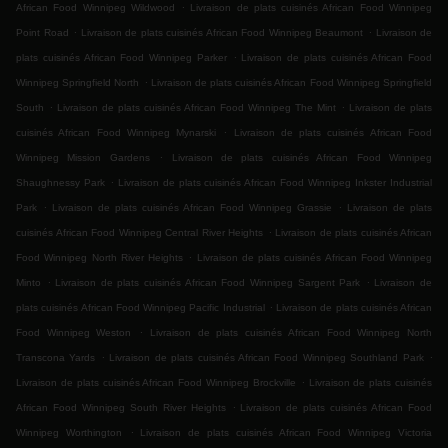
.
African Food Winnipeg Wildwood
Livraison de plats cuisinés African Food Winnipeg
.
.
Point Road
Livraison de plats cuisinés African Food Winnipeg Beaumont
Livraison de
.
plats cuisinés African Food Winnipeg Parker
Livraison de plats cuisinés African Food
.
Winnipeg Springfield North
Livraison de plats cuisinés African Food Winnipeg Springfield
.
.
South
Livraison de plats cuisinés African Food Winnipeg The Mint
Livraison de plats
.
cuisinés African Food Winnipeg Mynarski
Livraison de plats cuisinés African Food
.
Winnipeg Mission Gardens
Livraison de plats cuisinés African Food Winnipeg
.
Shaughnessy Park
Livraison de plats cuisinés African Food Winnipeg Inkster Industrial
.
.
Park
Livraison de plats cuisinés African Food Winnipeg Grassie
Livraison de plats
.
cuisinés African Food Winnipeg Central River Heights
Livraison de plats cuisinés African
.
Food Winnipeg North River Heights
Livraison de plats cuisinés African Food Winnipeg
.
.
Minto
Livraison de plats cuisinés African Food Winnipeg Sargent Park
Livraison de
.
plats cuisinés African Food Winnipeg Pacific Industrial
Livraison de plats cuisinés African
.
Food Winnipeg Weston
Livraison de plats cuisinés African Food Winnipeg North
.
.
Transcona Yards
Livraison de plats cuisinés African Food Winnipeg Southland Park
.
Livraison de plats cuisinés African Food Winnipeg Brockville
Livraison de plats cuisinés
.
African Food Winnipeg South River Heights
Livraison de plats cuisinés African Food
.
Winnipeg Worthington
Livraison de plats cuisinés African Food Winnipeg Victoria