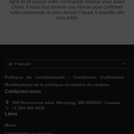
ligne et de passer votre commande lorsque vous aurez
choisi. Il nous faut environ une minute pour confirmer
votre commande et vous donner l'heure à laquelle elle
sera prête.
.
.
Politique de confidentialité
Conditions d'utilisation
Modifications de la politique en matière de cookies
Contactez-nous
340 Provencher blvd, Winnipeg, MB R2H0G7, Canada
+1 204-590-9330
Liens
Menu
Commandez en avance