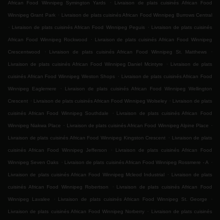
.
African Food Winnipeg Symington Yards
Livraison de plats cuisinés African Food
.
Winnipeg Grant Park
Livraison de plats cuisinés African Food Winnipeg Burrows Central
.
.
Livraison de plats cuisinés African Food Winnipeg Peguis
Livraison de plats cuisinés
.
African Food Winnipeg Rockwood
Livraison de plats cuisinés African Food Winnipeg
.
.
Crescentwood
Livraison de plats cuisinés African Food Winnipeg St. Matthews
.
Livraison de plats cuisinés African Food Winnipeg Daniel Mcintyre
Livraison de plats
.
cuisinés African Food Winnipeg Weston Shops
Livraison de plats cuisinés African Food
.
Winnipeg Eaglemere
Livraison de plats cuisinés African Food Winnipeg Wellington
.
.
Crescent
Livraison de plats cuisinés African Food Winnipeg Wolseley
Livraison de plats
.
cuisinés African Food Winnipeg Southdale
Livraison de plats cuisinés African Food
.
.
Winnipeg Niakwa Place
Livraison de plats cuisinés African Food Winnipeg Alpine Place
.
Livraison de plats cuisinés African Food Winnipeg Kingston Crescent
Livraison de plats
.
cuisinés African Food Winnipeg Jefferson
Livraison de plats cuisinés African Food
.
.
Winnipeg Seven Oaks
Livraison de plats cuisinés African Food Winnipeg Rossmere - A
.
Livraison de plats cuisinés African Food Winnipeg Mcleod Industrial
Livraison de plats
.
cuisinés African Food Winnipeg Robertson
Livraison de plats cuisinés African Food
.
.
Winnipeg Lavalee
Livraison de plats cuisinés African Food Winnipeg St. George
.
Livraison de plats cuisinés African Food Winnipeg Norberry
Livraison de plats cuisinés