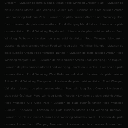
.
.
Crescent
Livraison de plats cuisinés African Food Winnipeg Crescent Park
Livraison de
.
plats cuisinés African Food Winnipeg Garden City
Livraison de plats cuisinés African
.
Food Winnipeg Kildonan Park
Livraison de plats cuisinés African Food Winnipeg River
.
.
East
Livraison de plats cuisinés African Food Winnipeg Island Lakes
Livraison de plats
.
cuisinés African Food Winnipeg Royalwood
Livraison de plats cuisinés African Food
.
.
Winnipeg Pulberry
Livraison de plats cuisinés African Food Winnipeg Maybank
.
Livraison de plats cuisinés African Food Winnipeg Leila - McPhillips Triangle
Livraison de
.
plats cuisinés African Food Winnipeg Buffalo
Livraison de plats cuisinés African Food
.
.
Winnipeg Margaret Park
Livraison de plats cuisinés African Food Winnipeg The Maples
.
Livraison de plats cuisinés African Food Winnipeg Templeton - Sinclair
Livraison de plats
.
cuisinés African Food Winnipeg West Kildonan Industrial
Livraison de plats cuisinés
.
African Food Winnipeg Rivergrove
Livraison de plats cuisinés African Food Winnipeg
.
.
Valhalla
Livraison de plats cuisinés African Food Winnipeg Sage Creek
Livraison de
.
plats cuisinés African Food Winnipeg Linden Woods
Livraison de plats cuisinés African
.
Food Winnipeg Ki l- Cona Park
Livraison de plats cuisinés African Food Winnipeg
.
.
Burrows - Keewatin
Livraison de plats cuisinés African Food Winnipeg Burrows
.
Livraison de plats cuisinés African Food Winnipeg Mandalay West
Livraison de plats
.
cuisinés African Food Winnipeg Meadows
Livraison de plats cuisinés African Food