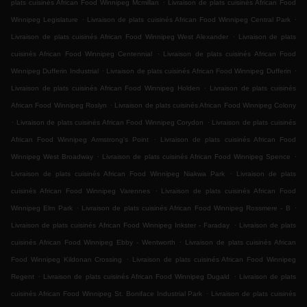
.
plats cuisinés African Food Winnipeg Mcmillan
Livraison de plats cuisinés African Food
.
.
Winnipeg Legislature
Livraison de plats cuisinés African Food Winnipeg Central Park
.
Livraison de plats cuisinés African Food Winnipeg West Alexander
Livraison de plats
.
cuisinés African Food Winnipeg Centennial
Livraison de plats cuisinés African Food
.
.
Winnipeg Dufferin Industrial
Livraison de plats cuisinés African Food Winnipeg Dufferin
.
Livraison de plats cuisinés African Food Winnipeg Holden
Livraison de plats cuisinés
.
African Food Winnipeg Roslyn
Livraison de plats cuisinés African Food Winnipeg Colony
.
.
Livraison de plats cuisinés African Food Winnipeg Corydon
Livraison de plats cuisinés
.
African Food Winnipeg Armstrong's Point
Livraison de plats cuisinés African Food
.
.
Winnipeg West Broadway
Livraison de plats cuisinés African Food Winnipeg Spence
.
Livraison de plats cuisinés African Food Winnipeg Niakwa Park
Livraison de plats
.
cuisinés African Food Winnipeg Varennes
Livraison de plats cuisinés African Food
.
.
Winnipeg Elm Park
Livraison de plats cuisinés African Food Winnipeg Rossmere - B
.
Livraison de plats cuisinés African Food Winnipeg Inkster - Faraday
Livraison de plats
.
cuisinés African Food Winnipeg Ebby - Wentworth
Livraison de plats cuisinés African
.
Food Winnipeg Kildonan Crossing
Livraison de plats cuisinés African Food Winnipeg
.
.
Regent
Livraison de plats cuisinés African Food Winnipeg Dugald
Livraison de plats
.
cuisinés African Food Winnipeg St. Boniface Industrial Park
Livraison de plats cuisinés