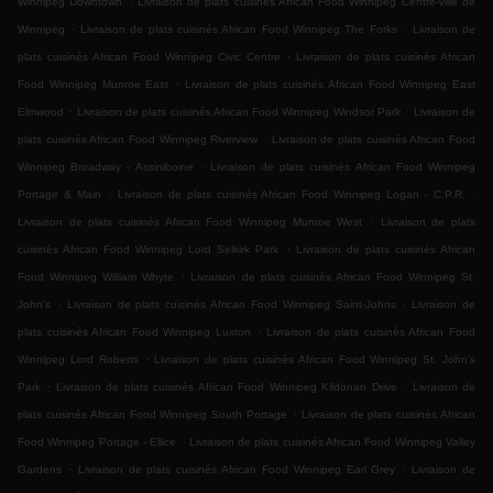
Winnipeg Downtown
Livraison de plats cuisinés African Food Winnipeg Centre-ville de
.
.
Winnipeg
Livraison de plats cuisinés African Food Winnipeg The Forks
Livraison de
.
plats cuisinés African Food Winnipeg Civic Centre
Livraison de plats cuisinés African
.
Food Winnipeg Munroe East
Livraison de plats cuisinés African Food Winnipeg East
.
.
Elmwood
Livraison de plats cuisinés African Food Winnipeg Windsor Park
Livraison de
.
plats cuisinés African Food Winnipeg Riverview
Livraison de plats cuisinés African Food
.
Winnipeg Broadway - Assiniboine
Livraison de plats cuisinés African Food Winnipeg
.
.
Portage & Main
Livraison de plats cuisinés African Food Winnipeg Logan - C.P.R.
.
Livraison de plats cuisinés African Food Winnipeg Munroe West
Livraison de plats
.
cuisinés African Food Winnipeg Lord Selkirk Park
Livraison de plats cuisinés African
.
Food Winnipeg William Whyte
Livraison de plats cuisinés African Food Winnipeg St.
.
.
John's
Livraison de plats cuisinés African Food Winnipeg Saint-Johns
Livraison de
.
plats cuisinés African Food Winnipeg Luxton
Livraison de plats cuisinés African Food
.
Winnipeg Lord Roberts
Livraison de plats cuisinés African Food Winnipeg St. John's
.
.
Park
Livraison de plats cuisinés African Food Winnipeg Kildonan Drive
Livraison de
.
plats cuisinés African Food Winnipeg South Portage
Livraison de plats cuisinés African
.
Food Winnipeg Portage - Ellice
Livraison de plats cuisinés African Food Winnipeg Valley
.
.
Gardens
Livraison de plats cuisinés African Food Winnipeg Earl Grey
Livraison de