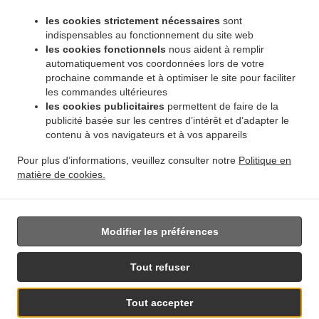
.
.
Pembina Strip
Livraison de plats cuisinés African Food Winnipeg Amber Trails
Livraison
les cookies strictement nécessaires
sont
.
de plats cuisinés African Food Winnipeg Rosser - Old Kildonan
Livraison de plats
indispensables au fonctionnement du site web
.
cuisinés African Food Winnipeg River Park South
Livraison de plats cuisinés African
les cookies fonctionnels
nous aident à remplir
.
automatiquement vos coordonnées lors de votre
Food Winnipeg Powerview
Livraison de plats cuisinés African Food Winnipeg
prochaine commande et à optimiser le site pour faciliter
.
.
Middlechurch
Livraison de plats cuisinés African Food Winnipeg Vermette
Livraison de
les commandes ultérieures
.
plats cuisinés African Food Winnipeg
Livraison de plats cuisinés African Food West Saint
les cookies publicitaires
permettent de faire de la
.
.
Paul
Livraison de plats cuisinés African Food East Saint Paul Ki l- Cona Park
Livraison
publicité basée sur les centres d’intérêt et d’adapter le
.
contenu à vos navigateurs et à vos appareils
de plats cuisinés African Food East Saint Paul
Livraison de plats cuisinés African Food
.
.
Oakbank
Livraison de plats cuisinés African Food Sunnyside
Livraison de plats
Pour plus d’informations, veuillez consulter notre
Politique en
.
.
cuisinés African Food Traverse Bay
Livraison de plats cuisinés African Food Navin
matière de cookies.
.
Livraison de plats cuisinés African Food Dugald
Livraison de plats cuisinés African Food
.
Springfield
Livraison de nourriture à emporter
Modifier les préférences
Tout refuser
Tout accepter