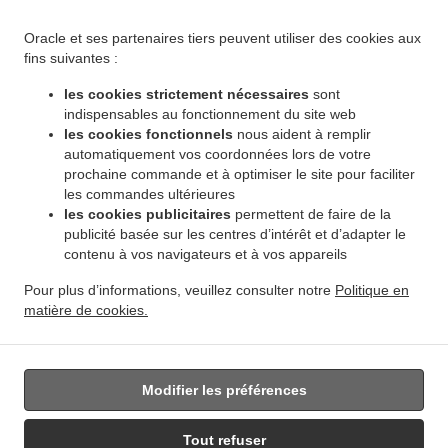
.
.
Winnipeg Leila North
Livraison de plats cuisinés African Food Winnipeg Riverbend
.
Livraison de plats cuisinés African Food Winnipeg Dakota Crossing
Livraison de plats
Oracle et ses partenaires tiers peuvent utiliser des cookies aux
.
cuisinés African Food Winnipeg Vista
Livraison de plats cuisinés African Food Winnipeg
fins suivantes :
.
.
Pembina Strip
Livraison de plats cuisinés African Food Winnipeg Amber Trails
Livraison
les cookies strictement nécessaires
sont
.
de plats cuisinés African Food Winnipeg Rosser - Old Kildonan
Livraison de plats
indispensables au fonctionnement du site web
.
cuisinés African Food Winnipeg River Park South
Livraison de plats cuisinés African
les cookies fonctionnels
nous aident à remplir
.
automatiquement vos coordonnées lors de votre
Food Winnipeg Powerview
Livraison de plats cuisinés African Food Winnipeg
prochaine commande et à optimiser le site pour faciliter
.
.
Middlechurch
Livraison de plats cuisinés African Food Winnipeg Vermette
Livraison de
les commandes ultérieures
.
plats cuisinés African Food Winnipeg
Livraison de plats cuisinés African Food West Saint
les cookies publicitaires
permettent de faire de la
.
.
Paul
Livraison de plats cuisinés African Food East Saint Paul Ki l- Cona Park
Livraison
publicité basée sur les centres d’intérêt et d’adapter le
.
contenu à vos navigateurs et à vos appareils
de plats cuisinés African Food East Saint Paul
Livraison de plats cuisinés African Food
.
.
Oakbank
Livraison de plats cuisinés African Food Sunnyside
Livraison de plats
Pour plus d’informations, veuillez consulter notre
Politique en
.
.
cuisinés African Food Traverse Bay
Livraison de plats cuisinés African Food Navin
matière de cookies.
.
Livraison de plats cuisinés African Food Dugald
Livraison de plats cuisinés African Food
.
Springfield
Livraison de nourriture à emporter
Modifier les préférences
Tout refuser