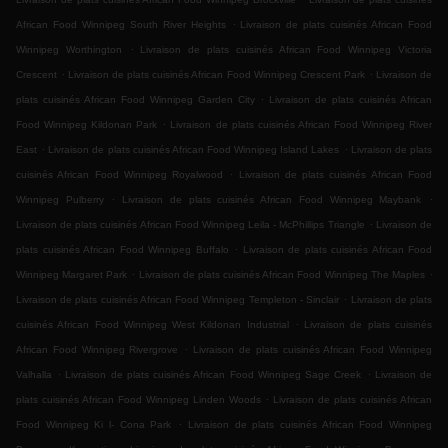
.
African Food Winnipeg South River Heights
Livraison de plats cuisinés African Food
.
Winnipeg Worthington
Livraison de plats cuisinés African Food Winnipeg Victoria
.
.
Crescent
Livraison de plats cuisinés African Food Winnipeg Crescent Park
Livraison de
.
plats cuisinés African Food Winnipeg Garden City
Livraison de plats cuisinés African
.
Food Winnipeg Kildonan Park
Livraison de plats cuisinés African Food Winnipeg River
.
.
East
Livraison de plats cuisinés African Food Winnipeg Island Lakes
Livraison de plats
.
cuisinés African Food Winnipeg Royalwood
Livraison de plats cuisinés African Food
.
.
Winnipeg Pulberry
Livraison de plats cuisinés African Food Winnipeg Maybank
.
Livraison de plats cuisinés African Food Winnipeg Leila - McPhillips Triangle
Livraison de
.
plats cuisinés African Food Winnipeg Buffalo
Livraison de plats cuisinés African Food
.
.
Winnipeg Margaret Park
Livraison de plats cuisinés African Food Winnipeg The Maples
.
Livraison de plats cuisinés African Food Winnipeg Templeton - Sinclair
Livraison de plats
.
cuisinés African Food Winnipeg West Kildonan Industrial
Livraison de plats cuisinés
.
African Food Winnipeg Rivergrove
Livraison de plats cuisinés African Food Winnipeg
.
.
Valhalla
Livraison de plats cuisinés African Food Winnipeg Sage Creek
Livraison de
.
plats cuisinés African Food Winnipeg Linden Woods
Livraison de plats cuisinés African
.
Food Winnipeg Ki l- Cona Park
Livraison de plats cuisinés African Food Winnipeg
.
.