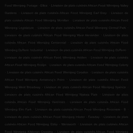
.
Food Winnipeg Portage - Ellice
Livraison de plats cuisinés African Food Winnipeg Valley
.
.
Gardens
Livraison de plats cuisinés African Food Winnipeg Earl Grey
Livraison de
.
plats cuisinés African Food Winnipeg Mcmillan
Livraison de plats cuisinés African Food
.
.
Winnipeg Legislature
Livraison de plats cuisinés African Food Winnipeg Central Park
.
Livraison de plats cuisinés African Food Winnipeg West Alexander
Livraison de plats
.
cuisinés African Food Winnipeg Centennial
Livraison de plats cuisinés African Food
.
.
Winnipeg Dufferin Industrial
Livraison de plats cuisinés African Food Winnipeg Dufferin
.
Livraison de plats cuisinés African Food Winnipeg Holden
Livraison de plats cuisinés
.
African Food Winnipeg Roslyn
Livraison de plats cuisinés African Food Winnipeg Colony
.
.
Livraison de plats cuisinés African Food Winnipeg Corydon
Livraison de plats cuisinés
.
African Food Winnipeg Armstrong's Point
Livraison de plats cuisinés African Food
.
.
Winnipeg West Broadway
Livraison de plats cuisinés African Food Winnipeg Spence
.
Livraison de plats cuisinés African Food Winnipeg Niakwa Park
Livraison de plats
.
cuisinés African Food Winnipeg Varennes
Livraison de plats cuisinés African Food
.
.
Winnipeg Elm Park
Livraison de plats cuisinés African Food Winnipeg Rossmere - B
.
Livraison de plats cuisinés African Food Winnipeg Inkster - Faraday
Livraison de plats
.
cuisinés African Food Winnipeg Ebby - Wentworth
Livraison de plats cuisinés African
.
Food Winnipeg Kildonan Crossing
Livraison de plats cuisinés African Food Winnipeg