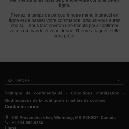
Main et sommes ravis de prendre votre commande en
ligne.
Prenez le temps de parcourir notre menu interactif en
ligne et de passer votre commande lorsque vous aurez
choisi. Il nous faut environ une minute pour confirmer
votre commande et vous donner l'heure à laquelle elle
sera prête.
.
.
Politique de confidentialité
Conditions d'utilisation
Modifications de la politique en matière de cookies
Contactez-nous
340 Provencher blvd, Winnipeg, MB R2H0G7, Canada
+1 204-590-9330
Liens