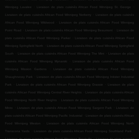
.
.
Winnipeg Lavalee
Livraison de plats cuisinés African Food Winnipeg St. George
.
Livraison de plats cuisinés African Food Winnipeg Norberry
Livraison de plats cuisinés
.
African Food Winnipeg Wildwood
Livraison de plats cuisinés African Food Winnipeg
.
.
Point Road
Livraison de plats cuisinés African Food Winnipeg Beaumont
Livraison de
.
plats cuisinés African Food Winnipeg Parker
Livraison de plats cuisinés African Food
.
Winnipeg Springfield North
Livraison de plats cuisinés African Food Winnipeg Springfield
.
.
South
Livraison de plats cuisinés African Food Winnipeg The Mint
Livraison de plats
.
cuisinés African Food Winnipeg Mynarski
Livraison de plats cuisinés African Food
.
Winnipeg Mission Gardens
Livraison de plats cuisinés African Food Winnipeg
.
Shaughnessy Park
Livraison de plats cuisinés African Food Winnipeg Inkster Industrial
.
.
Park
Livraison de plats cuisinés African Food Winnipeg Grassie
Livraison de plats
.
cuisinés African Food Winnipeg Central River Heights
Livraison de plats cuisinés African
.
Food Winnipeg North River Heights
Livraison de plats cuisinés African Food Winnipeg
.
.
Minto
Livraison de plats cuisinés African Food Winnipeg Sargent Park
Livraison de
.
plats cuisinés African Food Winnipeg Pacific Industrial
Livraison de plats cuisinés African
.
Food Winnipeg Weston
Livraison de plats cuisinés African Food Winnipeg North
.
.
Transcona Yards
Livraison de plats cuisinés African Food Winnipeg Southland Park
.
Livraison de plats cuisinés African Food Winnipeg Brockville
Livraison de plats cuisinés