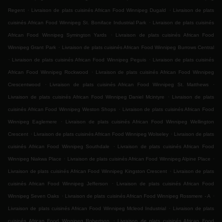
.
.
Regent
Livraison de plats cuisinés African Food Winnipeg Dugald
Livraison de plats
.
cuisinés African Food Winnipeg St. Boniface Industrial Park
Livraison de plats cuisinés
.
African Food Winnipeg Symington Yards
Livraison de plats cuisinés African Food
.
Winnipeg Grant Park
Livraison de plats cuisinés African Food Winnipeg Burrows Central
.
.
Livraison de plats cuisinés African Food Winnipeg Peguis
Livraison de plats cuisinés
.
African Food Winnipeg Rockwood
Livraison de plats cuisinés African Food Winnipeg
.
.
Crescentwood
Livraison de plats cuisinés African Food Winnipeg St. Matthews
.
Livraison de plats cuisinés African Food Winnipeg Daniel Mcintyre
Livraison de plats
.
cuisinés African Food Winnipeg Weston Shops
Livraison de plats cuisinés African Food
.
Winnipeg Eaglemere
Livraison de plats cuisinés African Food Winnipeg Wellington
.
.
Crescent
Livraison de plats cuisinés African Food Winnipeg Wolseley
Livraison de plats
.
cuisinés African Food Winnipeg Southdale
Livraison de plats cuisinés African Food
.
.
Winnipeg Niakwa Place
Livraison de plats cuisinés African Food Winnipeg Alpine Place
.
Livraison de plats cuisinés African Food Winnipeg Kingston Crescent
Livraison de plats
.
cuisinés African Food Winnipeg Jefferson
Livraison de plats cuisinés African Food
.
.
Winnipeg Seven Oaks
Livraison de plats cuisinés African Food Winnipeg Rossmere - A
.
Livraison de plats cuisinés African Food Winnipeg Mcleod Industrial
Livraison de plats
.
cuisinés African Food Winnipeg Robertson
Livraison de plats cuisinés African Food