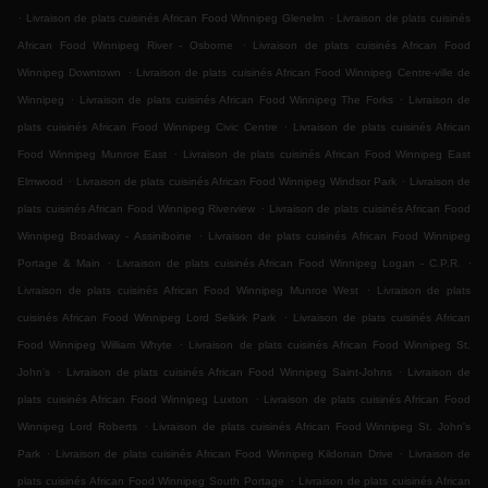
.
.
Livraison de plats cuisinés African Food Winnipeg Glenelm
Livraison de plats cuisinés
.
African Food Winnipeg River - Osborne
Livraison de plats cuisinés African Food
.
Winnipeg Downtown
Livraison de plats cuisinés African Food Winnipeg Centre-ville de
.
.
Winnipeg
Livraison de plats cuisinés African Food Winnipeg The Forks
Livraison de
.
plats cuisinés African Food Winnipeg Civic Centre
Livraison de plats cuisinés African
.
Food Winnipeg Munroe East
Livraison de plats cuisinés African Food Winnipeg East
.
.
Elmwood
Livraison de plats cuisinés African Food Winnipeg Windsor Park
Livraison de
.
plats cuisinés African Food Winnipeg Riverview
Livraison de plats cuisinés African Food
.
Winnipeg Broadway - Assiniboine
Livraison de plats cuisinés African Food Winnipeg
.
.
Portage & Main
Livraison de plats cuisinés African Food Winnipeg Logan - C.P.R.
.
Livraison de plats cuisinés African Food Winnipeg Munroe West
Livraison de plats
.
cuisinés African Food Winnipeg Lord Selkirk Park
Livraison de plats cuisinés African
.
Food Winnipeg William Whyte
Livraison de plats cuisinés African Food Winnipeg St.
.
.
John's
Livraison de plats cuisinés African Food Winnipeg Saint-Johns
Livraison de
.
plats cuisinés African Food Winnipeg Luxton
Livraison de plats cuisinés African Food
.
Winnipeg Lord Roberts
Livraison de plats cuisinés African Food Winnipeg St. John's
.
.
Park
Livraison de plats cuisinés African Food Winnipeg Kildonan Drive
Livraison de
.
plats cuisinés African Food Winnipeg South Portage
Livraison de plats cuisinés African