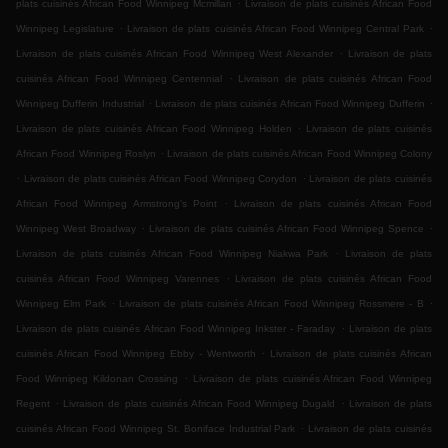
.
plats cuisinés African Food Winnipeg Mcmillan
Livraison de plats cuisinés African Food
.
.
Winnipeg Legislature
Livraison de plats cuisinés African Food Winnipeg Central Park
.
Livraison de plats cuisinés African Food Winnipeg West Alexander
Livraison de plats
.
cuisinés African Food Winnipeg Centennial
Livraison de plats cuisinés African Food
.
.
Winnipeg Dufferin Industrial
Livraison de plats cuisinés African Food Winnipeg Dufferin
.
Livraison de plats cuisinés African Food Winnipeg Holden
Livraison de plats cuisinés
.
African Food Winnipeg Roslyn
Livraison de plats cuisinés African Food Winnipeg Colony
.
.
Livraison de plats cuisinés African Food Winnipeg Corydon
Livraison de plats cuisinés
.
African Food Winnipeg Armstrong's Point
Livraison de plats cuisinés African Food
.
.
Winnipeg West Broadway
Livraison de plats cuisinés African Food Winnipeg Spence
.
Livraison de plats cuisinés African Food Winnipeg Niakwa Park
Livraison de plats
.
cuisinés African Food Winnipeg Varennes
Livraison de plats cuisinés African Food
.
.
Winnipeg Elm Park
Livraison de plats cuisinés African Food Winnipeg Rossmere - B
.
Livraison de plats cuisinés African Food Winnipeg Inkster - Faraday
Livraison de plats
.
cuisinés African Food Winnipeg Ebby - Wentworth
Livraison de plats cuisinés African
.
Food Winnipeg Kildonan Crossing
Livraison de plats cuisinés African Food Winnipeg
.
.
Regent
Livraison de plats cuisinés African Food Winnipeg Dugald
Livraison de plats
.
cuisinés African Food Winnipeg St. Boniface Industrial Park
Livraison de plats cuisinés