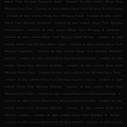
.
African Food Winnipeg Symington Yards
Livraison de plats cuisinés African Food
.
Winnipeg Grant Park
Livraison de plats cuisinés African Food Winnipeg Burrows Central
.
.
Livraison de plats cuisinés African Food Winnipeg Peguis
Livraison de plats cuisinés
.
African Food Winnipeg Rockwood
Livraison de plats cuisinés African Food Winnipeg
.
.
Crescentwood
Livraison de plats cuisinés African Food Winnipeg St. Matthews
.
Livraison de plats cuisinés African Food Winnipeg Daniel Mcintyre
Livraison de plats
.
cuisinés African Food Winnipeg Weston Shops
Livraison de plats cuisinés African Food
.
Winnipeg Eaglemere
Livraison de plats cuisinés African Food Winnipeg Wellington
.
.
Crescent
Livraison de plats cuisinés African Food Winnipeg Wolseley
Livraison de plats
.
cuisinés African Food Winnipeg Southdale
Livraison de plats cuisinés African Food
.
.
Winnipeg Niakwa Place
Livraison de plats cuisinés African Food Winnipeg Alpine Place
.
Livraison de plats cuisinés African Food Winnipeg Kingston Crescent
Livraison de plats
.
cuisinés African Food Winnipeg Jefferson
Livraison de plats cuisinés African Food
.
.
Winnipeg Seven Oaks
Livraison de plats cuisinés African Food Winnipeg Rossmere - A
.
Livraison de plats cuisinés African Food Winnipeg Mcleod Industrial
Livraison de plats
.
cuisinés African Food Winnipeg Robertson
Livraison de plats cuisinés African Food
.
.
Winnipeg Lavalee
Livraison de plats cuisinés African Food Winnipeg St. George
.
Livraison de plats cuisinés African Food Winnipeg Norberry
Livraison de plats cuisinés