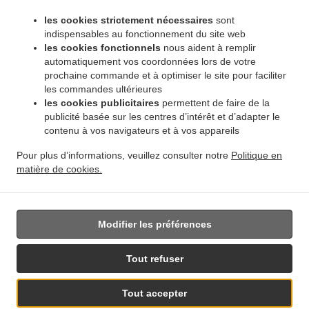
.
.
Pembina Strip
Livraison de plats cuisinés African Food Winnipeg Amber Trails
Livraison
les cookies strictement nécessaires
sont
.
de plats cuisinés African Food Winnipeg Rosser - Old Kildonan
Livraison de plats
indispensables au fonctionnement du site web
.
cuisinés African Food Winnipeg River Park South
Livraison de plats cuisinés African
les cookies fonctionnels
nous aident à remplir
.
automatiquement vos coordonnées lors de votre
Food Winnipeg Powerview
Livraison de plats cuisinés African Food Winnipeg
prochaine commande et à optimiser le site pour faciliter
.
.
Middlechurch
Livraison de plats cuisinés African Food Winnipeg Vermette
Livraison de
les commandes ultérieures
.
plats cuisinés African Food Winnipeg
Livraison de plats cuisinés African Food West Saint
les cookies publicitaires
permettent de faire de la
.
.
Paul
Livraison de plats cuisinés African Food East Saint Paul Ki l- Cona Park
Livraison
publicité basée sur les centres d’intérêt et d’adapter le
.
contenu à vos navigateurs et à vos appareils
de plats cuisinés African Food East Saint Paul
Livraison de plats cuisinés African Food
.
.
Oakbank
Livraison de plats cuisinés African Food Sunnyside
Livraison de plats
Pour plus d’informations, veuillez consulter notre
Politique en
.
.
cuisinés African Food Traverse Bay
Livraison de plats cuisinés African Food Navin
matière de cookies.
.
Livraison de plats cuisinés African Food Dugald
Livraison de plats cuisinés African Food
.
Springfield
Livraison de nourriture à emporter
Modifier les préférences
Tout refuser
Tout accepter