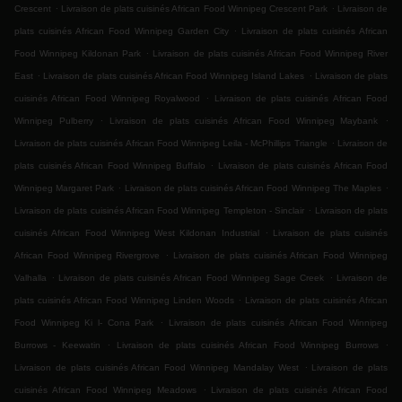
.
.
Crescent
Livraison de plats cuisinés African Food Winnipeg Crescent Park
Livraison de
.
plats cuisinés African Food Winnipeg Garden City
Livraison de plats cuisinés African
.
Food Winnipeg Kildonan Park
Livraison de plats cuisinés African Food Winnipeg River
.
.
East
Livraison de plats cuisinés African Food Winnipeg Island Lakes
Livraison de plats
.
cuisinés African Food Winnipeg Royalwood
Livraison de plats cuisinés African Food
.
.
Winnipeg Pulberry
Livraison de plats cuisinés African Food Winnipeg Maybank
.
Livraison de plats cuisinés African Food Winnipeg Leila - McPhillips Triangle
Livraison de
.
plats cuisinés African Food Winnipeg Buffalo
Livraison de plats cuisinés African Food
.
.
Winnipeg Margaret Park
Livraison de plats cuisinés African Food Winnipeg The Maples
.
Livraison de plats cuisinés African Food Winnipeg Templeton - Sinclair
Livraison de plats
.
cuisinés African Food Winnipeg West Kildonan Industrial
Livraison de plats cuisinés
.
African Food Winnipeg Rivergrove
Livraison de plats cuisinés African Food Winnipeg
.
.
Valhalla
Livraison de plats cuisinés African Food Winnipeg Sage Creek
Livraison de
.
plats cuisinés African Food Winnipeg Linden Woods
Livraison de plats cuisinés African
.
Food Winnipeg Ki l- Cona Park
Livraison de plats cuisinés African Food Winnipeg
.
.
Burrows - Keewatin
Livraison de plats cuisinés African Food Winnipeg Burrows
.
Livraison de plats cuisinés African Food Winnipeg Mandalay West
Livraison de plats
.
cuisinés African Food Winnipeg Meadows
Livraison de plats cuisinés African Food