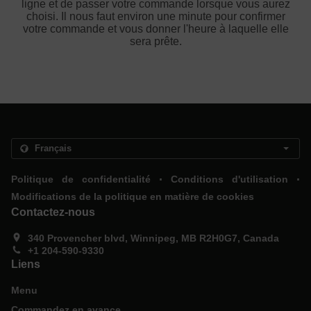
ligne et de passer votre commande lorsque vous aurez
choisi. Il nous faut environ une minute pour confirmer
votre commande et vous donner l'heure à laquelle elle
sera prête.
.
.
Politique de confidentialité
Conditions d'utilisation
Modifications de la politique en matière de cookies
Contactez-nous
340 Provencher blvd, Winnipeg, MB R2H0G7, Canada
+1 204-590-9330
Liens
Menu
Commandez en avance