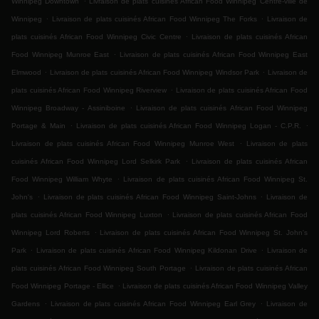
Winnipeg Downtown
Livraison de plats cuisinés African Food Winnipeg Centre-ville de
.
.
Winnipeg
Livraison de plats cuisinés African Food Winnipeg The Forks
Livraison de
.
plats cuisinés African Food Winnipeg Civic Centre
Livraison de plats cuisinés African
.
Food Winnipeg Munroe East
Livraison de plats cuisinés African Food Winnipeg East
.
.
Elmwood
Livraison de plats cuisinés African Food Winnipeg Windsor Park
Livraison de
.
plats cuisinés African Food Winnipeg Riverview
Livraison de plats cuisinés African Food
.
Winnipeg Broadway - Assiniboine
Livraison de plats cuisinés African Food Winnipeg
.
.
Portage & Main
Livraison de plats cuisinés African Food Winnipeg Logan - C.P.R.
.
Livraison de plats cuisinés African Food Winnipeg Munroe West
Livraison de plats
.
cuisinés African Food Winnipeg Lord Selkirk Park
Livraison de plats cuisinés African
.
Food Winnipeg William Whyte
Livraison de plats cuisinés African Food Winnipeg St.
.
.
John's
Livraison de plats cuisinés African Food Winnipeg Saint-Johns
Livraison de
.
plats cuisinés African Food Winnipeg Luxton
Livraison de plats cuisinés African Food
.
Winnipeg Lord Roberts
Livraison de plats cuisinés African Food Winnipeg St. John's
.
.
Park
Livraison de plats cuisinés African Food Winnipeg Kildonan Drive
Livraison de
.
plats cuisinés African Food Winnipeg South Portage
Livraison de plats cuisinés African
.
Food Winnipeg Portage - Ellice
Livraison de plats cuisinés African Food Winnipeg Valley
.
.
Gardens
Livraison de plats cuisinés African Food Winnipeg Earl Grey
Livraison de