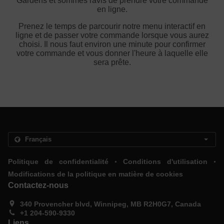
Gardens et sommes ravis de prendre votre commande
en ligne.
Prenez le temps de parcourir notre menu interactif en
ligne et de passer votre commande lorsque vous aurez
choisi. Il nous faut environ une minute pour confirmer
votre commande et vous donner l'heure à laquelle elle
sera prête.
.
.
Politique de confidentialité
Conditions d'utilisation
Modifications de la politique en matière de cookies
Contactez-nous
340 Provencher blvd, Winnipeg, MB R2H0G7, Canada
+1 204-590-9330
Liens