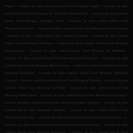
.
.
Regent
Livraison de plats cuisinés African Food Winnipeg Dugald
Livraison de plats
.
cuisinés African Food Winnipeg St. Boniface Industrial Park
Livraison de plats cuisinés
.
African Food Winnipeg Symington Yards
Livraison de plats cuisinés African Food
.
Winnipeg Grant Park
Livraison de plats cuisinés African Food Winnipeg Burrows Central
.
.
Livraison de plats cuisinés African Food Winnipeg Peguis
Livraison de plats cuisinés
.
African Food Winnipeg Rockwood
Livraison de plats cuisinés African Food Winnipeg
.
.
Crescentwood
Livraison de plats cuisinés African Food Winnipeg St. Matthews
.
Livraison de plats cuisinés African Food Winnipeg Daniel Mcintyre
Livraison de plats
.
cuisinés African Food Winnipeg Weston Shops
Livraison de plats cuisinés African Food
.
Winnipeg Eaglemere
Livraison de plats cuisinés African Food Winnipeg Wellington
.
.
Crescent
Livraison de plats cuisinés African Food Winnipeg Wolseley
Livraison de plats
.
cuisinés African Food Winnipeg Southdale
Livraison de plats cuisinés African Food
.
.
Winnipeg Niakwa Place
Livraison de plats cuisinés African Food Winnipeg Alpine Place
.
Livraison de plats cuisinés African Food Winnipeg Kingston Crescent
Livraison de plats
.
cuisinés African Food Winnipeg Jefferson
Livraison de plats cuisinés African Food
.
.
Winnipeg Seven Oaks
Livraison de plats cuisinés African Food Winnipeg Rossmere - A
.
Livraison de plats cuisinés African Food Winnipeg Mcleod Industrial
Livraison de plats
.
cuisinés African Food Winnipeg Robertson
Livraison de plats cuisinés African Food