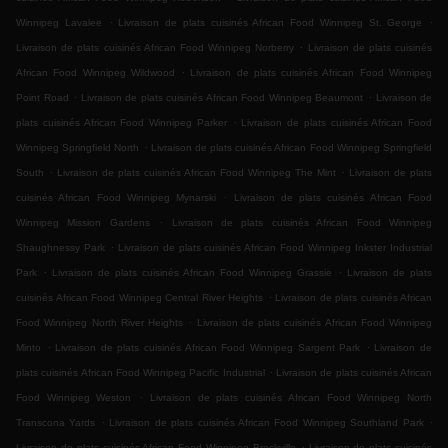
.
.
Winnipeg Lavalee
Livraison de plats cuisinés African Food Winnipeg St. George
.
Livraison de plats cuisinés African Food Winnipeg Norberry
Livraison de plats cuisinés
.
African Food Winnipeg Wildwood
Livraison de plats cuisinés African Food Winnipeg
.
.
Point Road
Livraison de plats cuisinés African Food Winnipeg Beaumont
Livraison de
.
plats cuisinés African Food Winnipeg Parker
Livraison de plats cuisinés African Food
.
Winnipeg Springfield North
Livraison de plats cuisinés African Food Winnipeg Springfield
.
.
South
Livraison de plats cuisinés African Food Winnipeg The Mint
Livraison de plats
.
cuisinés African Food Winnipeg Mynarski
Livraison de plats cuisinés African Food
.
Winnipeg Mission Gardens
Livraison de plats cuisinés African Food Winnipeg
.
Shaughnessy Park
Livraison de plats cuisinés African Food Winnipeg Inkster Industrial
.
.
Park
Livraison de plats cuisinés African Food Winnipeg Grassie
Livraison de plats
.
cuisinés African Food Winnipeg Central River Heights
Livraison de plats cuisinés African
.
Food Winnipeg North River Heights
Livraison de plats cuisinés African Food Winnipeg
.
.
Minto
Livraison de plats cuisinés African Food Winnipeg Sargent Park
Livraison de
.
plats cuisinés African Food Winnipeg Pacific Industrial
Livraison de plats cuisinés African
.
Food Winnipeg Weston
Livraison de plats cuisinés African Food Winnipeg North
.
.
Transcona Yards
Livraison de plats cuisinés African Food Winnipeg Southland Park
.
Livraison de plats cuisinés African Food Winnipeg Brockville
Livraison de plats cuisinés