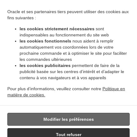
.
.
Winnipeg Leila North
Livraison de plats cuisinés African Food Winnipeg Riverbend
.
Livraison de plats cuisinés African Food Winnipeg Dakota Crossing
Livraison de plats
Oracle et ses partenaires tiers peuvent utiliser des cookies aux
.
cuisinés African Food Winnipeg Vista
Livraison de plats cuisinés African Food Winnipeg
fins suivantes :
.
.
Pembina Strip
Livraison de plats cuisinés African Food Winnipeg Amber Trails
Livraison
les cookies strictement nécessaires
sont
.
de plats cuisinés African Food Winnipeg Rosser - Old Kildonan
Livraison de plats
indispensables au fonctionnement du site web
.
cuisinés African Food Winnipeg River Park South
Livraison de plats cuisinés African
les cookies fonctionnels
nous aident à remplir
.
automatiquement vos coordonnées lors de votre
Food Winnipeg Powerview
Livraison de plats cuisinés African Food Winnipeg
prochaine commande et à optimiser le site pour faciliter
.
.
Middlechurch
Livraison de plats cuisinés African Food Winnipeg Vermette
Livraison de
les commandes ultérieures
.
plats cuisinés African Food Winnipeg
Livraison de plats cuisinés African Food West Saint
les cookies publicitaires
permettent de faire de la
.
.
Paul
Livraison de plats cuisinés African Food East Saint Paul Ki l- Cona Park
Livraison
publicité basée sur les centres d’intérêt et d’adapter le
.
contenu à vos navigateurs et à vos appareils
de plats cuisinés African Food East Saint Paul
Livraison de plats cuisinés African Food
.
.
Oakbank
Livraison de plats cuisinés African Food Sunnyside
Livraison de plats
Pour plus d’informations, veuillez consulter notre
Politique en
.
.
cuisinés African Food Traverse Bay
Livraison de plats cuisinés African Food Navin
matière de cookies.
.
Livraison de plats cuisinés African Food Dugald
Livraison de plats cuisinés African Food
.
Springfield
Livraison de nourriture à emporter
Modifier les préférences
Tout refuser