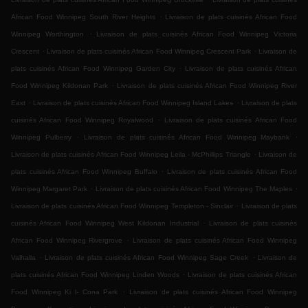
.
African Food Winnipeg South River Heights
Livraison de plats cuisinés African Food
.
Winnipeg Worthington
Livraison de plats cuisinés African Food Winnipeg Victoria
.
.
Crescent
Livraison de plats cuisinés African Food Winnipeg Crescent Park
Livraison de
.
plats cuisinés African Food Winnipeg Garden City
Livraison de plats cuisinés African
.
Food Winnipeg Kildonan Park
Livraison de plats cuisinés African Food Winnipeg River
.
.
East
Livraison de plats cuisinés African Food Winnipeg Island Lakes
Livraison de plats
.
cuisinés African Food Winnipeg Royalwood
Livraison de plats cuisinés African Food
.
.
Winnipeg Pulberry
Livraison de plats cuisinés African Food Winnipeg Maybank
.
Livraison de plats cuisinés African Food Winnipeg Leila - McPhillips Triangle
Livraison de
.
plats cuisinés African Food Winnipeg Buffalo
Livraison de plats cuisinés African Food
.
.
Winnipeg Margaret Park
Livraison de plats cuisinés African Food Winnipeg The Maples
.
Livraison de plats cuisinés African Food Winnipeg Templeton - Sinclair
Livraison de plats
.
cuisinés African Food Winnipeg West Kildonan Industrial
Livraison de plats cuisinés
.
African Food Winnipeg Rivergrove
Livraison de plats cuisinés African Food Winnipeg
.
.
Valhalla
Livraison de plats cuisinés African Food Winnipeg Sage Creek
Livraison de
.
plats cuisinés African Food Winnipeg Linden Woods
Livraison de plats cuisinés African
.
Food Winnipeg Ki l- Cona Park
Livraison de plats cuisinés African Food Winnipeg
.
.