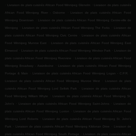
.
.
Livraison de plats cuisinés African Food Winnipeg Glenelm
Livraison de plats cuisinés
.
African Food Winnipeg River - Osborne
Livraison de plats cuisinés African Food
.
Winnipeg Downtown
Livraison de plats cuisinés African Food Winnipeg Centre-ville de
.
.
Winnipeg
Livraison de plats cuisinés African Food Winnipeg The Forks
Livraison de
.
plats cuisinés African Food Winnipeg Civic Centre
Livraison de plats cuisinés African
.
Food Winnipeg Munroe East
Livraison de plats cuisinés African Food Winnipeg East
.
.
Elmwood
Livraison de plats cuisinés African Food Winnipeg Windsor Park
Livraison de
.
plats cuisinés African Food Winnipeg Riverview
Livraison de plats cuisinés African Food
.
Winnipeg Broadway - Assiniboine
Livraison de plats cuisinés African Food Winnipeg
.
.
Portage & Main
Livraison de plats cuisinés African Food Winnipeg Logan - C.P.R.
.
Livraison de plats cuisinés African Food Winnipeg Munroe West
Livraison de plats
.
cuisinés African Food Winnipeg Lord Selkirk Park
Livraison de plats cuisinés African
.
Food Winnipeg William Whyte
Livraison de plats cuisinés African Food Winnipeg St.
.
.
John's
Livraison de plats cuisinés African Food Winnipeg Saint-Johns
Livraison de
.
plats cuisinés African Food Winnipeg Luxton
Livraison de plats cuisinés African Food
.
Winnipeg Lord Roberts
Livraison de plats cuisinés African Food Winnipeg St. John's
.
.
Park
Livraison de plats cuisinés African Food Winnipeg Kildonan Drive
Livraison de
.
plats cuisinés African Food Winnipeg South Portage
Livraison de plats cuisinés African