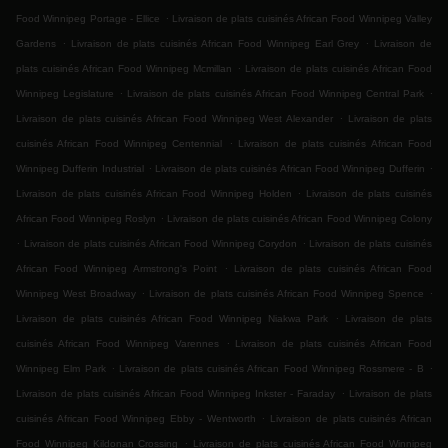
.
Food Winnipeg Portage - Ellice
Livraison de plats cuisinés African Food Winnipeg Valley
.
.
Gardens
Livraison de plats cuisinés African Food Winnipeg Earl Grey
Livraison de
.
plats cuisinés African Food Winnipeg Mcmillan
Livraison de plats cuisinés African Food
.
.
Winnipeg Legislature
Livraison de plats cuisinés African Food Winnipeg Central Park
.
Livraison de plats cuisinés African Food Winnipeg West Alexander
Livraison de plats
.
cuisinés African Food Winnipeg Centennial
Livraison de plats cuisinés African Food
.
.
Winnipeg Dufferin Industrial
Livraison de plats cuisinés African Food Winnipeg Dufferin
.
Livraison de plats cuisinés African Food Winnipeg Holden
Livraison de plats cuisinés
.
African Food Winnipeg Roslyn
Livraison de plats cuisinés African Food Winnipeg Colony
.
.
Livraison de plats cuisinés African Food Winnipeg Corydon
Livraison de plats cuisinés
.
African Food Winnipeg Armstrong's Point
Livraison de plats cuisinés African Food
.
.
Winnipeg West Broadway
Livraison de plats cuisinés African Food Winnipeg Spence
.
Livraison de plats cuisinés African Food Winnipeg Niakwa Park
Livraison de plats
.
cuisinés African Food Winnipeg Varennes
Livraison de plats cuisinés African Food
.
.
Winnipeg Elm Park
Livraison de plats cuisinés African Food Winnipeg Rossmere - B
.
Livraison de plats cuisinés African Food Winnipeg Inkster - Faraday
Livraison de plats
.
cuisinés African Food Winnipeg Ebby - Wentworth
Livraison de plats cuisinés African
.
Food Winnipeg Kildonan Crossing
Livraison de plats cuisinés African Food Winnipeg